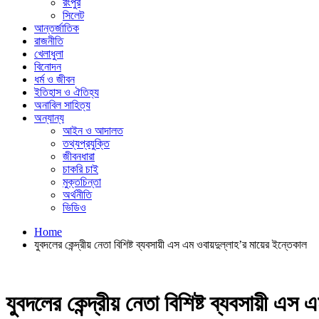
রংপুর
সিলেট
আন্তর্জাতিক
রাজনীতি
খেলাধুলা
বিনোদন
ধর্ম ও জীবন
ইতিহাস ও ঐতিহ্য
অনাবিল সাহিত্য
অন্যান্য
আইন ও আদালত
তথ্যপ্রযুক্তি
জীবনধারা
চাকরি চাই
মুক্তচিন্তা
অর্থনীতি
ভিডিও
Home
যুবদলের কেন্দ্রীয় নেতা বিশিষ্ট ব্যবসায়ী এস এম ওবায়দুল্লাহ’র মায়ের ইন্তেকাল
যুবদলের কেন্দ্রীয় নেতা বিশিষ্ট ব্যবসায়ী এস