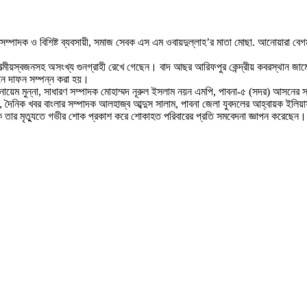
ক সম্পাদক ও বিশিষ্ট ব্যবসায়ী, সমাজ সেবক এস এম ওবায়দুল্লাহ’র মাতা মোছা. আনোয়ারা বে
ত্মীয়স্বজনসহ অসংখ্য গুনগ্রাহী রেখে গেছেন। বাদ আছর আরিফপুর কেন্দ্রীয় কবরস্থান জামে 
ানে দাফন সম্পন্ন করা হয়।
ল মোনায়েম মুন্না, সাধারণ সম্পাদক মোহাম্মদ নূরুল ইসলাম নয়ন এমপি, পাবনা-৫ (সদর) আসনে
 দৈনিক খবর বাংলার সম্পাদক আলহাজ্ব আব্দুস সালাম, পাবনা জেলা যুবদলের আহ্বায়ক ইলিয়
 তার মৃত্যুতে গভীর শোক প্রকাশ করে শোকাহত পরিবারের প্রতি সমবেদনা জ্ঞাপন করেছেন।