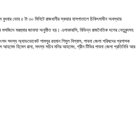
গম বুধবার ভোর ৫ টা ৩০ মিনিটে রাজধানীর স্কয়ার হাসপাতালে চিকিৎসাধীন অবস্থায়
মসজিদে মরহুমার জানাযা অনুষ্ঠিত হয়। এলাকাবাসি, বিভিন্ন রাজনৈতিক দলের নেতৃবৃন্দসহ
র সংসদ সদস্য অ্যাডভোকেট শামসুর রহমান শিমুল বিশ্বাস, পাবনা জেলা পরিষদের প্রশাসক
াস আহমেদ হিমেল রানা, সদস্য সচিব মনির আহমেদ, গ্রীন টিভির পাবনা জেলা প্রতিনিধি আর