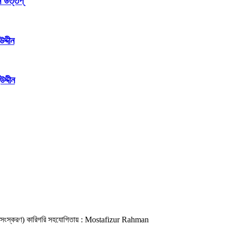
 উত্তপ্
দ্দীন
দ্দীন
ইন সংস্করণ) কারিগরি সহযোগিতায় : Mostafizur Rahman