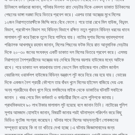
চিনিকলে কর্মরতরা জানান, শনিবার দিনগত রাত দেড়টার দিকে একদল ডাকাত চিনিকলের
পেছনের ভাঙ্গা দরজা দিয়ে ভিতরে প্রবেশ করে। এরপর তারা অস্ত্রের মুখে মিলের
১২জন নিরাপত্তারক্ষীকে জিম্মি করে বেঁধে ফেলে। পরে তারা রেখে মিল হাউজ, বিদ্যুৎ
বিভাগ, প্রকৌশল বিভাগ সহ বিভিন্ন বিভাগে রক্ষিত নতুন পুরাতন বিভিন্ন ধরনের ধাতব
মালামাল লুট করে ট্রাকে তুলে নিয়ে পালিয়ে যায়। নাটোর সুগার মিলের ব্যাবস্থাপনা
পরিচালক আখলাছুর রহমান জানান, মিলের পিছনের ফটক দিয়ে রাত আনুমানিক দেড়টার
দিকে ২০-৩০ জনের সংঘবদ্ধ একটি ডাকাত দল মিলের ভিতরে প্রবেশ করে। এসময়
নিরাপত্তা নৈশপ্রহরীদের অস্ত্রের ভয় দেখিয়ে মিলের বয়লায় হাউজের মধ্যে আটকে
রাখে। পরে ডাকাত দল কারখানার তালা ভেংগে মিল হাউজের গান মেটাল জার্নাল
বেয়ারিংসহ ওয়ার্কসপ হাউজের বিভিন্ন যন্ত্রাংশ লুট করে নিয়ে বের হয়ে যায়। ভোরের
দিকে একজন নৈশ প্রহরী কৌশলে তার বাঁধন খুলে মিলের হুইসেল বাজিয়ে দেয় এবং
অন্য প্রহরীদের বাঁধন খুলে দিয়ে মসজিদের মাইক থেকে ডাকাতির ঘটনাটি সবাইকে
জানান । খবর পেয়ে মিল কর্মকর্তা ও কর্মচারীরা মিলে এসে পুলিশকে জানায়।
প্রাথমিকভাবে ৯০ লাখ টাকার মালামাল লুট হয়েছে বলে জানান তিনি। নাটোরের পুলিশ
সুপার আমজাদ হোসাইন জানান, বিষয়টি জানার পরই ঘটনাস্থল পরিদর্শন করে কিছু
ভিডিও ফুটেজ সংগ্রহ করেছেন। ঘটনার সাথে মিলের আভ্যন্তরীণ লোকজনের
সম্পূক্তা রয়েছে কি না তা খতিয়ে দেখা হচ্ছে।এ ঘটনায় জিজ্ঞাসাবাদের জন্য
কয়েকজনকে পুলিশ হেফাজতে নিলেও তদন্তের প্রয়োজনে এখনই তাদের নাম পরিচয়