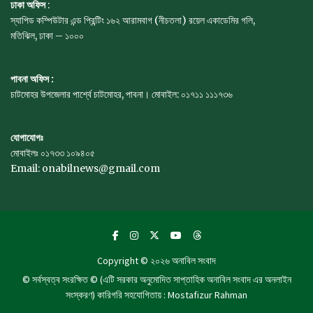
ঢাকা অফিস
:
স্যাপিড কম্পিউটার এন্ড প্রিন্টিং ১৬২ আরামবাগ (নীচতলা) রয়েল একাডেমির গলি,
মতিঝিল, ঢাকা – ১০০০
পাবনা অফিস :
চাটমোহর উপজেলার পার্শ্বে চাটমোহর, পাবনা। মোবাইল: ০১৭১১ ১১১৭৩৬
যোগাযোগঃ
মোবাইলঃ ০১৭৩৩ ১০৯৪০৫
Email: onabilnews@gmail.com
Copyright © ২০২৬
অনাবিল সংবাদ
© সর্বস্বত্ব সংরক্ষিত © (এটি সরকার অনুমোদিত সাপ্তাহিক অনাবিল সংবাদ এর অনলাইন
সংস্করণ) কারিগরি সহযোগিতায় : Mostafizur Rahman