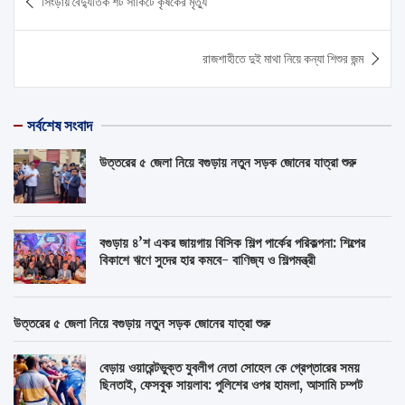
সিংড়ায় বৈদ্যুতিক শর্ট সার্কিটে কৃষকের মৃত্যু
navigation
রাজশাহীতে দুই মাথা নিয়ে কন্যা শিশুর জন্ম
সর্বশেষ সংবাদ
উত্তরের ৫ জেলা নিয়ে বগুড়ায় নতুন সড়ক জোনের যাত্রা শুরু
বগুড়ায় ৪’শ একর জায়গায় বিসিক শিল্প পার্কের পরিকল্পনা: শিল্পের
বিকাশে ঋণে সুদের হার কমবে- বাণিজ্য ও শিল্পমন্ত্রী
উত্তরের ৫ জেলা নিয়ে বগুড়ায় নতুন সড়ক জোনের যাত্রা শুরু
বেড়ায় ওয়ারেন্টভুক্ত যুবলীগ নেতা সোহেল কে গ্রেপ্তারের সময়
ছিনতাই, ফেসবুক সায়লাব: পুলিশের ওপর হামলা, আসামি চম্পট