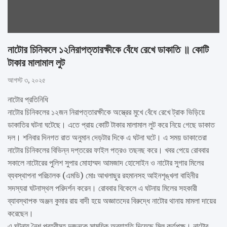
নাটোর চিনিকলে ১২নিরাপত্তারক্ষীকে বেঁধে রেখে ডাকাতি ॥ কোটি
টাকার মালামাল লুট
আগস্ট ৩, ২০২৫
নাটোর প্রতিনিধি
নাটোর চিনিকলের ১২জন নিরাপত্তারক্ষীকে অস্ত্রের মুখে বেঁধে রেখে ট্রাক ভিড়িয়ে
ডাকাতির ঘটনা ঘটেছে। এতে প্রায় কোটি টাকার মালামাল লুট করে নিয়ে গেছে ডাকাত
দল। শনিবার দিনগত রাত অনুমান দেড়টার দিকে এ ঘটনা ঘটে। এ সময় ডাকাতেরা
নাটোর চিনিকলের বিভিন্ন দপ্তরের ফাইল পত্রও তছনছ করে। খবর পেয়ে রোববার
সকালে নাটোরের পুলিশ সুপার মোহাম্মদ আমজাদ হোসোইন ও নাটোর সুগার মিলের
ব্যবস্থাপনা পরিচালক (এমডি) মোঃ আখলাছুর রহমানসহ আইনশৃঙ্খলা বাহিনীর
সদস্যরা ঘটনাস্থল পরিদর্শন করেন। রোববার বিকেলে এ ঘটনায় মিলের সহকারী
ব্যাবস্থাপক অঞ্জন কুমার রায় বাদী হয়ে অজ্ঞাতদের বিরুদ্ধে নাটোর থানায় মামলা দায়ের
করেছেন।
এ ঘটনায় নৈশ প্রহরীসহ দুজনকে সাময়িক অব্যাহতি দিয়েছে মিল কর্তৃপক্ষ। নাটোর