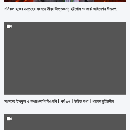
মনিরুল হকের মন্তব্যে সংসদে তীব্র উত্তেজনা; হট্টগোল ও তর্কে অধিবেশন উত্তপ্
সংসদের ইশকুল ও কথাখেলাপি বিএনপি | পর্ব ৩৭ | উচিত কথা | খালেদ মুহিউদ্দীন