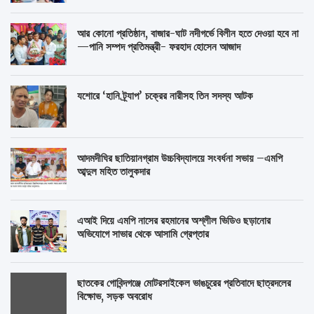
আর কোনো প্রতিষ্ঠান, বাজার-ঘাট নদীগর্ভে বিলীন হতে দেওয়া হবে না
—পানি সম্পদ প্রতিমন্ত্রী- ফরহাদ হোসেন আজাদ
যশোরে ‘হানি ট্র্যাপ’ চক্রের নারীসহ তিন সদস্য আটক
আদমদীঘির ছাতিয়ানগ্রাম উচ্চবিদ্যালয়ে সংবর্ধনা সভায় –এমপি
আব্দুল মহিত তালুকদার
এআই দিয়ে এমপি নাসের রহমানের অশ্লীল ভিডিও ছড়ানোর
অভিযোগে সাভার থেকে আসামি গ্রেপ্তার
ছাতকের গোবিন্দগঞ্জে মোটরসাইকেল ভাঙচুরের প্রতিবাদে ছাত্রদলের
বিক্ষোভ, সড়ক অবরোধ