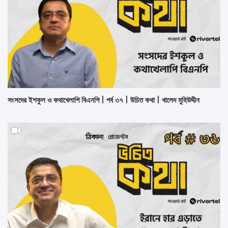
সংসদের ইশকুল ও কথাখেলাপি বিএনপি | পর্ব ৩৭ | উচিত কথা | খালেদ মুহিউদ্দীন