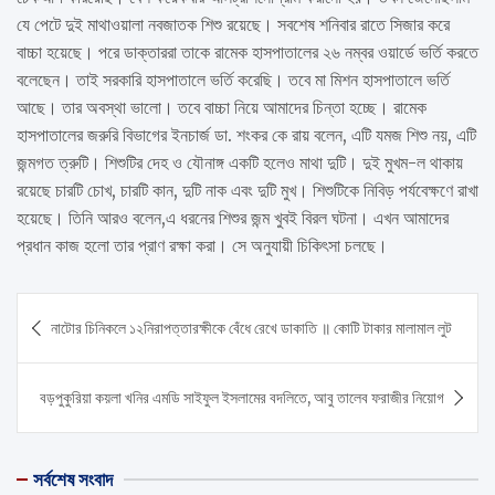
যে পেটে দুই মাথাওয়ালা নবজাতক শিশু রয়েছে। সবশেষ শনিবার রাতে সিজার করে
বাচ্চা হয়েছে। পরে ডাক্তাররা তাকে রামেক হাসপাতালের ২৬ নম্বর ওয়ার্ডে ভর্তি করতে
বলেছেন। তাই সরকারি হাসপাতালে ভর্তি করেছি। তবে মা মিশন হাসপাতালে ভর্তি
আছে। তার অবস্থা ভালো। তবে বাচ্চা নিয়ে আমাদের চিন্তা হচ্ছে। রামেক
হাসপাতালের জরুরি বিভাগের ইনচার্জ ডা. শংকর কে রায় বলেন, এটি যমজ শিশু নয়, এটি
জন্মগত ত্রুটি। শিশুটির দেহ ও যৌনাঙ্গ একটি হলেও মাথা দুটি। দুই মুখম-ল থাকায়
রয়েছে চারটি চোখ, চারটি কান, দুটি নাক এবং দুটি মুখ। শিশুটিকে নিবিড় পর্যবেক্ষণে রাখা
হয়েছে। তিনি আরও বলেন,এ ধরনের শিশুর জন্ম খুবই বিরল ঘটনা। এখন আমাদের
প্রধান কাজ হলো তার প্রাণ রক্ষা করা। সে অনুযায়ী চিকিৎসা চলছে।
Post
নাটোর চিনিকলে ১২নিরাপত্তারক্ষীকে বেঁধে রেখে ডাকাতি ॥ কোটি টাকার মালামাল লুট
navigation
বড়পুকুরিয়া কয়লা খনির এমডি সাইফুল ইসলামের বদলিতে, আবু তালেব ফরাজীর নিয়োগ
সর্বশেষ সংবাদ