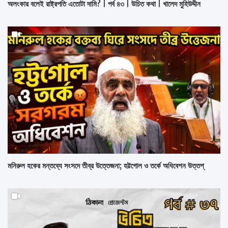
অলংকার বলেই রাষ্ট্রপতি এতোটা দামি? | পর্ব ৪৩ | উচিত কথা | খালেদ মুহিউদ্দীন
মনিরুল হকের মন্তব্যে সংসদে তীব্র উত্তেজনা; হট্টগোল ও তর্কে অধিবেশন উত্তপ্