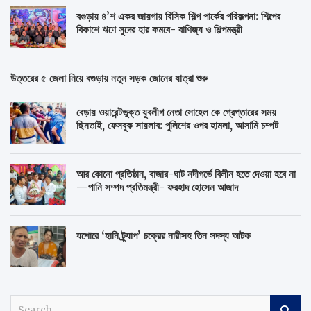
বগুড়ায় ৪’শ একর জায়গায় বিসিক শিল্প পার্কের পরিকল্পনা: শিল্পের
বিকাশে ঋণে সুদের হার কমবে- বাণিজ্য ও শিল্পমন্ত্রী
উত্তরের ৫ জেলা নিয়ে বগুড়ায় নতুন সড়ক জোনের যাত্রা শুরু
বেড়ায় ওয়ারেন্টভুক্ত যুবলীগ নেতা সোহেল কে গ্রেপ্তারের সময়
ছিনতাই, ফেসবুক সায়লাব: পুলিশের ওপর হামলা, আসামি চম্পট
আর কোনো প্রতিষ্ঠান, বাজার-ঘাট নদীগর্ভে বিলীন হতে দেওয়া হবে না
—পানি সম্পদ প্রতিমন্ত্রী- ফরহাদ হোসেন আজাদ
যশোরে ‘হানি ট্র্যাপ’ চক্রের নারীসহ তিন সদস্য আটক
S