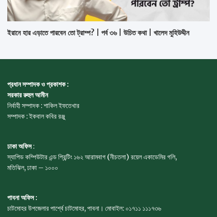
ইরানে হার এড়াতে পারবেন তো ট্রাম্প? | পর্ব ৩৬ | উচিত কথা | খালেদ মুহিউদ্দীন
প্রধান সম্পাদক ও প্রকাশক :
সরকার রুহুল আমীন
নির্বাহী সম্পাদক : শাকিল ইফতেখার
সম্পাদক : ইকবাল কবির রঞ্জু
ঢাকা অফিস
:
স্যাপিড কম্পিউটার এন্ড প্রিন্টিং ১৬২ আরামবাগ (নীচতলা) রয়েল একাডেমির গলি,
মতিঝিল, ঢাকা – ১০০০
পাবনা অফিস :
চাটমোহর উপজেলার পার্শ্বে চাটমোহর, পাবনা। মোবাইল: ০১৭১১ ১১১৭৩৬