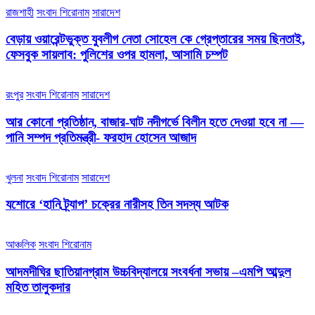
রাজশাহী
সংবাদ শিরোনাম
সারাদেশ
বেড়ায় ওয়ারেন্টভুক্ত যুবলীগ নেতা সোহেল কে গ্রেপ্তারের সময় ছিনতাই,
ফেসবুক সায়লাব: পুলিশের ওপর হামলা, আসামি চম্পট
রংপুর
সংবাদ শিরোনাম
সারাদেশ
আর কোনো প্রতিষ্ঠান, বাজার-ঘাট নদীগর্ভে বিলীন হতে দেওয়া হবে না —
পানি সম্পদ প্রতিমন্ত্রী- ফরহাদ হোসেন আজাদ
খুলনা
সংবাদ শিরোনাম
সারাদেশ
যশোরে ‘হানি ট্র্যাপ’ চক্রের নারীসহ তিন সদস্য আটক
আঞ্চলিক
সংবাদ শিরোনাম
আদমদীঘির ছাতিয়ানগ্রাম উচ্চবিদ্যালয়ে সংবর্ধনা সভায় –এমপি আব্দুল
মহিত তালুকদার