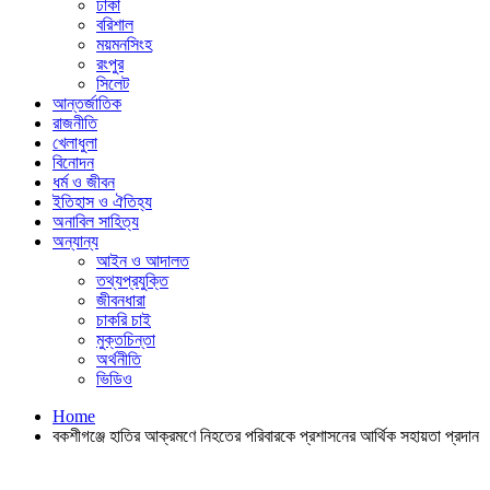
ঢাকা
বরিশাল
ময়মনসিংহ
রংপুর
সিলেট
আন্তর্জাতিক
রাজনীতি
খেলাধুলা
বিনোদন
ধর্ম ও জীবন
ইতিহাস ও ঐতিহ্য
অনাবিল সাহিত্য
অন্যান্য
আইন ও আদালত
তথ্যপ্রযুক্তি
জীবনধারা
চাকরি চাই
মুক্তচিন্তা
অর্থনীতি
ভিডিও
Home
বকশীগঞ্জে হাতির আক্রমণে নিহতের পরিবারকে প্রশাসনের আর্থিক সহায়তা প্রদান