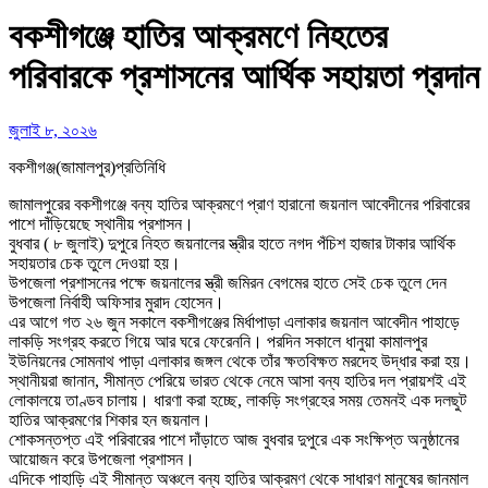
বকশীগঞ্জে হাতির আক্রমণে নিহতের
পরিবারকে প্রশাসনের আর্থিক সহায়তা প্রদান
জুলাই ৮, ২০২৬
বকশীগঞ্জ(জামালপুর)প্রতিনিধি
জামালপুরের বকশীগঞ্জে বন্য হাতির আক্রমণে প্রাণ হারানো জয়নাল আবেদীনের পরিবারের
পাশে দাঁড়িয়েছে স্থানীয় প্রশাসন।
বুধবার ( ৮ জুলাই) দুপুরে নিহত জয়নালের স্ত্রীর হাতে নগদ পঁচিশ হাজার টাকার আর্থিক
সহায়তার চেক তুলে দেওয়া হয়।
উপজেলা প্রশাসনের পক্ষে জয়নালের স্ত্রী জমিরন বেগমের হাতে সেই চেক তুলে দেন
উপজেলা নির্বাহী অফিসার মুরাদ হোসেন।
এর আগে গত ২৬ জুন সকালে বকশীগঞ্জের মির্ধাপাড়া এলাকার জয়নাল আবেদীন পাহাড়ে
লাকড়ি সংগ্রহ করতে গিয়ে আর ঘরে ফেরেননি। পরদিন সকালে ধানুয়া কামালপুর
ইউনিয়নের সোমনাথ পাড়া এলাকার জঙ্গল থেকে তাঁর ক্ষতবিক্ষত মরদেহ উদ্ধার করা হয়।
স্থানীয়রা জানান, সীমান্ত পেরিয়ে ভারত থেকে নেমে আসা বন্য হাতির দল প্রায়শই এই
লোকালয়ে তাণ্ডব চালায়। ধারণা করা হচ্ছে, লাকড়ি সংগ্রহের সময় তেমনই এক দলছুট
হাতির আক্রমণের শিকার হন জয়নাল।
শোকসন্তপ্ত এই পরিবারের পাশে দাঁড়াতে আজ বুধবার দুপুরে এক সংক্ষিপ্ত অনুষ্ঠানের
আয়োজন করে উপজেলা প্রশাসন।
এদিকে পাহাড়ি এই সীমান্ত অঞ্চলে বন্য হাতির আক্রমণ থেকে সাধারণ মানুষের জানমাল