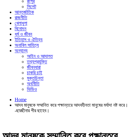
রংপুর
সিলেট
আন্তর্জাতিক
রাজনীতি
খেলাধুলা
বিনোদন
ধর্ম ও জীবন
ইতিহাস ও ঐতিহ্য
অনাবিল সাহিত্য
অন্যান্য
আইন ও আদালত
তথ্যপ্রযুক্তি
জীবনধারা
চাকরি চাই
মুক্তচিন্তা
অর্থনীতি
ভিডিও
Home
আদব মানুষকে সম্মানিত করে পক্ষান্তরে আদবহীনতা মানুষের মর্যাদা নষ্ট করে।
-ছারছীনার পীর ছাহেব।
আদব মানুষকে সম্মানিত করে পক্ষান্তরে