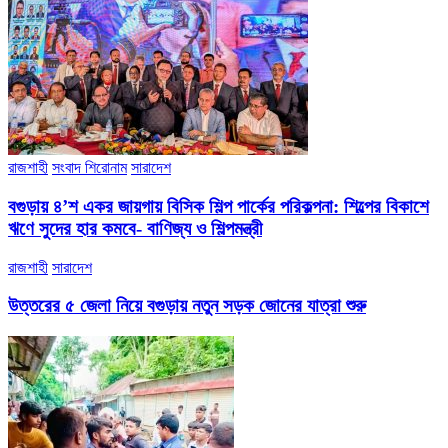
রাজশাহী
সংবাদ শিরোনাম
সারাদেশ
বগুড়ায় ৪’শ একর জায়গায় বিসিক শিল্প পার্কের পরিকল্পনা: শিল্পের বিকাশে
ঋণে সুদের হার কমবে- বাণিজ্য ও শিল্পমন্ত্রী
রাজশাহী
সারাদেশ
উত্তরের ৫ জেলা নিয়ে বগুড়ায় নতুন সড়ক জোনের যাত্রা শুরু