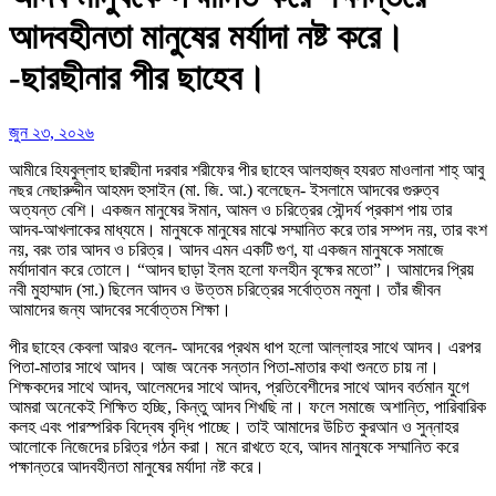
আদবহীনতা মানুষের মর্যাদা নষ্ট করে।
-ছারছীনার পীর ছাহেব।
জুন ২৩, ২০২৬
আমীরে হিযবুল্লাহ ছারছীনা দরবার শরীফের পীর ছাহেব আলহাজ্ব হযরত মাওলানা শাহ্ আবু
নছর নেছারুদ্দীন আহমদ হুসাইন (মা. জি. আ.) বলেছেন- ইসলামে আদবের গুরুত্ব
অত্যন্ত বেশি। একজন মানুষের ঈমান, আমল ও চরিত্রের সৌন্দর্য প্রকাশ পায় তার
আদব-আখলাকের মাধ্যমে। মানুষকে মানুষের মাঝে সম্মানিত করে তার সম্পদ নয়, তার বংশ
নয়, বরং তার আদব ও চরিত্র। আদব এমন একটি গুণ, যা একজন মানুষকে সমাজে
মর্যাদাবান করে তোলে। “আদব ছাড়া ইলম হলো ফলহীন বৃক্ষের মতো”। আমাদের প্রিয়
নবী মুহাম্মাদ (সা.) ছিলেন আদব ও উত্তম চরিত্রের সর্বোত্তম নমুনা। তাঁর জীবন
আমাদের জন্য আদবের সর্বোত্তম শিক্ষা।
পীর ছাহেব কেবলা আরও বলেন- আদবের প্রথম ধাপ হলো আল্লাহর সাথে আদব। এরপর
পিতা-মাতার সাথে আদব। আজ অনেক সন্তান পিতা-মাতার কথা শুনতে চায় না।
শিক্ষকদের সাথে আদব, আলেমদের সাথে আদব, প্রতিবেশীদের সাথে আদব বর্তমান যুগে
আমরা অনেকেই শিক্ষিত হচ্ছি, কিন্তু আদব শিখছি না। ফলে সমাজে অশান্তি, পারিবারিক
কলহ এবং পারস্পরিক বিদ্বেষ বৃদ্ধি পাচ্ছে। তাই আমাদের উচিত কুরআন ও সুন্নাহর
আলোকে নিজেদের চরিত্র গঠন করা। মনে রাখতে হবে, আদব মানুষকে সম্মানিত করে
পক্ষান্তরে আদবহীনতা মানুষের মর্যাদা নষ্ট করে।