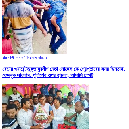
রাজশাহী
সংবাদ শিরোনাম
সারাদেশ
বেড়ায় ওয়ারেন্টভুক্ত যুবলীগ নেতা সোহেল কে গ্রেপ্তারের সময় ছিনতাই,
ফেসবুক সায়লাব: পুলিশের ওপর হামলা, আসামি চম্পট