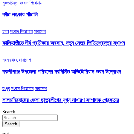
মুক্তচিন্তা
সংবাদ শিরোনাম
কাঁচা লঙ্কার পাঁচালি
ঢাকা
সংবাদ শিরোনাম
সারাদেশ
কালিহাতীতে দীর্ঘ প্রতীক্ষার অবসান, নতুন সেতুর ভিত্তিপ্রস্তর স্থাপন
ময়মনসিংহ
সারাদেশ
বকশীগঞ্জে উপজেলা পরিষদের নবনির্মিত অডিটোরিয়াম ভবন উদ্বোধন
রংপুর
সংবাদ শিরোনাম
সারাদেশ
লালমনিরহাটের জেলা ছাত্রলীগের যুগ্ন সাধারণ সম্পাদক গ্রেফতার
Search
Search