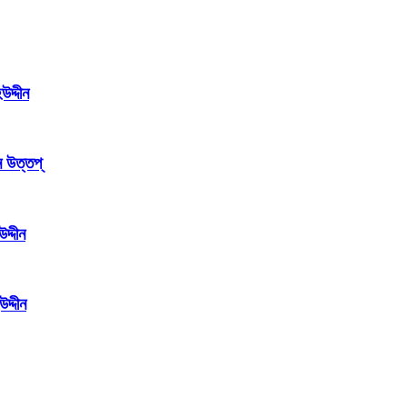
উদ্দীন
 উত্তপ্
দ্দীন
দ্দীন