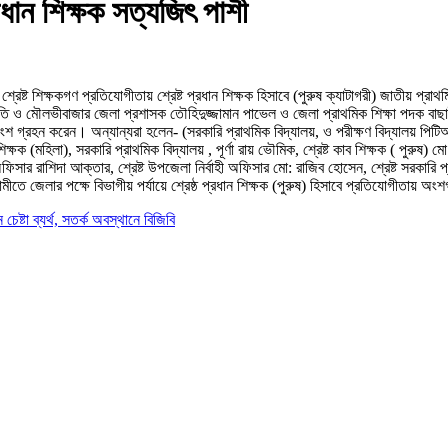
রধান শিক্ষক সত্যজিৎ পাশী
রেষ্ট শিক্ষকগণ প্রতিযোগীতায় শ্রেষ্ট প্রধান শিক্ষক হিসাবে (পুরুষ ক্যাটাগরী) জাতীয় প্
াপতি ও মৌলভীবাজার জেলা প্রশাসক তৌহিদুজ্জামান পাভেল ও জেলা প্রাথমিক শিক্ষা পদক বা
্রহন করেন। অন্যান্যরা হলেন- (সরকারি প্রাথমিক বিদ্যালয়, ও পরীক্ষণ বিদ্যালয় পিটিআই),
ষক (মহিলা), সরকারি প্রাথমিক বিদ্যালয় , পূর্ণা রায় ভৌমিক, শ্রেষ্ট কাব শিক্ষক ( পুরুষ) মো: সা
্ষা অফিসার রাশিদা আক্তার, শ্রেষ্ট উপজেলা নির্বাহী অফিসার মো: রাজিব হোসেন, শ্রেষ্ট সরকার
তে জেলার পক্ষে বিভাগীয় পর্যায়ে শ্রেষ্ঠ প্রধান শিক্ষক (পুরুষ) হিসাবে প্রতিযোগীতায় অ
্টা ব্যর্থ, সতর্ক অবস্থানে বিজিবি