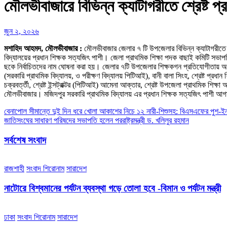
মৌলভীবাজারে বিভিন্ন ক্যাটাগরীতে শ্রেষ্ট প্
জুন ২, ২০২৬
মশাহিদ আহমদ, মৌলভীবাজার :
মৌলভীবাজার জেলার ৭ টি উপজেলার বিভিন্ন ক্যাটাগরীতে শ্
বিদ্যালয়ের প্রধান শিক্ষক সত্যজিৎ পাশী। জেলা প্রাথমিক শিক্ষা পদক বাছাই কমিটি সভ
ছকে নির্বাচিতদের নাম ঘোষনা করা হয়। জেলার ৭টি উপজেলার শিক্ষকগন প্রতিযোগীতায় অংশ গ
(সরকারি প্রাথমিক বিদ্যালয়, ও পরীক্ষণ বিদ্যালয় পিটিআই), বানী বালা সিংহ, শ্রেষ্ট প্রধান শিক্
চক্রবর্ত্তী, শ্রেষ্ট ইন্সট্রাক্টর (পিটিআই) আমেনা আক্তার, শ্রেষ্ট উপজেলা প্রাথমিক শিক
মৌলভীবাজার। মজিদপুর সরকারি প্রাথমিক বিদ্যালয় এর প্রধান শিক্ষক সত্যজিৎ পাশী আগামী
Post
বেনাপোল সীমান্তে দুই দিন ধরে খোলা আকাশের নিচে ১২ নারী-শিশুসহ: বিএসএফের পুশ-ইন চেষ
জাতিসংঘের সাধারণ পরিষদের সভাপতি হলেন পররাষ্ট্রমন্ত্রী ড. খলিলুর রহমান
navigation
সর্বশেষ সংবাদ
রাজশাহী
সংবাদ শিরোনাম
সারাদেশ
নাটোরে বিশ্বমানের পর্যটন ব্যবস্থা গড়ে তোলা হবে -বিমান ও পর্যটন মন্ত্রী
ঢাকা
সংবাদ শিরোনাম
সারাদেশ