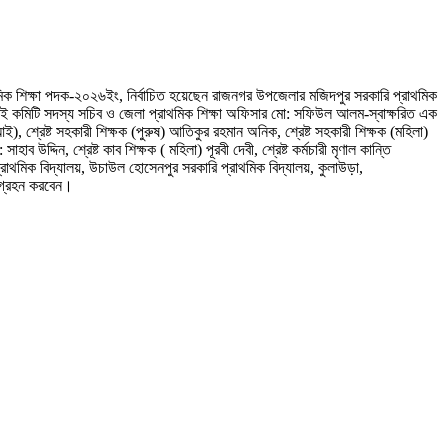
রাথমিক শিক্ষা পদক-২০২৬ইং, নির্বাচিত হয়েছেন রাজনগর উপজেলার মজিদপুর সরকারি প্রাথমিক
ছাই কমিটি সদস্য সচিব ও জেলা প্রাথমিক শিক্ষা অফিসার মো: সফিউল আলম-স্বাক্ষরিত এক
 শ্রেষ্ট সহকারী শিক্ষক (পুরুষ) আতিকুর রহমান অনিক, শ্রেষ্ট সহকারী শিক্ষক (মহিলা)
হাব উদ্দিন, শ্রেষ্ট কাব শিক্ষক ( মহিলা) পূরবী দেবী, শ্রেষ্ট কর্মচারী মৃণাল কান্তি
ি প্রাথমিক বিদ্যালয়, উচাউল হোসেনপুর সরকারি প্রাথমিক বিদ্যালয়, কুলাউড়া,
ংশগ্রহন করবেন।