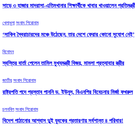
সাড়ে ৩ হাজার মাদরাসা-এতিমখানার শিক্ষার্থীকে খাবার খাওয়ালেন প্রতিমন্ত্রী
খেলাধুলা
সংবাদ শিরোনাম
‘সাকিব স্বৈরাচারদের মঞ্চে উঠেছেন, তার দেশে ফেরার কোনো সুযোগ নেই’
বিনোদন
স্বস্তির বার্তা পেলেন তামিল মুখ্যমন্ত্রী বিজয়, মামলা প্রত্যাহার স্ত্রীর
জাতীয়
সংবাদ শিরোনাম
রাষ্ট্রপতি পদে প্রস্তাব পাননি ড. ইউনূস, বিএনপির বিবেচনায় মির্জা ফখরুল
চলনবিল
সংবাদ শিরোনাম
বিদেশ পাঠানোর আশ্বাস দুুই যুবকের প্রতারণায় সর্বশান্ত ৪ পরিবার!