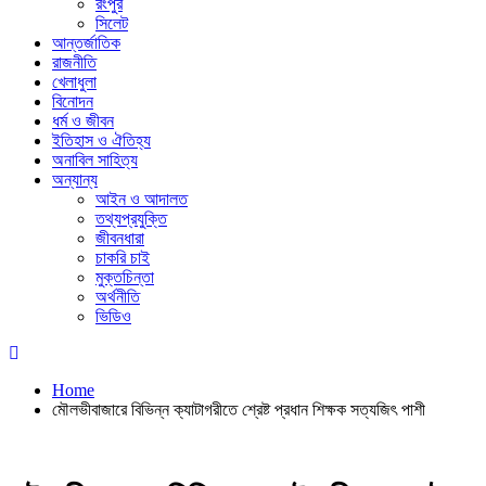
রংপুর
সিলেট
আন্তর্জাতিক
রাজনীতি
খেলাধুলা
বিনোদন
ধর্ম ও জীবন
ইতিহাস ও ঐতিহ্য
অনাবিল সাহিত্য
অন্যান্য
আইন ও আদালত
তথ্যপ্রযুক্তি
জীবনধারা
চাকরি চাই
মুক্তচিন্তা
অর্থনীতি
ভিডিও
Home
মৌলভীবাজারে বিভিন্ন ক্যাটাগরীতে শ্রেষ্ট প্রধান শিক্ষক সত্যজিৎ পাশী