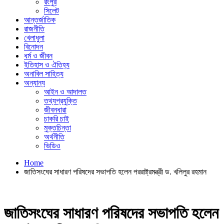
রংপুর
সিলেট
আন্তর্জাতিক
রাজনীতি
খেলাধুলা
বিনোদন
ধর্ম ও জীবন
ইতিহাস ও ঐতিহ্য
অনাবিল সাহিত্য
অন্যান্য
আইন ও আদালত
তথ্যপ্রযুক্তি
জীবনধারা
চাকরি চাই
মুক্তচিন্তা
অর্থনীতি
ভিডিও
Home
জাতিসংঘের সাধারণ পরিষদের সভাপতি হলেন পররাষ্ট্রমন্ত্রী ড. খলিলুর রহমান
জাতিসংঘের সাধারণ পরিষদের সভাপতি হলেন