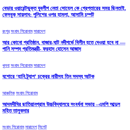
বেড়ায় ওয়ারেন্টভুক্ত যুবলীগ নেতা সোহেল কে গ্রেপ্তারের সময় ছিনতাই,
ফেসবুক সায়লাব: পুলিশের ওপর হামলা, আসামি চম্পট
রংপুর
সংবাদ শিরোনাম
সারাদেশ
আর কোনো প্রতিষ্ঠান, বাজার-ঘাট নদীগর্ভে বিলীন হতে দেওয়া হবে না —
পানি সম্পদ প্রতিমন্ত্রী- ফরহাদ হোসেন আজাদ
খুলনা
সংবাদ শিরোনাম
সারাদেশ
যশোরে ‘হানি ট্র্যাপ’ চক্রের নারীসহ তিন সদস্য আটক
আঞ্চলিক
সংবাদ শিরোনাম
আদমদীঘির ছাতিয়ানগ্রাম উচ্চবিদ্যালয়ে সংবর্ধনা সভায় –এমপি আব্দুল
মহিত তালুকদার
সংবাদ শিরোনাম
সারাদেশ
সিলেট