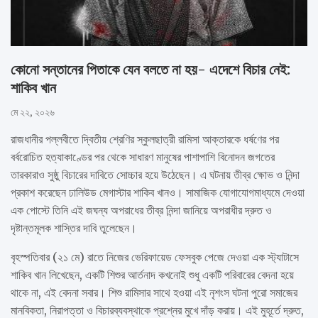
কোনো সন্তানের পিতাকে যেন বলতে না হয়- এদেশে বিচার নেই:
শাকিব খান
মে ২২, ২০২৬
রাজধানীর পল্লবীতে দ্বিতীয় শ্রেণির স্কুলছাত্রী রামিসা আক্তারকে ধর্ষণের পর
বর্বরোচিত হত্যাকাণ্ডের পর থেকে সাধারণ মানুষের পাশাপাশি বিনোদন জগতের
তারকারাও সুষ্ঠু বিচারের দাবিতে সোচ্চার হয়ে উঠেছেন। এ ঘটনায় তীব্র ক্ষোভ ও নিন্দা
প্রকাশ করেছেন ঢালিউড মেগাস্টার শাকিব খানও। সামাজিক যোগাযোগমাধ্যমে দেওয়া
এক পোস্টে তিনি এই জঘন্য অপরাধের তীব্র নিন্দা জানিয়ে অপরাধীর দ্রুত ও
দৃষ্টান্তমূলক শাস্তির দাবি তুলেছেন।
বৃহস্পতিবার (২১ মে) রাতে নিজের ভেরিফায়েড ফেসবুক পেজে দেওয়া এক স্ট্যাটাসে
শাকিব খান লিখেছেন, একটি শিশুর আর্তনাদ কখনোই শুধু একটি পরিবারের বেদনা হয়ে
থাকে না, এই বেদনা সবার। শিশু রামিসার সাথে হওয়া এই নৃশংস ঘটনা পুরো সমাজের
মানবিকতা, নিরাপত্তা ও বিচারব্যবস্থাকে প্রশ্নের মুখে দাঁড় করায়। এই মুহূর্তে দ্রুত,