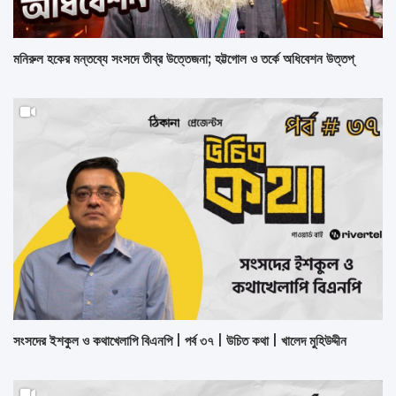
মনিরুল হকের মন্তব্যে সংসদে তীব্র উত্তেজনা; হট্টগোল ও তর্কে অধিবেশন উত্তপ্
সংসদের ইশকুল ও কথাখেলাপি বিএনপি | পর্ব ৩৭ | উচিত কথা | খালেদ মুহিউদ্দীন