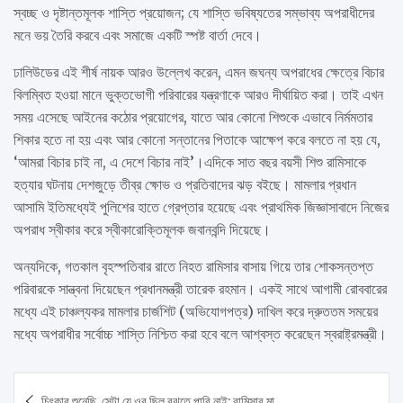
স্বচ্ছ ও দৃষ্টান্তমূলক শাস্তি প্রয়োজন; যে শাস্তি ভবিষ্যতের সম্ভাব্য অপরাধীদের
মনে ভয় তৈরি করবে এবং সমাজে একটি স্পষ্ট বার্তা দেবে।
ঢালিউডের এই শীর্ষ নায়ক আরও উল্লেখ করেন, এমন জঘন্য অপরাধের ক্ষেত্রে বিচার
বিলম্বিত হওয়া মানে ভুক্তভোগী পরিবারের যন্ত্রণাকে আরও দীর্ঘায়িত করা। তাই এখন
সময় এসেছে আইনের কঠোর প্রয়োগের, যাতে আর কোনো শিশুকে এভাবে নির্মমতার
শিকার হতে না হয় এবং আর কোনো সন্তানের পিতাকে আক্ষেপ করে বলতে না হয় যে,
‘আমরা বিচার চাই না, এ দেশে বিচার নাই’।এদিকে সাত বছর বয়সী শিশু রামিসাকে
হত্যার ঘটনায় দেশজুড়ে তীব্র ক্ষোভ ও প্রতিবাদের ঝড় বইছে। মামলার প্রধান
আসামি ইতিমধ্যেই পুলিশের হাতে গ্রেপ্তার হয়েছে এবং প্রাথমিক জিজ্ঞাসাবাদে নিজের
অপরাধ স্বীকার করে স্বীকারোক্তিমূলক জবানবন্দি দিয়েছে।
অন্যদিকে, গতকাল বৃহস্পতিবার রাতে নিহত রামিসার বাসায় গিয়ে তার শোকসন্তপ্ত
পরিবারকে সান্ত্বনা দিয়েছেন প্রধানমন্ত্রী তারেক রহমান। একই সাথে আগামী রোববারের
মধ্যে এই চাঞ্চল্যকর মামলার চার্জশিট (অভিযোগপত্র) দাখিল করে দ্রুততম সময়ের
মধ্যে অপরাধীর সর্বোচ্চ শাস্তি নিশ্চিত করা হবে বলে আশ্বস্ত করেছেন স্বরাষ্ট্রমন্ত্রী।
Post
চিৎকার শুনেছি, সেটা যে ওর ছিল বুঝতে পারি নাই: রামিসার মা