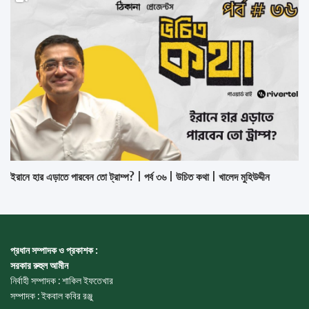
ইরানে হার এড়াতে পারবেন তো ট্রাম্প? | পর্ব ৩৬ | উচিত কথা | খালেদ মুহিউদ্দীন
প্রধান সম্পাদক ও প্রকাশক :
সরকার রুহুল আমীন
নির্বাহী সম্পাদক : শাকিল ইফতেখার
সম্পাদক : ইকবাল কবির রঞ্জু