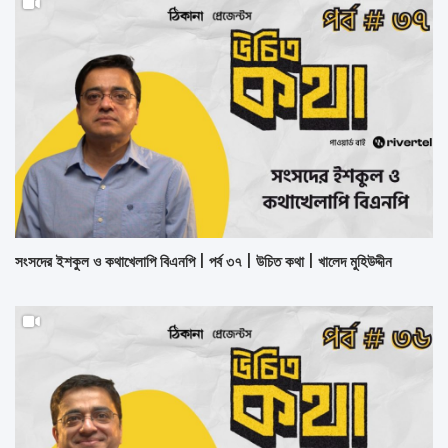
সংসদের ইশকুল ও কথাখেলাপি বিএনপি | পর্ব ৩৭ | উচিত কথা | খালেদ মুহিউদ্দীন