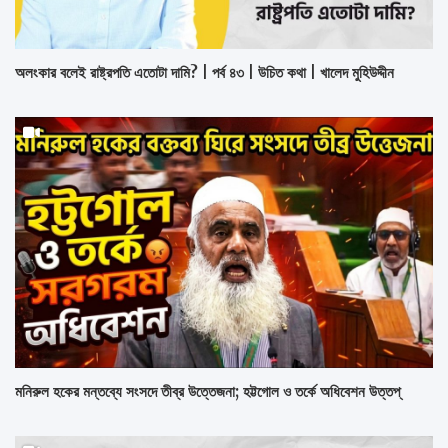
অলংকার বলেই রাষ্ট্রপতি এতোটা দামি? | পর্ব ৪৩ | উচিত কথা | খালেদ মুহিউদ্দীন
মনিরুল হকের মন্তব্যে সংসদে তীব্র উত্তেজনা; হট্টগোল ও তর্কে অধিবেশন উত্তপ্