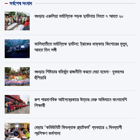
সর্বশেষ সংবাদ
বগুড়ায় এরুলিয়া মর্মান্তিক সড়ক দুর্ঘটনায় নিহত ৭ আহত ২০
কালিহাতীতে মর্মান্তিক দুর্ঘটনা: ট্রাকের ধাক্কায় কিশোরের মৃত্যু,
আহত তিন সঙ্গী
বগুড়ায় শিষ্টাচার বহির্ভুত রাজনীতি করতে দেয়া হবেনা- যুবদলের
হুঁশিয়ারি
রুশ পারমাণবিক আইসব্রেকারে উত্তর মেরু অভিযানে বাংলাদেশি
শিক্ষার্থী
বেড়ায় ‘কমিউনিটি ফিডব্যাক প্ল্যাটফর্ম’ ব্যবহারে ২ দিনব্যাপী
প্রশিক্ষণ কর্মশালা