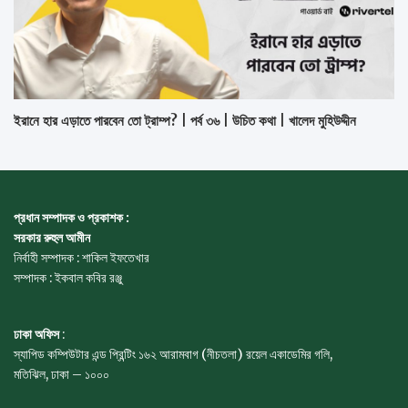
ইরানে হার এড়াতে পারবেন তো ট্রাম্প? | পর্ব ৩৬ | উচিত কথা | খালেদ মুহিউদ্দীন
প্রধান সম্পাদক ও প্রকাশক :
সরকার রুহুল আমীন
নির্বাহী সম্পাদক : শাকিল ইফতেখার
সম্পাদক : ইকবাল কবির রঞ্জু
ঢাকা অফিস
:
স্যাপিড কম্পিউটার এন্ড প্রিন্টিং ১৬২ আরামবাগ (নীচতলা) রয়েল একাডেমির গলি,
মতিঝিল, ঢাকা – ১০০০