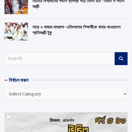
নাটোরে বিশ্বমানের পর্যটন ব্যবস্থা গড়ে তোলা হবে -বিমান ও পর্যটন
মন্ত্রী
সাড়ে ৩ হাজার মাদরাসা-এতিমখানার শিক্ষার্থীকে খাবার খাওয়ালেন
প্রতিমন্ত্রী টুকু
S
e
a
r
নির্বাচন করুন
c
h
নির্বাচন
করুন