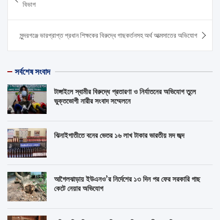
navigation
বিভাগ
সুন্দরগঞ্জে ভারপ্রাপ্ত প্রধান শিক্ষকের বিরুদ্ধে গাছকর্তনসহ অর্থ আত্মসাতের অভিযোগ
সর্বশেষ সংবাদ
টাঙ্গাইলে স্বামীর বিরুদ্ধে প্রতারণা ও নির্যাতনের অভিযোগ তুলে
ভুক্তভোগী নারীর সংবাদ সম্মেলনে
ঝিনাইগাতীতে বনের ভেতর ১৬ লাখ টাকার ভারতীয় মদ জব্দ
আগৈলঝাড়ায় ইউএনও’র নির্দেশের ১৩ দিন পর ফের সরকারি গাছ
কেটে নেয়ার অভিযোগ