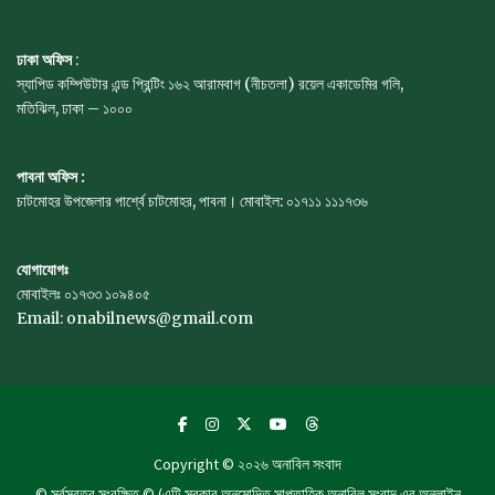
ঢাকা অফিস
:
স্যাপিড কম্পিউটার এন্ড প্রিন্টিং ১৬২ আরামবাগ (নীচতলা) রয়েল একাডেমির গলি,
মতিঝিল, ঢাকা – ১০০০
পাবনা অফিস :
চাটমোহর উপজেলার পার্শ্বে চাটমোহর, পাবনা। মোবাইল: ০১৭১১ ১১১৭৩৬
যোগাযোগঃ
মোবাইলঃ ০১৭৩৩ ১০৯৪০৫
Email: onabilnews@gmail.com
Copyright © ২০২৬
অনাবিল সংবাদ
© সর্বস্বত্ব সংরক্ষিত © (এটি সরকার অনুমোদিত সাপ্তাহিক অনাবিল সংবাদ এর অনলাইন