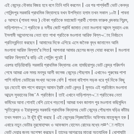
এই কেন্দ্রে নৌকার বিজয় হবে বলে তিনি দাবি করলেন | এর পর পার্শ্ববর্তী ভোট কেনদ্র
গোবিন্দপুর সরকারি প্রাথমিক বিদ্যালয়ে যখন উপস্থিত হলাম তখন সকাল ১০টা | পাবনা
৫ আসনে (পাবনা সদর ) নৌকা প্রতিকে মহাজোট প্রার্থী গোলাম ফারুক খন্দকার প্রিন্স,
দাড়িপাল্ল¬া প্রতিকে ৪ দলীয় জোট প্রার্থি জামাত নেতা মওলানা আব্দস সুবহান এবং
ইসলামী আন্দোলনের নেতা হাত পাখা প্রতিকে মওলানা আরিফ বিল্ল¬াহ নির্বাচনে
প্রতিদ্বন্দিতা করছেন | আমাদের দিকে এগিয়ে এসে জনৈক বৃদ্ধ জানালেন আমি
মওলানা আরিফ বিল্লাহ’র পিতা| আপনারা আমার ছেলের জন্য দোয়া করবেন | মওলানা
আরিফ বিল্লাহ’র বাড়ি এই গোবিন্দ পুরেই |
এরপর হাড়িয়িাবাড়ি সরকারি প্রাথমিক বিদ্যালয় এবং হামছিয়াপুর ভোট কেন্দ্র পরিদর্শন
শেষে আমরা এক সময় মনসুর আলী কলেজ কেন্দ্রে পৌছলাম | এখানেও পুরুষের পাশা
পাশি মহিলা ভোটারের সংখ্যা অনেক বেশি | পাবনা বাইপাস সড়ক ধরে পূর্ব দিকে কিছু
দুর যেতেই বাম পাশে বায়তুল আমান ট্রাষ্ট ভোট কেন্দ্র | মূলতঃ এই প্রতিষ্ঠান মওলানা
আব্দুস সুবহানের নিজ¯^ প্রতিষ্ঠান | তাই এখানে দাড়িপাল্ল¬া প্রতিকের নেতা
কর্মিদের আনা গোনাই বেশি চোখে পড়লো| আমরা যখন জালাল পুর মওলানা কছিমুদ্দিন
স্মৃতিকেন্দ্র ও ইয়াকুবপুর সরকারি প্রাথমিক বিদ্যালয় ভোট কেন্দ্রে পৌছলাম ঘড়ির কাঁটায়
তখন সকাল ১১ টা ছুঁই ছুঁই করছে | এই কেন্দ্রের প্রিজাইডিং অফিসার মাহফুজুল হক |
এবারে নতুন ভোটার নুরমোহাম্মদ ও আফজাল হোসেন রোদের মধ্যে ল¤^া লাইনে
ভোট দেয়ার জন্য অপেক্ষা করছেন | তাদের আগ্রহের মাত্রা অত্যাধিক | ধোপাঘাটা