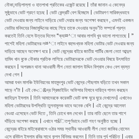
নৌকা,দাড়িপাল্লা ও হাতপাখা প্রতিকের এজেন্ট রয়েছে | তাঁরা জানান এ কেনেদ্র
সুষ্ঠুভাবে ভোট গ্রহণ হচেছ | ভোট কেন্দ্রটি বেশ ছিমছাম | ভোটারগণ সারিবদ্ধভাবে
ভোট দেওয়ার জন্য লাইনে দাড়িয়ে ভোট দেয়ার জন্য অপেক্ষা করছেন , এমনই একজন
ভোটার মনিদহের নিজামুদ্দিনের কাছে গিয়ে তাকে দেওয়ার অনুভ’তি সম্পর্কে প্রশ্ন
করতেই তিনি হেসে উত্তর দিলেন “ক্যা¤^া আবার লাগবি খুব ভালো লাগতেছে | ”
পাশেই মহিলা ভোটারদের ল¤^া লাইনে বহুসংখ্যক মহিলা ভোটার ভোট দেওয়ার জন্য
দাড়িয়ে আছেন অনেক্ষণ ধরে | ভোট কেন্দ্রের বাইরে জাতীয় পার্টির জেলা নেতা আব্দুল
হামিদ খান বুকে নৌকার প্রতিক লাগিয়ে ভোটারদেরকে ভোট দেওয়ার বিষয়ে উৎসাহিত
করছেন | অপরজন থানা আওয়ামী লীগ নেতা জালাল উদ্দিন বিশ্বাস কেও বেশ ব্যস্ত
দেখা গেল |
আমরা যখন মালঞ্চি ইউনিয়নের মাহমুদপুর ভোট কেন্দ্রে পৌছলাম ঘড়িতে তখন সকাল
সাড়ে ন’টা | এই কে›ে&দ্র প্রিজাইডিং অফিসার হিসাবে দায়িত্ব পালন করছেন
জাহিদুল ইসলাম | তিনি আমাদেরকে কয়েকটি ভোট কক্ষ ঘুরে ঘুরে দেখালেন| এখানেও
মহিলা ভোটারদের উপস্থিতি তুলনামুলক ভাবে অনেক বেশি | এই কেন্দ্রে আলেফা
বেওয়া এসেছেন ভোট দিতে , তিনি চোখে কম দেখেন | তার নাতি ছেলে তার পাশে
দাঁড়িয়ে অপেক্ষা করছে | এখানে শাšিতপুর্ণভাবে ভোট গহণ অনুষ্ঠিত হচ্ছে |
কেন্দ্রের বাইরে মাইক্রোবাসে ওঠার সময় স্থানীয় আওয়ামী লীগ নেতা জাকির হোসেন
এসে রবিউল ইসলাম রবির সাথে কুশল বিনিময় করলেন | তিনি তার পূর্ব পরিচিত | এবার