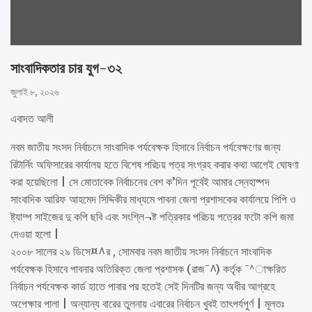
সাংবাদিকতার চার যুগ-৩২
জুলাই ৮, ২০২৬
এবাদত আলী
নবম জাতীয় সংসদ নির্বাচনে সাংবাদিক পর্যবেক্ষক হিসাবে নির্বাচন পর্যবেক্ষণের জন্য
রিটার্নিং অফিসারের কার্যালয় হতে বিশেষ পরিচয় পত্র সংগ্রহ করার কথা আগেই ঘোষণা
করা হয়েছিলো | সে মোতাবেক নির্বাচনের বেশ ক’দিন পূর্বেই আমার স্নেহাষ্পদ
সাংবাদিক আরিফ আহমেদ সিদ্দিকীর মাধ্যমে পাবনা জেলা প্রশাসকের কার্যালয়ে পিপি ও
ষ্ট্যাম্প সাইজের দু কপি ছবি এবং সংশ্লি¬ষ্ট পত্রিকার পরিচয় পত্রের ফটো কপি জমা
দেওয়া হলো |
২০০৮ সালের ২৯ ডিসে¤^র , সোমবার নবম জাতীয় সংসদ নির্বাচনে সাংবাদিক
পর্যবেক্ষক হিসাবে পাবনার অতিরিক্ত জেলা প্রশাসক (রাজ¯^) কর্তৃক ¯^াক্ষরিত
নির্বাচন পর্যবেক্ষক কার্ড হাতে পাবার পর হতেই সেই দিনটির জন্য অধীর আগ্রহে
অপেক্ষার পালা | অন্যান্য বারের তুলনায় এবারের নির্বাচন খুবই তাৎপর্যপুর্ণ | মূলতঃ