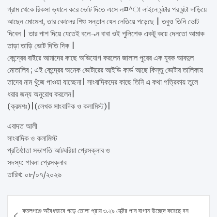
গ্রাম থেকে রিকসা ভ্যানে করে ভোট দিতে এসে ল¤^া লাইনে ঘন্টার পর ঘন্টা দাড়িয়ে
আছেন মোমেনা, তার কোলের শিশু সন্তান যেন নেতিয়ে পড়েছে | তবুও তিনি ভোট
দিবেন | তার পাশ দিয়ে যেতেই বলে¬ন বাবা ওই পুলিশেক একটু কয়ে দেনতো আমাক
তাড়া তাড়ি ভোট দিতি দিক |
কেন্দ্রের বাইরে আমাদের কাছে অভিযোগ করলেন জালাল পুরের এক যুবক আবদুল
মোতালিব ; এই কেন্দ্রের অনেক ভোটারের আইডি কার্ড আছে কিন্তু ভোটার তালিকায়
তাদের নাম খুঁজে পাওয়া যাচ্ছেনা| সাংবাদিকদের কাছে তিনি এ কথা পত্রিকায় তুলে
ধরার জন্য অনুরোধ করলেন|
(ক্রমশঃ)|(লেখক সাংবাদিক ও কলামিস্ট)|
এবাদত আলী
সাংবাদিক ও কলামিস্ট
প্রতিষ্ঠাতা সভাপতি আটঘরিয়া প্রেসক্লাব ও
সদস্য: পাবনা প্রেসক্লাব
তারিখ: ০৮/০৭/২০২৬
Post
কমলগঞ্জে অবৈধভাবে গড়ে তোলা প্রায় ৩.২৯ হেক্টর পান বাগান উচ্ছেদ করেছে বন