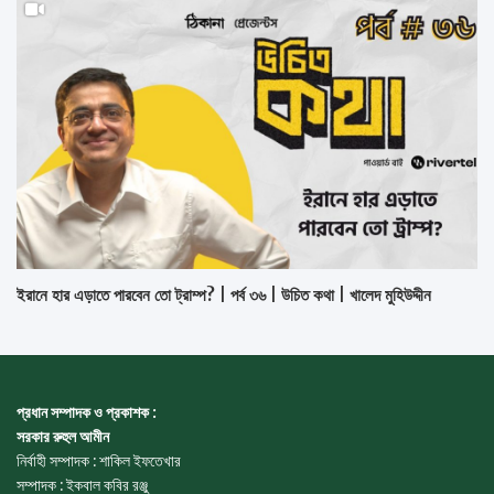
ইরানে হার এড়াতে পারবেন তো ট্রাম্প? | পর্ব ৩৬ | উচিত কথা | খালেদ মুহিউদ্দীন
প্রধান সম্পাদক ও প্রকাশক :
সরকার রুহুল আমীন
নির্বাহী সম্পাদক : শাকিল ইফতেখার
সম্পাদক : ইকবাল কবির রঞ্জু