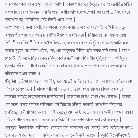
জনগণের আশা আকাংখ্যা অনেক বেশি | কারণ গণতন্ত্রে উত্তরন ও অগ্রগতির মাইল
ফলক হিসাবে জাতি এই দিনটির জন্য অধীর আগ্রহে অপেক্ষা করছিলো দুটি বছর ধরে|
অবশেষে বহু প্রতিক্ষিত সেই দিনটি এসে গেল |
আগে থেকেই কথা হয়েছিলো পাবনা প্রেস ক্লাবের সাবেক সভাপতি ও দৈনিক নতুন
বিশ্ববার্তার প্রধান সম্পাদক রবিউল ইসলাম রবি’র সঙ্গে| নির্বাচনের দিন সকাল বেলা
তিনি “সাংবাদিক ” ষ্টিকার স¤^লিত মাইক্রোবাস যোগে টেবুনিয়াতে এলে আমি এবং
আমার সুহ্রদ সাংবাদিক এইচ, কে, এম আবুবকর সিদ্দিক তাঁর সফর সঙ্গি হলাম | আগে
থেকেই তাঁর সঙ্গে ছিলেন নতুন বিশ্ববার্তার ফটো সাংবাদিক বীর মুক্তিযোদ্ধা শরিফুল
ইসলাম শরীফ | পাশের একটি চায়ের দোকান থেকে চা পান শেষে আমরা ভোটকেন্দ্র
পরিদর্শনে রওনা হলাম ॥
টেবুনিয়া-চাটমোহর সড়ক ধরে কিছু দুর যেতেই ডাইনে মোড় নিয়ে আমাদের মাইক্রোবাস
এগিয়ে চল্লে¬া | হালকা পাতলা গড়নের ১৮/১৯ বছর বয়সের চালক তুষার বেশ
দক্ষতার সাথেই মাইক্রোবাস চালাচ্ছিলো| আমাদের মনেও তখন বেশ রোমাঞ্চ | আমরা
এক সময় পাবনা সদরের মালিগাছা ইউনিয়নের মনিদহ সরকারি প্রাথমিক বিদ্যালয়
ভোটকেন্দ্রে উপস্থিত হলাম | এই কেন্দ্রে এস আই আব্দুল মান্নান আইন শৃংখলা রক্ষার
দায়িত্ব পালন করছেন | আনছার ও ভিডিপি সদস্যগণ তাকে সহায়তা করছেন |
কেন্দ্রের প্রিজাইডিং অফিসার ওবায়দুল হক জানালেন এই কেন্দ্রে মোট ভোটার সংখ্যা ১
হাজার ৮ শ ৩৮ জন | এ পর্যন্ত প্রায় ৫০০ ভোট কাষ্ট হয়েছে | প্রতিটি ভোটকক্ষেই