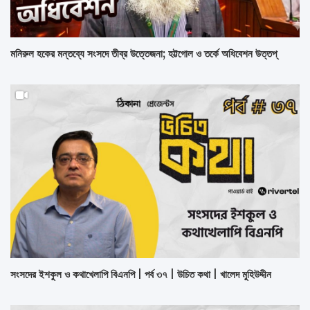
মনিরুল হকের মন্তব্যে সংসদে তীব্র উত্তেজনা; হট্টগোল ও তর্কে অধিবেশন উত্তপ্
সংসদের ইশকুল ও কথাখেলাপি বিএনপি | পর্ব ৩৭ | উচিত কথা | খালেদ মুহিউদ্দীন