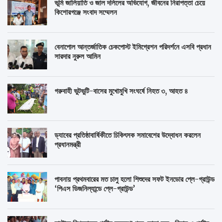
ভূমি জালিয়াতি ও জাল দলিলের অভিযোগ, জীবনের নিরাপত্তা চেয়ে
কিশোরগঞ্জে সংবাদ সম্মেলন
বেনাপোল আন্তর্জাতিক চেকপোস্ট ইমিগ্রেশন পরিদর্শনে এসবি প্রধান
সারদার নুরুল আমিন
গরুবাহী ভুটভুটি-বাসের মুখোমুখি সংঘর্ষে নিহত ৩, আহত ৪
ড্যাবের প্রতিষ্ঠাবার্ষিকীতে চিকিৎসক সমাবেশের উদ্বোধন করলেন
প্রধানমন্ত্রী
পাবনায় প্রথমবারের মত চালু হলো শিশুদের সফট ইনডোর প্লে-গ্রাউন্ড
‘পিএস ডিজনিল্যান্ডে প্লে-গ্রাউন্ড’