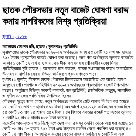
ছাতক পৌরসভার নতুন বাজেট ঘোষণা বরাদ্দ
কমায় নাগরিকদের মিশ্র প্রতিক্রিয়া
জুলাই ১, ২০২৬
আনোয়ার হো‌সেন র‌নি, ছাতক (সুনামগঞ্জ) প্রতিনিধি:
সুনামগঞ্জের ছাতক পৌরসভার ২০২৬-২৭ অর্থবছরের জন্য ৫৩ কোটি ৭১ লাখ ৭৮ হাজার
৪৯১ টাকার প্রস্তাবিত বাজেট ঘোষণা করা হয়েছে। তবে গত অর্থবছরের তুলনায় বাজেটের
আকার ১ কোটি ১২ লাখ ৫ হাজার ৮৫৬ টাকা কম হওয়ায় পৌরবাসীর মধ্যে মিশ্র
প্রতিক্রিয়ার সৃষ্টি হয়েছে। অনেকেই মনে করছেন, বাজেট সংকোচনের কারণে অবকাঠামো
উন্নয়ন ও নাগরিক সেবার বিভিন্ন কার্যক্রমে প্রভাব পড়তে পারে।
বুধবার (১ জুলাই) বিকেলে ছাতক পৌরসভা মিলনায়তনে আয়োজিত এক বাজেট ঘোষণা
অনুষ্ঠানে পৌর প্রশাসক মহিউদ্দিন ২০২৬-২৭ অর্থবছরের প্রস্তাবিত বাজেট উপস্থাপন
করেন। অনুষ্ঠানে বিভিন্ন সরকারি কর্মকর্তা, জনপ্রতিনিধি, রাজনৈতিক নেতৃবৃন্দ, সাংবাদিক
ও সুশীল সমাজের প্রতিনিধিরা উপস্থিত ছিলেন।
পৌরসভা সূত্রে জানা গেছে, নতুন অর্থবছরের বাজেটের মোট আকার নির্ধারণ করা হয়েছে
৫৩ কোটি ৭১ লাখ ৭৮ হাজার ৪৯১ টাকা। এর আগে ২০২৫-২৬ অর্থবছরের বাজেট ছিল
৫৪ কোটি ৮৩ লাখ ৮৪ হাজার ৩৪৭ টাকা। সে হিসাবে এবারের বাজেট গত বছরের তুলনায়
১ কোটি ১২ লাখ ৫ হাজার ৮৫৬ টাকা কমেছে।
বাজেটের আয়-ব্যয়ের খাত বিশ্লেষণে দেখা যায়, রাজস্ব তহবিল থেকে আয় ধরা হয়েছে ১২
কোটি ৮৬ লাখ ৭৮ হাজার ৪৯১ টাকা এবং উন্নয়ন তহবিল থেকে প্রাপ্তি ধরা হয়েছে ৪০
কোটি ৮৫ লাখ টাকা। অন্যদিকে ব্যয়ের ক্ষেত্রে রাজস্ব তহবিলে ৯ কোটি টাকা এবং