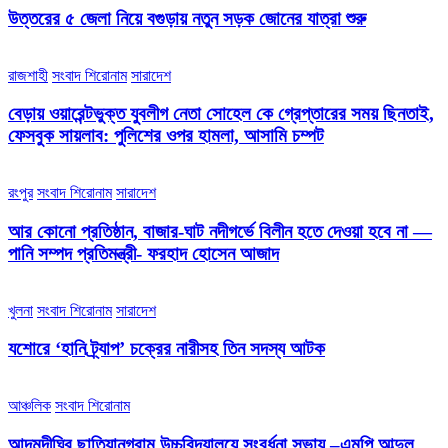
উত্তরের ৫ জেলা নিয়ে বগুড়ায় নতুন সড়ক জোনের যাত্রা শুরু
রাজশাহী
সংবাদ শিরোনাম
সারাদেশ
বেড়ায় ওয়ারেন্টভুক্ত যুবলীগ নেতা সোহেল কে গ্রেপ্তারের সময় ছিনতাই,
ফেসবুক সায়লাব: পুলিশের ওপর হামলা, আসামি চম্পট
রংপুর
সংবাদ শিরোনাম
সারাদেশ
আর কোনো প্রতিষ্ঠান, বাজার-ঘাট নদীগর্ভে বিলীন হতে দেওয়া হবে না —
পানি সম্পদ প্রতিমন্ত্রী- ফরহাদ হোসেন আজাদ
খুলনা
সংবাদ শিরোনাম
সারাদেশ
যশোরে ‘হানি ট্র্যাপ’ চক্রের নারীসহ তিন সদস্য আটক
আঞ্চলিক
সংবাদ শিরোনাম
আদমদীঘির ছাতিয়ানগ্রাম উচ্চবিদ্যালয়ে সংবর্ধনা সভায় –এমপি আব্দুল