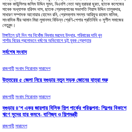
সাবেক কাউন্সিলর জসিম উদ্দিন সুমন, বিএনপি নেতা আবু হুরায়রা ছুরত, ছাতক কলেজের
সাবেক অধ্যাপক হরিপদ দাস, ছাতক প্রেসক্লাবের সভাপতি গিয়াস উদ্দিন তালুকদার,
সাধারণ সম্পাদক আনোয়ার হোসেন রনি, প্রেসক্লাব সদস্য আরিফুর রহমান মানিক,
সাংবাদিক মীর আমান মিয়া লুমানসহ বিভিন্ন শ্রেণি-পেশার প্রতিনিধি ও সুশীল সমাজের
নেতৃবৃন্দ।
Post
টাঙ্গাইলে দুই দিন পর নিখোঁজ বিধবার মরদেহ উদ্ধার, পরিবারের দাবি খুন
শার্শায় বিয়ের প্রলোভনে ধর্ষণের অভিযোগে দুই যুবক গ্রেপ্তার
navigation
সর্বশেষ সংবাদ
রাজশাহী
সংবাদ শিরোনাম
সারাদেশ
উত্তরের ৫ জেলা নিয়ে বগুড়ায় নতুন সড়ক জোনের যাত্রা শুরু
রাজশাহী
সংবাদ শিরোনাম
সারাদেশ
বগুড়ায় ৪’শ একর জায়গায় বিসিক শিল্প পার্কের পরিকল্পনা: শিল্পের বিকাশে
ঋণে সুদের হার কমবে- বাণিজ্য ও শিল্পমন্ত্রী
রাজশাহী
সারাদেশ