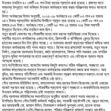
উন্নয়ন তহবিলে ৪০ কোটি ৮৫ লাখ টাকা ব্যয়ের প্রস্তাব রাখা হয়েছে। রাজস্ব খাতে
সম্ভাব্য উদ্বৃত্ত অর্থ ভবিষ্যৎ উন্নয়ন কার্যক্রমে ব্যয় করার পরিকল্পনার কথাও জানানো
হয়।
বিগত অর্থবছরের হিসাব অনুযায়ী, ২০২৫-২৬ অর্থবছরে ৫৪ কোটি ৮৩ লাখ ৮৪ হাজার
৩৪৭ টাকার প্রস্তাবিত বাজেটের বিপরীতে প্রকৃত ব্যয় হয়েছে ৫২ কোটি ৮৮ লাখ ৫৯
হাজার ৫৯৪ টাকা। অর্থবছর শেষে ১ কোটি ৯৫ লাখ ২৪ হাজার ৭৩৫ টাকা সমাপনী
উদ্বৃত্ত হিসেবে পৌর তহবিলে জমা ছিল।
নতুন বাজেট ঘোষণার পর পৌরবাসীর মধ্যে নানা ধরনের প্রতিক্রিয়া দেখা দিয়েছে।
স্থানীয় সচেতন নাগরিকদের একাংশের মতে, শিল্পনগরী ও বাণিজ্যিক কেন্দ্র হিসেবে
ছাতকের গুরুত্ব দিন দিন বৃদ্ধি পাচ্ছে। এ অবস্থায় বাজেট বাড়ানোর পরিবর্তে কমিয়ে আনা
উন্নয়ন কার্যক্রমের গতি শ্লথ করতে পারে। বিশেষ করে রাস্তাঘাট সংস্কার, নতুন সড়ক
নির্মাণ, ড্রেনেজ ব্যবস্থার উন্নয়ন, বর্জ্য ব্যবস্থাপনা, বিশুদ্ধ পানি সরবরাহ এবং নাগরিক
সুযোগ-সুবিধা সম্প্রসারণের মতো গুরুত্বপূর্ণ খাতগুলোতে এর নেতিবাচক প্রভাব পড়ার
আশঙ্কা রয়েছে।
তবে সংশ্লিষ্টদের মতে, বাজেটের আকার কিছুটা কমলেও সঠিক পরিকল্পনা, স্বচ্ছতা এবং
কার্যকর বাস্তবায়নের মাধ্যমে উন্নয়ন কার্যক্রমের ধারাবাহিকতা বজায় রাখা সম্ভব। আয়
বৃদ্ধি, কর আদায়ে গতিশীলতা এবং সরকারি উন্নয়ন প্রকল্প বাস্তবায়নে গুরুত্ব দেওয়া হলে
বাজেটের সীমাবদ্ধতা অনেকটাই কাটিয়ে ওঠা যাবে।
পৌর প্রশাসক মহিউদ্দিন বলেন, বাস্তবসম্মত আয়-ব্যয়ের হিসাব বিবেচনায় রেখেই এবারের
বাজেট প্রণয়ন করা হয়েছে। পৌরবাসীর প্রত্যাশা পূরণে স্বচ্ছতা ও জবাবদিহিতার মাধ্যমে
উন্নয়ন কর্মকাণ্ড পরিচালনার চেষ্টা অব্যাহত থাকবে।
পৌর প্রশাসক মহিউদ্দিনের সভাপতিত্বে অনুষ্ঠিত বাজেট ঘোষণা সভায় বক্তব্য ও
উপস্থিত ছিলেন পৌর নির্বাহী কর্মকর্তা শরদিন্দু রায়, সহকারী প্রকৌশলী মো. আব্দুল মালেক,
কর আদায়কারী মো. জামাল উদ্দিন, হিসাবরক্ষণ কর্মকর্তা কুলসুমা বেগম, ছাতক থানার
ভারপ্রাপ্ত কর্মকর্তা (ওসি) মিজানুর রহমান, পরিবার পরিকল্পনা কর্মকর্তা নুসরাত আরেফিন,