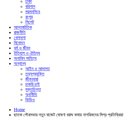
ঢাকা
বরিশাল
ময়মনসিংহ
রংপুর
সিলেট
আন্তর্জাতিক
রাজনীতি
খেলাধুলা
বিনোদন
ধর্ম ও জীবন
ইতিহাস ও ঐতিহ্য
অনাবিল সাহিত্য
অন্যান্য
আইন ও আদালত
তথ্যপ্রযুক্তি
জীবনধারা
চাকরি চাই
মুক্তচিন্তা
অর্থনীতি
ভিডিও
Home
ছাতক পৌরসভার নতুন বাজেট ঘোষণা বরাদ্দ কমায় নাগরিকদের মিশ্র প্রতিক্রিয়া