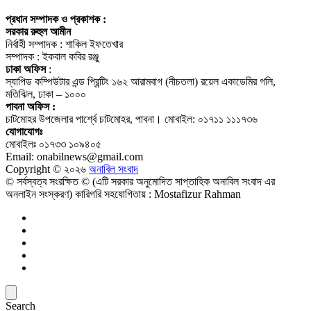
প্রধান সম্পাদক ও প্রকাশক :
সরকার রুহুল আমীন
নির্বাহী সম্পাদক : শাকিল ইফতেখার
সম্পাদক : ইকবাল কবির রঞ্জু
ঢাকা অফিস
:
স্যাপিড কম্পিউটার এন্ড প্রিন্টিং ১৬২ আরামবাগ (নীচতলা) রয়েল একাডেমির গলি,
মতিঝিল, ঢাকা – ১০০০
পাবনা অফিস :
চাটমোহর উপজেলার পার্শ্বে চাটমোহর, পাবনা। মোবাইল: ০১৭১১ ১১১৭৩৬
যোগাযোগঃ
মোবাইলঃ ০১৭৩৩ ১০৯৪০৫
Email: onabilnews@gmail.com
Copyright © ২০২৬
অনাবিল সংবাদ
© সর্বস্বত্ব সংরক্ষিত © (এটি সরকার অনুমোদিত সাপ্তাহিক অনাবিল সংবাদ এর
অনলাইন সংস্করণ) কারিগরি সহযোগিতায় : Mostafizur Rahman
Search