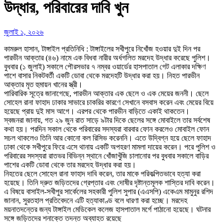
উদ্ধার, পরিবারের দাবি খুন
জুলাই ১, ২০২৬
কামরুল হাসান, টাঙ্গাইল প্রতিনিধি : টাঙ্গাইলের সখীপুরে নিখোঁজ হওয়ার দুই দিন পর
পারভীন আক্তার (৪৬) নামে এক বিধবা নারীর অর্ধগলিত মরদেহ উদ্ধার করেছে পুলিশ।
বুধবার (১ জুলাই) সকালে পৌরসভার ৭ নম্বর ওয়ার্ডের হাসপাতাল গেট এলাকার দক্ষিণ
পাশে বাসার নিকটবর্তী একটি ডোবা থেকে মরদেহটি উদ্ধার করা হয়। নিহত পারভীন
আক্তার মৃত হুমায়ন খানের স্ত্রী।
পারিবারিক সূত্রে জানাগেছে, পারভীন আক্তার এক ছেলে ও এক মেয়ের জননী। ছেলে
সোহেল রানা ফাহাদ ঢাকার সাভারে চাকরির কারণে সেখানে বসবাস করেন এবং মেয়ের বিয়ে
হয়েছে প্রায় দুই মাস আগে। এরপর থেকে পারভীন বাড়িতে একাই থাকতেন।
স্বজনরা জানায়, গত ২৯ জুন রাত সাড়ে ৯টার দিকে ছেলের সঙ্গে মোবাইলে তার সর্বশেষ
কথা হয়। পরদিন সকাল থেকে পরিবারের সদস্যরা বারবার ফোন করলেও মোবাইল ফোন
সচল থাকলেও তিনি আর কোনো কল রিসিভ করেননি। এতে উদ্বিগ্ন হয়ে ছেলে ফাহাদ
ঢাকা থেকে সখীপুরে ফিরে এসে থানায় একটি অপহরণ মামলা দায়ের করেন। পরে পুলিশ ও
পরিবারের সদস্যরা রাতভর বিভিন্ন স্থানে খোঁজাখুঁজি চালানোর পর বুধবার সকালে বাড়ির
পাশের একটি ডোবা থেকে তার মরদেহ উদ্ধার করা হয়।
নিহতের ছেলে সোহেল রানা ফাহাদ দাবি করেন, তার মাকে পরিকল্পিতভাবে হত্যা করা
হয়েছে। তিনি দ্রুত জড়িতদের গ্রেপ্তার এবং দোষীর দৃষ্টান্তমূলক শাস্তির দাবি করেন।
এ বিষয়ে বাসাইল-সখীপুর সার্কেলের সহকারী পুলিশ সুপার (এএসপি) একেএম মামুনুর রশিদ
জানান, সুরতহাল প্রতিবেদনে এটি হত্যাকাণ্ড বলে ধারণা করা হচ্ছে। মরদেহ
ময়নাতদন্তের জন্য টাঙ্গাইল মেডিকেল কলেজ হাসপাতাল মর্গে পাঠানো হয়েছে। ঘটনার
সঙ্গে জড়িতদের শনাক্তে তদন্ত অব্যাহত রয়েছে