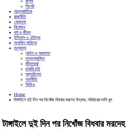
রংপুর
সিলেট
আন্তর্জাতিক
রাজনীতি
খেলাধুলা
বিনোদন
ধর্ম ও জীবন
ইতিহাস ও ঐতিহ্য
অনাবিল সাহিত্য
অন্যান্য
আইন ও আদালত
তথ্যপ্রযুক্তি
জীবনধারা
চাকরি চাই
মুক্তচিন্তা
অর্থনীতি
ভিডিও
Home
টাঙ্গাইলে দুই দিন পর নিখোঁজ বিধবার মরদেহ উদ্ধার, পরিবারের দাবি খুন
টাঙ্গাইলে দুই দিন পর নিখোঁজ বিধবার মরদেহ