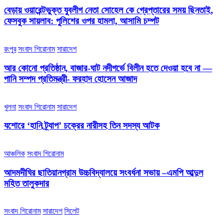
বেড়ায় ওয়ারেন্টভুক্ত যুবলীগ নেতা সোহেল কে গ্রেপ্তারের সময় ছিনতাই,
ফেসবুক সায়লাব: পুলিশের ওপর হামলা, আসামি চম্পট
রংপুর
সংবাদ শিরোনাম
সারাদেশ
আর কোনো প্রতিষ্ঠান, বাজার-ঘাট নদীগর্ভে বিলীন হতে দেওয়া হবে না —
পানি সম্পদ প্রতিমন্ত্রী- ফরহাদ হোসেন আজাদ
খুলনা
সংবাদ শিরোনাম
সারাদেশ
যশোরে ‘হানি ট্র্যাপ’ চক্রের নারীসহ তিন সদস্য আটক
আঞ্চলিক
সংবাদ শিরোনাম
আদমদীঘির ছাতিয়ানগ্রাম উচ্চবিদ্যালয়ে সংবর্ধনা সভায় –এমপি আব্দুল
মহিত তালুকদার
সংবাদ শিরোনাম
সারাদেশ
সিলেট