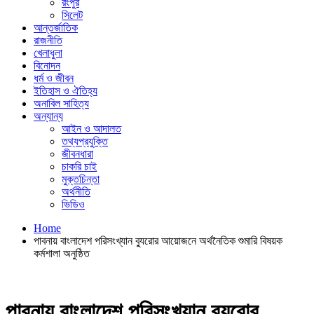
রংপুর
সিলেট
আন্তর্জাতিক
রাজনীতি
খেলাধুলা
বিনোদন
ধর্ম ও জীবন
ইতিহাস ও ঐতিহ্য
অনাবিল সাহিত্য
অন্যান্য
আইন ও আদালত
তথ্যপ্রযুক্তি
জীবনধারা
চাকরি চাই
মুক্তচিন্তা
অর্থনীতি
ভিডিও
Home
পাবনায় বাংলাদেশ পরিসংখ্যান ব্যুরোর আয়োজনে অর্থনৈতিক শুমারি বিষয়ক
কর্মশালা অনুষ্ঠিত
পাবনায় বাংলাদেশ পরিসংখ্যান ব্যুরোর