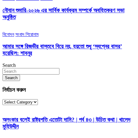
নৌযান শুমারি-২০২৬ এর সার্বিক কার্যক্রম সম্পর্কে অবহিতকরণ সভা
অনুষ্ঠিত
বিনোদন
সংবাদ শিরোনাম
আমার সঙ্গে রিজভীর বাস্তবে বিয়ে নয়, হয়তো শুধু ‘স্বপ্নের বাসর’
হয়েছিল: শাবনূর
Search
Search
নির্বাচন করুন
নির্বাচন
করুন
অলংকার বলেই রাষ্ট্রপতি এতোটা দামি? | পর্ব ৪৩ | উচিত কথা | খালেদ
মুহিউদ্দীন