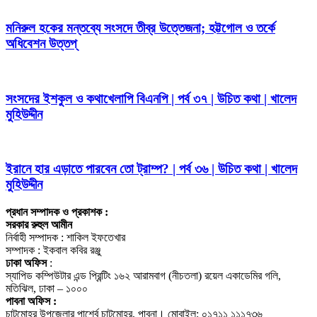
মনিরুল হকের মন্তব্যে সংসদে তীব্র উত্তেজনা; হট্টগোল ও তর্কে
অধিবেশন উত্তপ্
সংসদের ইশকুল ও কথাখেলাপি বিএনপি | পর্ব ৩৭ | উচিত কথা | খালেদ
মুহিউদ্দীন
ইরানে হার এড়াতে পারবেন তো ট্রাম্প? | পর্ব ৩৬ | উচিত কথা | খালেদ
মুহিউদ্দীন
প্রধান সম্পাদক ও প্রকাশক :
সরকার রুহুল আমীন
নির্বাহী সম্পাদক : শাকিল ইফতেখার
সম্পাদক : ইকবাল কবির রঞ্জু
ঢাকা অফিস
:
স্যাপিড কম্পিউটার এন্ড প্রিন্টিং ১৬২ আরামবাগ (নীচতলা) রয়েল একাডেমির গলি,
মতিঝিল, ঢাকা – ১০০০
পাবনা অফিস :
চাটমোহর উপজেলার পার্শ্বে চাটমোহর, পাবনা। মোবাইল: ০১৭১১ ১১১৭৩৬