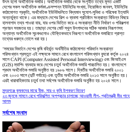
উৎস হলো অর্থনৈতিক শুমারি। অর্থনৈতিক শুমারি থেকে সংগৃহীত তথ্যে মূলত একটি
দেশের সকল অর্থনৈতিক কর্মকাণ্ডসম্পন্ন ইউনিটের সংখ্যা, নিয়োজিত জনবল, ইউনিটের
কাঠামোগত প্রকৃতি, অর্থনৈতিক ইউনিটগুলিতে বিদ্যমান সুযোগ-সুবিধা ও পরিষেবা ইত্যাদি
অন্তর্ভুক্ত থাকে। এর মাধ্যমে দেশের শিল্প ও ব্যবসা প্রতিষ্ঠান সংক্রান্ত বিভিন্ন বিষয়ে
হালনাগাদ তথ্য পাওয়া যায়, যার ওপর ভিত্তি করে এ সংক্রান্ত নীতি নির্ধারণ ও পরিকল্পনা
প্রণয়ন সহজতর হয়। তাছাড়া দেশের মোট স্থূল উৎপাদনের সঠিক আকার নিরূপণসহ
অন্যান্য অর্থনৈতিক সূচকগুলোও যৌক্তিকভাবে নিরূপণে অর্থনৈতিক শুমারিতে প্রাপ্ত
তথ্যের গুরুত্ব তোলে ধরা হয়।
‘সময়ের বিবর্তনে দেশের কৃষি বহির্ভূত অর্থনীতির কাঠামোগত পরিবর্তন সংক্রান্ত
পরিসংখ্যান প্রস্তুত এই লক্ষ্যকে সামনে রেখে বাংলাদেশ পরিসংখ্যান ব্যুরো কর্তৃক ২০২৪
সালে CAPI (Computer Assisted Personal Interviewing) এবং জিআইএস
(GIS) ম্যাপিং ব্যবহার করে দেশের চতুর্থ অর্থনৈতিক শুমারি পারচালিত হয়। বাংলাদেশে
প্রথম অর্থনৈতিক শুমারি অনুষ্ঠিত হয় ১৯৮৬ সালে। দ্বিতীয় অর্থনৈতিক শুমারি ২০০১
এবং ২০০৩ সালে (দুটি পর্যায়ে) এবং তৃতীয় অর্থনৈতিক শুমারি ২০১৩ সালে অনুষ্ঠিত হয়।
এরই ধারাবাহিকতায় চতুর্থ তথা সর্বশেষ অর্থনৈতিক শুমারি অনুষ্ঠিত হয় ২০২৪ সালে।
Post
সুন্দরগঞ্জে কৃষকদের মাঝে বীজ, সার ও কৃষি উপকরণ বিতরণ
২৩ জুনকে সামনে রেখে পরিকল্পিত অপপ্রচার চালাচ্ছে আওয়ামী লীগ- প্রতিমন্ত্রী মীর শাহে
navigation
আলম
সর্বশেষ সংবাদ