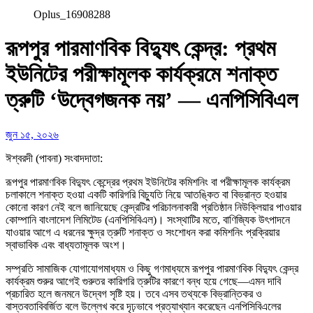
Oplus_16908288
রূপপুর পারমাণবিক বিদ্যুৎ কেন্দ্র: প্রথম
ইউনিটের পরীক্ষামূলক কার্যক্রমে শনাক্ত
ত্রুটি ‘উদ্বেগজনক নয়’ — এনপিসিবিএল
জুন ১৫, ২০২৬
ঈশ্বরদী (পাবনা) সংবাদদাতা:
রূপপুর পারমাণবিক বিদ্যুৎ কেন্দ্রের প্রথম ইউনিটের কমিশনিং বা পরীক্ষামূলক কার্যক্রম
চলাকালে শনাক্ত হওয়া একটি কারিগরি বিচ্যুতি নিয়ে আতঙ্কিত বা বিভ্রান্ত হওয়ার
কোনো কারণ নেই বলে জানিয়েছে কেন্দ্রটির পরিচালনাকারী প্রতিষ্ঠান নিউক্লিয়ার পাওয়ার
কোম্পানি বাংলাদেশ লিমিটেড (এনপিসিবিএল)। সংস্থাটির মতে, বাণিজ্যিক উৎপাদনে
যাওয়ার আগে এ ধরনের ক্ষুদ্র ত্রুটি শনাক্ত ও সংশোধন করা কমিশনিং প্রক্রিয়ার
স্বাভাবিক এবং বাধ্যতামূলক অংশ।
সম্প্রতি সামাজিক যোগাযোগমাধ্যম ও কিছু গণমাধ্যমে রূপপুর পারমাণবিক বিদ্যুৎ কেন্দ্র
কার্যক্রম শুরুর আগেই গুরুতর কারিগরি ত্রুটির কারণে বন্ধ হয়ে গেছে—এমন দাবি
প্রচারিত হলে জনমনে উদ্বেগ সৃষ্টি হয়। তবে এসব তথ্যকে বিভ্রান্তিকর ও
বাস্তবতাবিবর্জিত বলে উল্লেখ করে দৃঢ়ভাবে প্রত্যাখ্যান করেছেন এনপিসিবিএলের