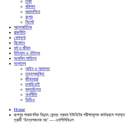
ঢাকা
বরিশাল
ময়মনসিংহ
রংপুর
সিলেট
আন্তর্জাতিক
রাজনীতি
খেলাধুলা
বিনোদন
ধর্ম ও জীবন
ইতিহাস ও ঐতিহ্য
অনাবিল সাহিত্য
অন্যান্য
আইন ও আদালত
তথ্যপ্রযুক্তি
জীবনধারা
চাকরি চাই
মুক্তচিন্তা
অর্থনীতি
ভিডিও
Home
রূপপুর পারমাণবিক বিদ্যুৎ কেন্দ্র: প্রথম ইউনিটের পরীক্ষামূলক কার্যক্রমে শনাক্ত
ত্রুটি ‘উদ্বেগজনক নয়’ — এনপিসিবিএল