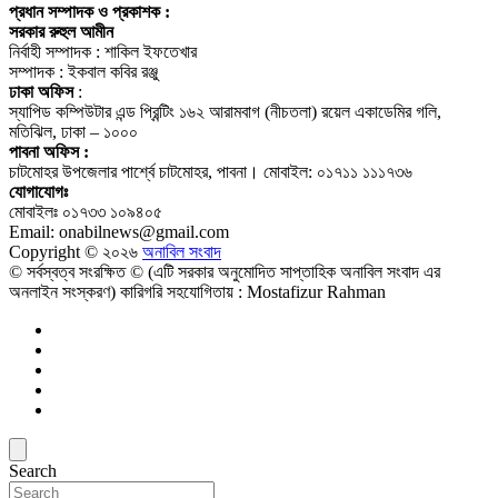
প্রধান সম্পাদক ও প্রকাশক :
সরকার রুহুল আমীন
নির্বাহী সম্পাদক : শাকিল ইফতেখার
সম্পাদক : ইকবাল কবির রঞ্জু
ঢাকা অফিস
:
স্যাপিড কম্পিউটার এন্ড প্রিন্টিং ১৬২ আরামবাগ (নীচতলা) রয়েল একাডেমির গলি,
মতিঝিল, ঢাকা – ১০০০
পাবনা অফিস :
চাটমোহর উপজেলার পার্শ্বে চাটমোহর, পাবনা। মোবাইল: ০১৭১১ ১১১৭৩৬
যোগাযোগঃ
মোবাইলঃ ০১৭৩৩ ১০৯৪০৫
Email: onabilnews@gmail.com
Copyright © ২০২৬
অনাবিল সংবাদ
© সর্বস্বত্ব সংরক্ষিত © (এটি সরকার অনুমোদিত সাপ্তাহিক অনাবিল সংবাদ এর
অনলাইন সংস্করণ) কারিগরি সহযোগিতায় : Mostafizur Rahman
Search