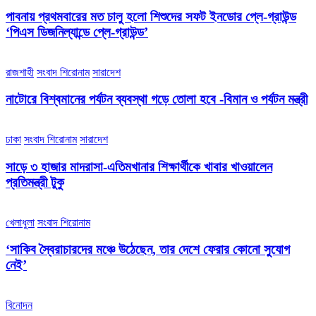
পাবনায় প্রথমবারের মত চালু হলো শিশুদের সফট ইনডোর প্লে-গ্রাউন্ড
‘পিএস ডিজনিল্যান্ডে প্লে-গ্রাউন্ড’
রাজশাহী
সংবাদ শিরোনাম
সারাদেশ
নাটোরে বিশ্বমানের পর্যটন ব্যবস্থা গড়ে তোলা হবে -বিমান ও পর্যটন মন্ত্রী
ঢাকা
সংবাদ শিরোনাম
সারাদেশ
সাড়ে ৩ হাজার মাদরাসা-এতিমখানার শিক্ষার্থীকে খাবার খাওয়ালেন
প্রতিমন্ত্রী টুকু
খেলাধুলা
সংবাদ শিরোনাম
‘সাকিব স্বৈরাচারদের মঞ্চে উঠেছেন, তার দেশে ফেরার কোনো সুযোগ
নেই’
বিনোদন