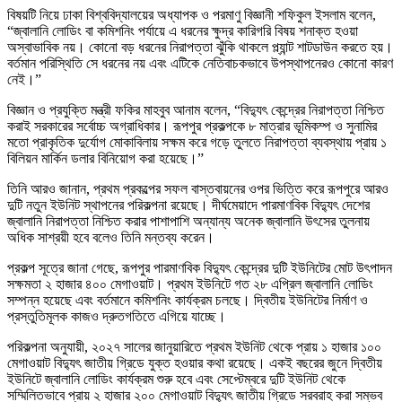
বিষয়টি নিয়ে ঢাকা বিশ্ববিদ্যালয়ের অধ্যাপক ও পরমাণু বিজ্ঞানী শফিকুল ইসলাম বলেন,
“জ্বালানি লোডিং বা কমিশনিং পর্যায়ে এ ধরনের ক্ষুদ্র কারিগরি বিষয় শনাক্ত হওয়া
অস্বাভাবিক নয়। কোনো বড় ধরনের নিরাপত্তা ঝুঁকি থাকলে প্ল্যান্ট শাটডাউন করতে হয়।
বর্তমান পরিস্থিতি সে ধরনের নয় এবং এটিকে নেতিবাচকভাবে উপস্থাপনেরও কোনো কারণ
নেই।”
বিজ্ঞান ও প্রযুক্তি মন্ত্রী ফকির মাহবুব আনাম বলেন, “বিদ্যুৎ কেন্দ্রের নিরাপত্তা নিশ্চিত
করাই সরকারের সর্বোচ্চ অগ্রাধিকার। রূপপুর প্রকল্পকে ৮ মাত্রার ভূমিকম্প ও সুনামির
মতো প্রাকৃতিক দুর্যোগ মোকাবিলায় সক্ষম করে গড়ে তুলতে নিরাপত্তা ব্যবস্থায় প্রায় ১
বিলিয়ন মার্কিন ডলার বিনিয়োগ করা হয়েছে।”
তিনি আরও জানান, প্রথম প্রকল্পের সফল বাস্তবায়নের ওপর ভিত্তি করে রূপপুরে আরও
দুটি নতুন ইউনিট স্থাপনের পরিকল্পনা রয়েছে। দীর্ঘমেয়াদে পারমাণবিক বিদ্যুৎ দেশের
জ্বালানি নিরাপত্তা নিশ্চিত করার পাশাপাশি অন্যান্য অনেক জ্বালানি উৎসের তুলনায়
অধিক সাশ্রয়ী হবে বলেও তিনি মন্তব্য করেন।
প্রকল্প সূত্রে জানা গেছে, রূপপুর পারমাণবিক বিদ্যুৎ কেন্দ্রের দুটি ইউনিটের মোট উৎপাদন
সক্ষমতা ২ হাজার ৪০০ মেগাওয়াট। প্রথম ইউনিটে গত ২৮ এপ্রিল জ্বালানি লোডিং
সম্পন্ন হয়েছে এবং বর্তমানে কমিশনিং কার্যক্রম চলছে। দ্বিতীয় ইউনিটের নির্মাণ ও
প্রস্তুতিমূলক কাজও দ্রুতগতিতে এগিয়ে যাচ্ছে।
পরিকল্পনা অনুযায়ী, ২০২৭ সালের জানুয়ারিতে প্রথম ইউনিট থেকে প্রায় ১ হাজার ১০০
মেগাওয়াট বিদ্যুৎ জাতীয় গ্রিডে যুক্ত হওয়ার কথা রয়েছে। একই বছরের জুনে দ্বিতীয়
ইউনিটে জ্বালানি লোডিং কার্যক্রম শুরু হবে এবং সেপ্টেম্বরে দুটি ইউনিট থেকে
সম্মিলিতভাবে প্রায় ২ হাজার ২০০ মেগাওয়াট বিদ্যুৎ জাতীয় গ্রিডে সরবরাহ করা সম্ভব