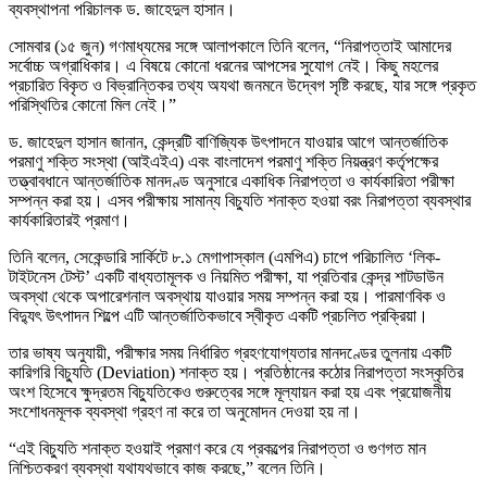
ব্যবস্থাপনা পরিচালক ড. জাহেদুল হাসান।
সোমবার (১৫ জুন) গণমাধ্যমের সঙ্গে আলাপকালে তিনি বলেন, “নিরাপত্তাই আমাদের
সর্বোচ্চ অগ্রাধিকার। এ বিষয়ে কোনো ধরনের আপসের সুযোগ নেই। কিছু মহলের
প্রচারিত বিকৃত ও বিভ্রান্তিকর তথ্য অযথা জনমনে উদ্বেগ সৃষ্টি করছে, যার সঙ্গে প্রকৃত
পরিস্থিতির কোনো মিল নেই।”
ড. জাহেদুল হাসান জানান, কেন্দ্রটি বাণিজ্যিক উৎপাদনে যাওয়ার আগে আন্তর্জাতিক
পরমাণু শক্তি সংস্থা (আইএইএ) এবং বাংলাদেশ পরমাণু শক্তি নিয়ন্ত্রণ কর্তৃপক্ষের
তত্ত্বাবধানে আন্তর্জাতিক মানদণ্ড অনুসারে একাধিক নিরাপত্তা ও কার্যকারিতা পরীক্ষা
সম্পন্ন করা হয়। এসব পরীক্ষায় সামান্য বিচ্যুতি শনাক্ত হওয়া বরং নিরাপত্তা ব্যবস্থার
কার্যকারিতারই প্রমাণ।
তিনি বলেন, সেকেন্ডারি সার্কিটে ৮.১ মেগাপাস্কাল (এমপিএ) চাপে পরিচালিত ‘লিক-
টাইটনেস টেস্ট’ একটি বাধ্যতামূলক ও নিয়মিত পরীক্ষা, যা প্রতিবার কেন্দ্র শাটডাউন
অবস্থা থেকে অপারেশনাল অবস্থায় যাওয়ার সময় সম্পন্ন করা হয়। পারমাণবিক ও
বিদ্যুৎ উৎপাদন শিল্পে এটি আন্তর্জাতিকভাবে স্বীকৃত একটি প্রচলিত প্রক্রিয়া।
তার ভাষ্য অনুযায়ী, পরীক্ষার সময় নির্ধারিত গ্রহণযোগ্যতার মানদণ্ডের তুলনায় একটি
কারিগরি বিচ্যুতি (Deviation) শনাক্ত হয়। প্রতিষ্ঠানের কঠোর নিরাপত্তা সংস্কৃতির
অংশ হিসেবে ক্ষুদ্রতম বিচ্যুতিকেও গুরুত্বের সঙ্গে মূল্যায়ন করা হয় এবং প্রয়োজনীয়
সংশোধনমূলক ব্যবস্থা গ্রহণ না করে তা অনুমোদন দেওয়া হয় না।
“এই বিচ্যুতি শনাক্ত হওয়াই প্রমাণ করে যে প্রকল্পের নিরাপত্তা ও গুণগত মান
নিশ্চিতকরণ ব্যবস্থা যথাযথভাবে কাজ করছে,” বলেন তিনি।