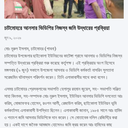
চাটমোহরে আনসার ভিডিপির নিজস্ব জমি উদ্ধারের প্রক্রিয়া
জুন ৯, ২০২৬
মোঃ নূরুল ইসলাম, চাটমোহর (পাবনা)
চাটমোহর উপজেলার ছাইকোলা ইউনিয়নের কাটেঙ্গা গ্রামে আনসার ও ভিডিপির নিজস্ব
সম্পত্তি উদ্ধারের প্রক্রিয়া শুরু করেছে কর্তৃপক্ষ। এই প্রক্রিয়ার অংশ হিসেবে
মঙ্গলবার (৯ জুন) সকালে উপজেলা আসনার ও ভিডিপি কর্মকর্তা নাসরিন সুলতানা
সরেজমিন ঘটনাস্থল পরিদর্শন করেন। তিনি এলাকাবাসীর সাথে কথা বলেন।
এসময় চাটমোহর প্রেসক্লাবের সভাপতি হেলালুর রহমান জুয়েল, সহ- সভাপতি সঞ্জিত
সাহা কিংশুক, সহ-সম্পাদক মোঃ নূরুল ইসলাম, ইউনিয়ন আনসার ভিডিপি দলনেতা আঃ
করিম, মোজাফফর হোসেন, রওশন আলী, রেজাউল করিম, ছাইকোলা ইউনিয়ন ভূমি
কর্মকর্তাসহ এলাকাবাসী উপস্থিত ছিলেন। এলাকাবাসী জানান, ১৯৮৪ সালে আঃ হামিদ
৩ শতাংশ জমি আসনার ভিডিপিকে দান করেন। সে মোতাবেক দলিল রেজিস্ট্রি করা
হয়। একই দাগে জনৈক আমজাদ হোসেনও জমি ক্রয় করেন আঃ হামিদের কাছ