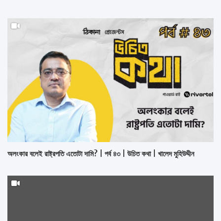
অলংকার বলেই রাষ্ট্রপতি এতোটা দামি? | পর্ব ৪৩ | উচিত কথা | খালেদ মুহিউদ্দীন