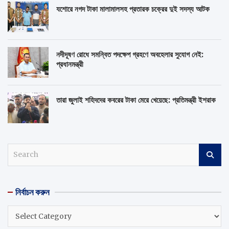
যশোরে নগদ টাকা মালামালসহ প্রতারক চক্রের দুই সদস্য আটক
নদীদূষণ রোধে সমন্বিত পদক্ষেপ গ্রহণে অবহেলার সুযোগ নেই:
প্রধানমন্ত্রী
তারা জুলাই শহিদদের কবরের টাকা মেরে খেয়েছে: প্রতিমন্ত্রী ইশরাক
S
e
a
r
নির্বাচন করুন
c
h
নির্বাচন
করুন