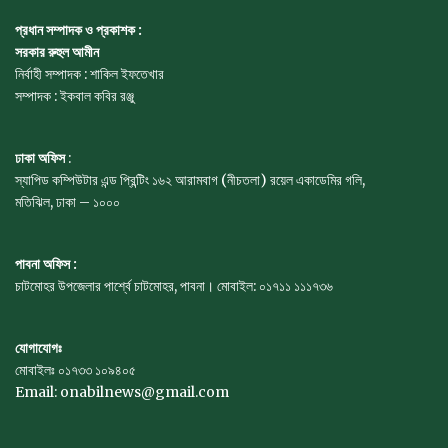
প্রধান সম্পাদক ও প্রকাশক :
সরকার রুহুল আমীন
নির্বাহী সম্পাদক : শাকিল ইফতেখার
সম্পাদক : ইকবাল কবির রঞ্জু
ঢাকা অফিস
:
স্যাপিড কম্পিউটার এন্ড প্রিন্টিং ১৬২ আরামবাগ (নীচতলা) রয়েল একাডেমির গলি,
মতিঝিল, ঢাকা – ১০০০
পাবনা অফিস :
চাটমোহর উপজেলার পার্শ্বে চাটমোহর, পাবনা। মোবাইল: ০১৭১১ ১১১৭৩৬
যোগাযোগঃ
মোবাইলঃ ০১৭৩৩ ১০৯৪০৫
Email: onabilnews@gmail.com