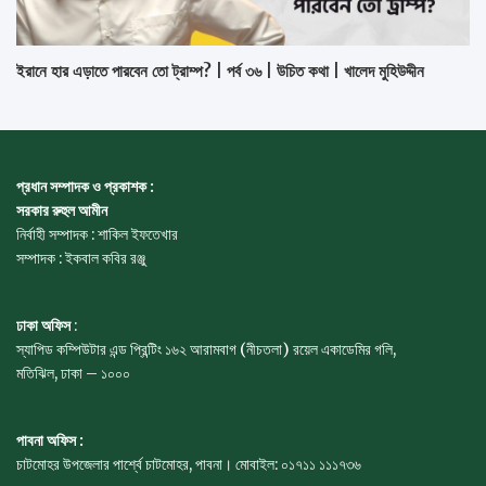
ইরানে হার এড়াতে পারবেন তো ট্রাম্প? | পর্ব ৩৬ | উচিত কথা | খালেদ মুহিউদ্দীন
প্রধান সম্পাদক ও প্রকাশক :
সরকার রুহুল আমীন
নির্বাহী সম্পাদক : শাকিল ইফতেখার
সম্পাদক : ইকবাল কবির রঞ্জু
ঢাকা অফিস
:
স্যাপিড কম্পিউটার এন্ড প্রিন্টিং ১৬২ আরামবাগ (নীচতলা) রয়েল একাডেমির গলি,
মতিঝিল, ঢাকা – ১০০০
পাবনা অফিস :
চাটমোহর উপজেলার পার্শ্বে চাটমোহর, পাবনা। মোবাইল: ০১৭১১ ১১১৭৩৬