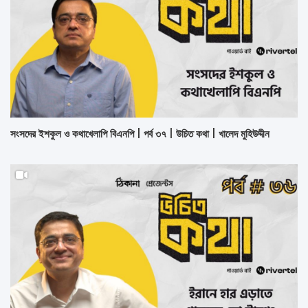
সংসদের ইশকুল ও কথাখেলাপি বিএনপি | পর্ব ৩৭ | উচিত কথা | খালেদ মুহিউদ্দীন