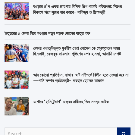
বগুড়ায় ৪’শ একর জায়গায় বিসিক শিল্প পার্কের পরিকল্পনা: শিল্পের
বিকাশে ঋণে সুদের হার কমবে- বাণিজ্য ও শিল্পমন্ত্রী
উত্তরের ৫ জেলা নিয়ে বগুড়ায় নতুন সড়ক জোনের যাত্রা শুরু
বেড়ায় ওয়ারেন্টভুক্ত যুবলীগ নেতা সোহেল কে গ্রেপ্তারের সময়
ছিনতাই, ফেসবুক সায়লাব: পুলিশের ওপর হামলা, আসামি চম্পট
আর কোনো প্রতিষ্ঠান, বাজার-ঘাট নদীগর্ভে বিলীন হতে দেওয়া হবে না
—পানি সম্পদ প্রতিমন্ত্রী- ফরহাদ হোসেন আজাদ
যশোরে ‘হানি ট্র্যাপ’ চক্রের নারীসহ তিন সদস্য আটক
S