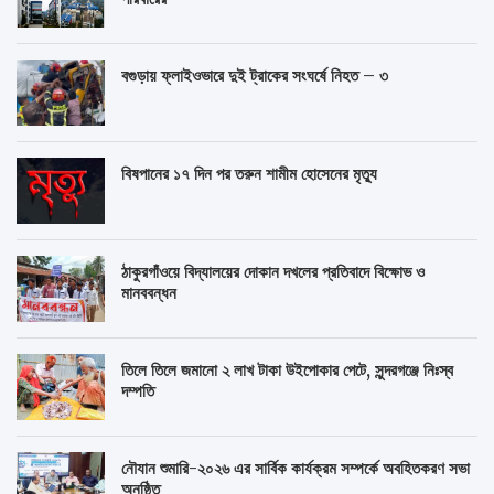
বগুড়ায় ফ্লাইওভারে দুই ট্রাকের সংঘর্ষে নিহত – ৩
বিষপানের ১৭ দিন পর তরুন শামীম হোসেনের মৃত্যু
ঠাকুরগাঁওয়ে বিদ্যালয়ের দোকান দখলের প্রতিবাদে বিক্ষোভ ও
মানববন্ধন
তিলে তিলে জমানো ২ লাখ টাকা উইপোকার পেটে, সুন্দরগঞ্জে নিঃস্ব
দম্পতি
নৌযান শুমারি-২০২৬ এর সার্বিক কার্যক্রম সম্পর্কে অবহিতকরণ সভা
অনুষ্ঠিত