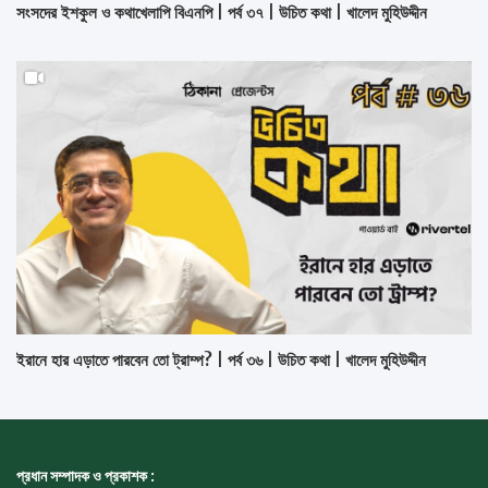
সংসদের ইশকুল ও কথাখেলাপি বিএনপি | পর্ব ৩৭ | উচিত কথা | খালেদ মুহিউদ্দীন
ইরানে হার এড়াতে পারবেন তো ট্রাম্প? | পর্ব ৩৬ | উচিত কথা | খালেদ মুহিউদ্দীন
প্রধান সম্পাদক ও প্রকাশক :