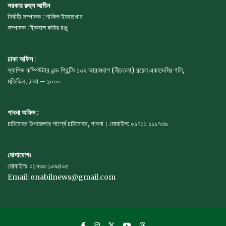
সরকার রুহুল আমীন
নির্বাহী সম্পাদক : শাকিল ইফতেখার
সম্পাদক : ইকবাল কবির রঞ্জু
ঢাকা অফিস
:
স্যাপিড কম্পিউটার এন্ড প্রিন্টিং ১৬২ আরামবাগ (নীচতলা) রয়েল একাডেমির গলি,
মতিঝিল, ঢাকা – ১০০০
পাবনা অফিস :
চাটমোহর উপজেলার পার্শ্বে চাটমোহর, পাবনা। মোবাইল: ০১৭১১ ১১১৭৩৬
যোগাযোগঃ
মোবাইলঃ ০১৭৩৩ ১০৯৪০৫
Email: onabilnews@gmail.com