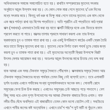
অভিভাবককে সমাজে সমালোচিত হতে হয়। রাখাইন সম্প্রদায়ের মৃতদেহ সৎকার
অনুষ্ঠানে আনন্দ উল্লাস করা হয়। যে কোন লোক মারা গেলে মৃতদেহ দু’এক দিনের
মধ্যে সৎকার করে। কিন্তু ধর্ম গুরু বা ভিক্ষু মারা গেলে তাদের মৃতদেহ এক মাস থেকে
এক বছর পর্যন্ত রাখা হয় বিশেষ পদ্ধতিতে। অতি প্রাচীন এই পদ্ধতিতে কাঠ দ্বারা
বাক্স (সবাধার) এমনভাবে তৈরি করা হয় যাতে বাক্সটি নিছিদ্র থকে এবং ভিতরে বাতাস
প্রবেশ করতে না পারে। বাক্সের তালায় প্রথমে সাধারণ কয়লা এবং তার উপরে
ক্রমান্বয়ে চুন ও তামাক পাতা রাখা হয়। এর একটু উপরিভাগে কাঠের একটি ফ্রেম তৈরি
করে তাতে ভিক্ষুর মৃতদেহ রাখা হয়। মৃতদেহ থেকে নির্গত তরল পদার্থ চুষে নেয়ার জন্য
কয়লা চুন ও তামাক পাতা রাখা হয়। এই মৃতদেহের অন্তেষ্টি ক্রিয়া উপলক্ষে বিরাট
উৎসব মেলার আয়োজন করা হয়। অতঃপর আনন্দ উৎসবের মাঝে চিতায় দেহ ভষ্ম করা
হয়।
যাক আমরা এক সময় টেকনাফ সমুদ্র সৈকতে পৌঁছলাম। কক্সবাজার সমৃদ্র সৈকত আর
টেকনাফ সমৃদ্র সৈকতের মধ্যে পার্থক্য তেমন কিছু নেই বল্লেই চলে। তবে এলাকাটি
দুর্গম হওয়ায় এখানে পর্যটকের সংখ্যা তুলসার্মলকভাবে অনেক কম। সোনালী রোদে
সমৃদ্রের ফেনা চিক চিক করছে। এখানেও সমৃদ্রের ঢেউ আছড়ে পড়ে পদতলে। বেশ
কিছু সময় ধরে এমন দৃশ্য উপভোগের পর আমরা টেকনাফ বাজারে ফিরে এলাম। নাফ
নদীর তীর ঘেঁষে অবস্থিত এই বাজারটিতে তেমন কোন ভলো হোটেল নেই। সবটেচয়ে
এখানে পানীয় জলের কষ্ট অত্যাধিক। এখানে চার’শ পাচ’শ ফুট মাটি না খুঁড়লে কোন