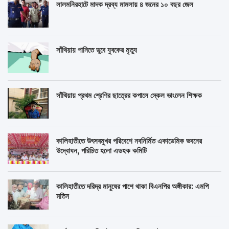
লালমনিরহাটে মাদক দ্রব্য মামলায় ৪ জনের ১০ বছর জেল
সাঁথিয়ায় পানিতে ডুবে যুবকের মৃত্যু
সাঁথিয়ায় প্রথম শ্রেণির ছাত্রের কপালে স্কেল ভাংলেন শিক্ষক
কালিহাতীতে উৎসবমুখর পরিবেশে নবনির্মিত একাডেমিক ভবনের
উদ্বোধন, পরিচিত হলো এডহক কমিটি
কালিহাতীতে দরিদ্র মানুষের পাশে থাকা বিএনপির অঙ্গীকার: এমপি
মতিন