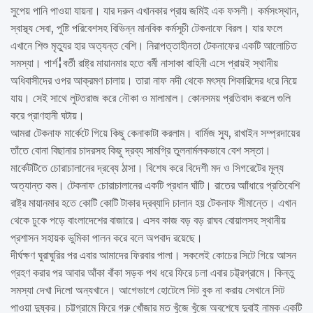
সুপেয় পানি পাওয়া যায়না। যার দরুন এখানকার প্রায় জমিই এক ফসলী। কর্মসংস্থান,
স্বাস্থ্য সেবা, পুষ্টি পরিবেশসহ বিভিন্ন মানবিক কর্মসূচী টেকনাফে বিরল। যার ফলে
এখানে শিশু মৃত্যুর হার অত্যন্ত বেশি। নিরাপত্তাহীনতা টেকনাফের একটি আলোচিত
সমস্যা। পার্শ¦বর্তী রাষ্ট্র মায়ানমার হতে বর্মী নাসাকা বাহিনী এসে প্রায়ই স্থানীয়
অধিবাসীদের ওপর আক্রমণ চালায়। তারা নাফ নদী থেকে মৎস্য শিকারিদের ধরে নিয়ে
যায়। সেই সাথে লুটতরাজ করে নৌকা ও মালামাল। কোনসময় প্রতিবাদ করলে গুলি
করে প্রাণহানী ঘটায়।
আমরা টেকনাফ মার্কেটে গিয়ে কিছু কেনাকাটা করলাম। বার্মিজ স্যু, রাখাইন সম্প্রদায়ের
তাঁতে বোনা বিছানার চাদরসহ কিছু দ্রব্য সামগ্রি তুলনার্মলকভাবে বেশ সস্তা।
মার্কেটটিতে চোরাচালানের দ্রব্যে ঠাসা। বিশেষ করে বিদেশী মদ ও সিগরেটের মূল্য
অত্যান্ত কম। টেকনাফ চোরাচালানের একটি প্রধান ঘাঁটি। রাতের আাঁধারে প্রতিবেশি
রাষ্ট্র মায়ানমার হতে কোটি কোটি টাকার দ্রব্যাদি চালান হয় টেকনাফ সীমান্তে। এখান
থেকে ঢুকে পড়ে বাংলাদেশের বাজারে। এসব কাজ বড় বড় রাঘব বোয়ালসহ স্থানীয়
প্রশাসন সহায়ক ভুমিকা পালন করে বলে অপবাদ রয়েছে।
দীর্ঘক্ষণ ঘুরাঘুরির পর এবার আমাদের ফিরবার পালা। সকলেই কোচের সিটে গিয়ে আসন
গ্রহণ করার পর আবার আঁকা বাঁকা সড়ক পথ ধরে ফিরে চলা এবার চট্ট্রগ্রামে। কিন্তু
সমস্যা দেখা দিলো অন্যখানে। আগেভাগে হোটেলে সিট বুক না করায় সেখানে সিট
পাওয়া দুষ্কর। চট্টগ্রামে ফিরে গরু খোঁজার মত খুঁজে খুঁজে অবশেষে দুবাই নামক একটি