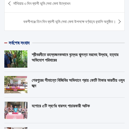
সাঁথিয়ায় ৩ দিন ব্যাপী ভূমি সেবা মেলা উদ্বোধন
navigation
বকশীগঞ্জে তিন দিন ব্যাপী ভূমি সেবা মেলা উপলক্ষে বর্ণ্যাঢ্য র‌্যালি অনুষ্ঠিত।
সর্বশেষ সংবাদ
শ্রীবরদীতে রহস্যজনকভাবে বৃদ্ধের ঝুলন্ত মরদেহ উদ্ধার, হত্যার
অভিযোগ পরিবারের
শেরপুরের সীমান্তে বিজিবির অভিযানে প্রায় কোটি টাকার ভারতীয় ওষুধ
জব্দ
যশোরে ৫টি স্বর্ণের বারসহ পাচারকারী আটক