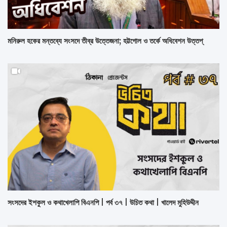
মনিরুল হকের মন্তব্যে সংসদে তীব্র উত্তেজনা; হট্টগোল ও তর্কে অধিবেশন উত্তপ্
সংসদের ইশকুল ও কথাখেলাপি বিএনপি | পর্ব ৩৭ | উচিত কথা | খালেদ মুহিউদ্দীন