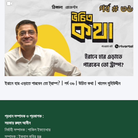
ইরানে হার এড়াতে পারবেন তো ট্রাম্প? | পর্ব ৩৬ | উচিত কথা | খালেদ মুহিউদ্দীন
প্রধান সম্পাদক ও প্রকাশক :
সরকার রুহুল আমীন
নির্বাহী সম্পাদক : শাকিল ইফতেখার
সম্পাদক : ইকবাল কবির রঞ্জু