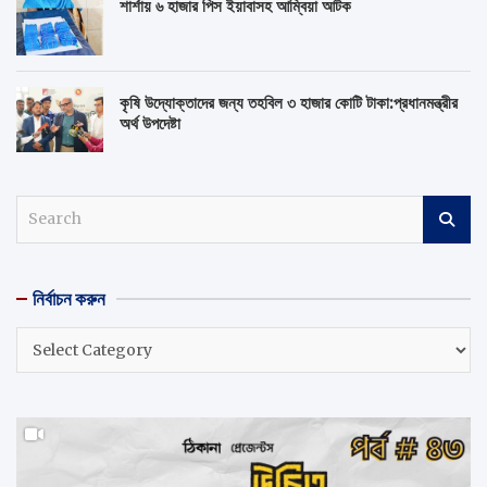
শার্শায় ৬ হাজার পিস ইয়াবাসহ আম্বিয়া আটক
কৃষি উদ্যোক্তাদের জন্য তহবিল ৩ হাজার কোটি টাকা:প্রধানমন্ত্রীর
অর্থ উপদেষ্টা
S
e
a
r
নির্বাচন করুন
c
h
নির্বাচন
করুন