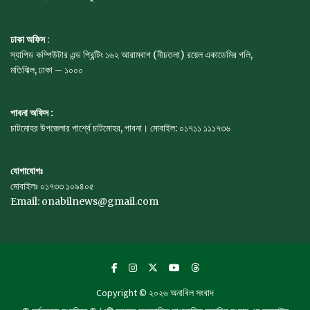
ঢাকা অফিস
:
স্যাপিড কম্পিউটার এন্ড প্রিন্টিং ১৬২ আরামবাগ (নীচতলা) রয়েল একাডেমির গলি,
মতিঝিল, ঢাকা – ১০০০
পাবনা অফিস :
চাটমোহর উপজেলার পার্শ্বে চাটমোহর, পাবনা। মোবাইল: ০১৭১১ ১১১৭৩৬
যোগাযোগঃ
মোবাইলঃ ০১৭৩৩ ১০৯৪০৫
Email: onabilnews@gmail.com
Copyright © ২০২৬
অনাবিল সংবাদ