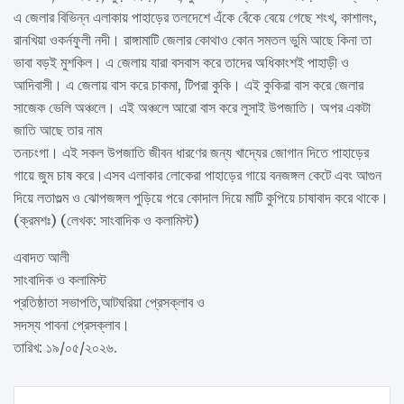
এ জেলার বিভিন্ন এলাকায় পাহাড়ের তলদেশে এঁকে বেঁকে বেয়ে গেছে শংখ, কাশালং,
রানখিয়া ওকর্নফুলী নদী। রাঙ্গামাটি জেলার কোথাও কোন সমতল ভুমি আছে কিনা তা
ভাবা বড়ই মুশকিল। এ জেলায় যারা বসবাস করে তাদের অধিকাংশই পাহাড়ী ও
আদিবাসী। এ জেলায় বাস করে চাকমা, টিপরা কুকি। এই কুকিরা বাস করে জেলার
সাজেক ভেলি অঞ্চলে। এই অঞ্চলে আরো বাস করে লুসাই উপজাতি। অপর একটা
জাতি আছে তার নাম
তনচংগা। এই সকল উপজাতি জীবন ধারণের জন্য খাদ্যের জোগান দিতে পাহাড়ের
গায়ে জুম চাষ করে।এসব এলাকার লোকেরা পাহাড়ের গায়ে বনজঙ্গল কেটে এবং আগুন
দিয়ে লতাগুল্ম ও ঝোপজঙ্গল পুড়িয়ে পরে কোদাল দিয়ে মাটি কুপিয়ে চাষাবাদ করে থাকে।
(ক্রমশঃ) (লেখক: সাংবাদিক ও কলামিস্ট)
এবাদত আলী
সাংবাদিক ও কলামিস্ট
প্রতিষ্ঠাতা সভাপতি,আটঘরিয়া প্রেসক্লাব ও
সদস্য পাবনা প্রেসক্লাব।
তারিখ: ১৯/০৫/২০২৬.
Post