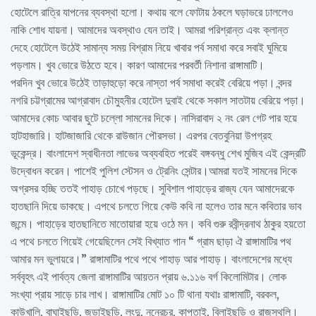
হোটেলে রাত্রি যাপনের ব্যবস্থা হলো। কথায় বলে ফোটায় ঠকলে ঘড়াভরে ঢাললেও
নাকি শোধ যায়না। আমাদের অবস্থাও যেন তাই। আমরা পরিশ্রান্ত এবং ক্লান্ত
দেহে হোটেলে উঠেই সামান্য সময় বিশ্রাম নিয়ে খাবার পর্ব সমাধা করে সবাই ঘুমিয়ে
পড়লাম। খুব ভোরে উঠতে হবে। কারণ আমাদের পরবর্তী নিশানা রাঙ্গামাটি।
পরদিন খুব ভোরে উঠেই তাড়াহুড়ো করে নাস্তা পর্ব সমাধা করেই বেরিয়ে পড়া। বন্দর
নগরি চট্টগ্রামের আগ্রাবাদ চৌমুহনীর হোটেল দুবাই থেকে সকাল সাতটায় বেরিয়ে পড়া।
আমাদের কোচ আবার ছুটে চল্লো সামনের দিকে। নাসিরাবাদ ২ নং রেল গেট পার হয়ে
হাটহাজারি। হাটজাজারি থেকে রাউজান পৌরসভা। এরপর বেতবুনিয়া উপগ্রহ
ভূকেন্দ্র। বাংলাদেশ স্বাধীনতা লাভের অব্যবহিত পরেই বঙ্গবন্ধু শেখ মুজিব এই কেন্দ্রটি
উদ্বোধন করেন। পাশেই পুলিশ স্টেসন ও ট্রেনিং সেন্টার।আমরা যতই সামনের দিকে
অগ্রসর হচ্ছি ততই পাহাড় চোখে পড়ছে। সুবিশাল পাহাড়ের রাজ্য যেন আমাদেরকে
হাতছানি দিয়ে ডাকছে। এপথে চলতে গিয়ে কেউ কবি না হলেও তার মনে কবিতার ভাব
জন্মে। পাহাড়ের হাতছানিতে মাতোয়ারা হয়ে ওঠে মন। কবি গুরু রবীন্দ্রনাথ ঠাকুর হয়তো
এ পথে চলতে গিয়েই গেয়েছিলেন সেই বিখ্যাত গান “ গ্রাম ছাড়া ঐ রাঙ্গামাটির পথ
আমার মন ভুলায়রে।” রাঙ্গামাটির পথে পথে পাহাড় আর পাহাড়। বাংলাদেশের মধ্যে
সর্ববৃহৎ এই পার্বত্য জেলা রাঙ্গামাটির আয়তন প্রায় ৬.১১৬ বর্গ কিলোমিটার। লোক
সংখ্যা প্রায় সাড়ে চার লাখ। রাঙ্গামাটির মোট ১০ টি থানা যথাঃ রাঙ্গামাটি, বরকল,
কাউখালি, বাঘাইছড়ি, জুড়াইছড়ি, লংদু, নুনেরচর, কাপ্তাই, বিলাইছড়ি ও রাজস্থলি।