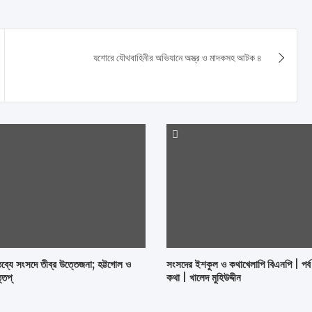
যশোরে যৌথবাহিনীর অভিযানে অস্ত্র ও মাদকসহ আটক ৪
ব্যে সংসদে তীব্র উত্তেজনা; হট্টগোল ও
সংসদের ইশকুল ও কথাখেলাপি বিএনপি | পর্
্তপ্
কথা | খালেদ মুহিউদ্দীন