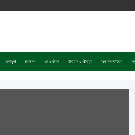
খেলাধুলা
বিনোদন
ধর্ম ও জীবন
ইতিহাস ও ঐতিহ্য
অনাবিল সাহিত্য
অন