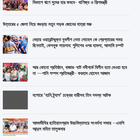
বিকাশে ঋণে সুদের হার কমবে- বাণিজ্য ও শিল্পমন্ত্রী
উত্তরের ৫ জেলা নিয়ে বগুড়ায় নতুন সড়ক জোনের যাত্রা শুরু
বেড়ায় ওয়ারেন্টভুক্ত যুবলীগ নেতা সোহেল কে গ্রেপ্তারের সময়
ছিনতাই, ফেসবুক সায়লাব: পুলিশের ওপর হামলা, আসামি চম্পট
আর কোনো প্রতিষ্ঠান, বাজার-ঘাট নদীগর্ভে বিলীন হতে দেওয়া হবে
না —পানি সম্পদ প্রতিমন্ত্রী- ফরহাদ হোসেন আজাদ
যশোরে ‘হানি ট্র্যাপ’ চক্রের নারীসহ তিন সদস্য আটক
আদমদীঘির ছাতিয়ানগ্রাম উচ্চবিদ্যালয়ে সংবর্ধনা সভায় –এমপি
আব্দুল মহিত তালুকদার