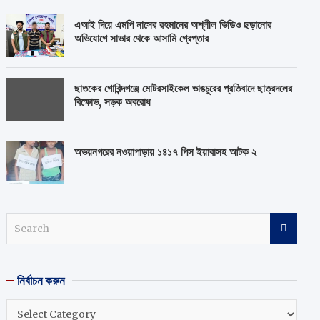
এআই দিয়ে এমপি নাসের রহমানের অশ্লীল ভিডিও ছড়ানোর
অভিযোগে সাভার থেকে আসামি গ্রেপ্তার
ছাতকের গোবিন্দগঞ্জে মোটরসাইকেল ভাঙচুরের প্রতিবাদে ছাত্রদলের
বিক্ষোভ, সড়ক অবরোধ
অভয়নগরের নওয়াপাড়ায় ১৪১৭ পিস ইয়াবাসহ আটক ২
S
e
a
r
নির্বাচন করুন
c
h
নির্বাচন