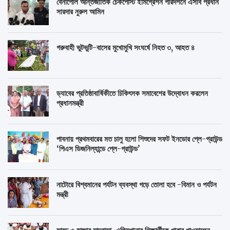
বেনাপোল আন্তর্জাতিক চেকপোস্ট ইমিগ্রেশন পরিদর্শনে এসবি প্রধান
সারদার নুরুল আমিন
গরুবাহী ভুটভুটি-বাসের মুখোমুখি সংঘর্ষে নিহত ৩, আহত ৪
ড্যাবের প্রতিষ্ঠাবার্ষিকীতে চিকিৎসক সমাবেশের উদ্বোধন করলেন
প্রধানমন্ত্রী
পাবনায় প্রথমবারের মত চালু হলো শিশুদের সফট ইনডোর প্লে-গ্রাউন্ড
‘পিএস ডিজনিল্যান্ডে প্লে-গ্রাউন্ড’
নাটোরে বিশ্বমানের পর্যটন ব্যবস্থা গড়ে তোলা হবে -বিমান ও পর্যটন
মন্ত্রী