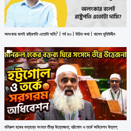
অলংকার বলেই রাষ্ট্রপতি এতোটা দামি? | পর্ব ৪৩ | উচিত কথা | খালেদ মুহিউদ্দীন
মনিরুল হকের মন্তব্যে সংসদে তীব্র উত্তেজনা; হট্টগোল ও তর্কে অধিবেশন উত্তপ্