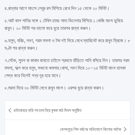
৪.রান্নার আগে মাংসে লেবুর রস মিশিয়ে রেখে দিন ১৫ থেকে ২০ মিনিট।
৫.আট কাপ পানির সঙ্গে ২ টেবিল চামচ সাদা ভিনেগার মিশিয়ে ১ কেজি মাংস ডুবিয়ে
রাখুন। ২০ মিনিট পর ভালো করে ধুয়ে তারপর রান্না করুন।
৬.হলুদ, মরিচ, লবণ, গরম মসলা ও টক দই দিয়ে মেখে ম্যারিনেট করে রাখুন ফ্রিজে। ৮
ঘণ্টা পর রান্না করুন।
৭.স্টেক, স্যুপ বা কাবাব বানাতে চাইলে প্রথমে হাঁড়িতে পানি বসিয়ে দিন। তারপর গরম
মসলা, অল্প করে হলুদ, শুকনো কমলার খোসা, লবণ দিয়ে ১০–১৫ মিনিট মাংস হালকা
সেদ্ধ করে নিলেই গন্ধ দূর হয়ে যাবে।
৮.ময়দা দিয়ে ৩০ মিনিট মেখে রাখুন মাংস। এরপর ধুয়ে রান্না করুন।
Post
চাটমোহরে বারি গম চাষ নিয়ে কৃষক মাঠ দিবস অনুষ্ঠিত
navigation
কেশবপুরে শিশু ধর্ষণের অভিযোগে কিশোর আটক