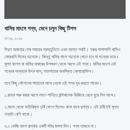
খাসির মাংসে গন্ধ, মেনে চলুন কিছু টিপস
মে ২৬, ২০২৬
ঈদুল আজহার শেষ সময়ের প্রস্তুতিতে এখন ব্যস্ত সবাই। গরুর পাশাপাশি খাসিও
কোরবানি দিবেন অনেকে। কিন্তু খাসির মাংস অনেকে খেতে চান না গন্ধের ভয়ে।
মূলত ছাগল বা খাসির খাবারের উপকরণ থেকে আসে এই গন্ধ। খাসির মাংসে এই
গন্ধের অন্যতম উৎস ঘাস, লতাপাতায় অবস্থিত ক্লোরোফিল।
তবে কিছু কৌশলের সাহায্যে মাংস থেকে এই গন্ধ দূর করতে পারেন।
১.রান্না শুরু করার আগে লবণ-পানিতে ঘন্টাখানেক ভিজিয়ে রেখে ধুয়ে নিন মাংস।
২.মাংস থেকে অতিরিক্ত চর্বি ফেলে দিলেও কমে যাবে দুর্গন্ধ। এই চর্বিতেই মূলত
গন্ধটা বেশি থাকে।
৩.১ কেজি মাংস রান্নায় একটি স্টার মসলা দিন। গন্ধ থাকবে না।