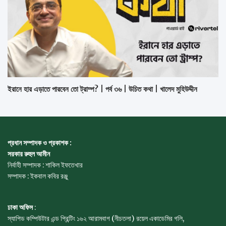
ইরানে হার এড়াতে পারবেন তো ট্রাম্প? | পর্ব ৩৬ | উচিত কথা | খালেদ মুহিউদ্দীন
প্রধান সম্পাদক ও প্রকাশক :
সরকার রুহুল আমীন
নির্বাহী সম্পাদক : শাকিল ইফতেখার
সম্পাদক : ইকবাল কবির রঞ্জু
ঢাকা অফিস
:
স্যাপিড কম্পিউটার এন্ড প্রিন্টিং ১৬২ আরামবাগ (নীচতলা) রয়েল একাডেমির গলি,