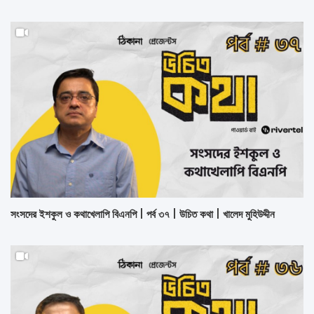
সংসদের ইশকুল ও কথাখেলাপি বিএনপি | পর্ব ৩৭ | উচিত কথা | খালেদ মুহিউদ্দীন