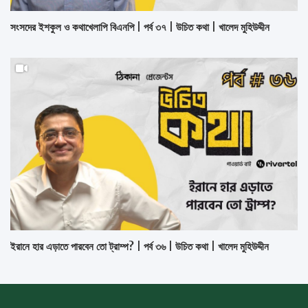
সংসদের ইশকুল ও কথাখেলাপি বিএনপি | পর্ব ৩৭ | উচিত কথা | খালেদ মুহিউদ্দীন
ইরানে হার এড়াতে পারবেন তো ট্রাম্প? | পর্ব ৩৬ | উচিত কথা | খালেদ মুহিউদ্দীন