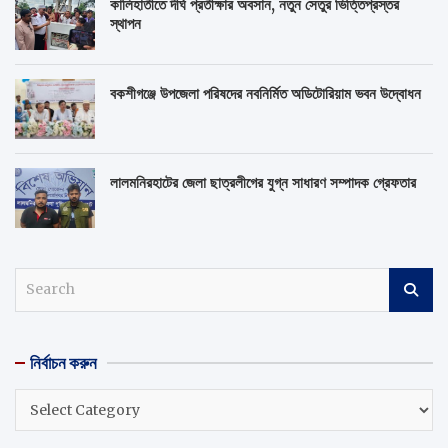
কালিহাতীতে দীর্ঘ প্রতীক্ষার অবসান, নতুন সেতুর ভিত্তিপ্রস্তর
স্থাপন
বকশীগঞ্জে উপজেলা পরিষদের নবনির্মিত অডিটোরিয়াম ভবন উদ্বোধন
লালমনিরহাটের জেলা ছাত্রলীগের যুগ্ন সাধারণ সম্পাদক গ্রেফতার
S
e
a
r
নির্বাচন করুন
c
h
নির্বাচন
করুন