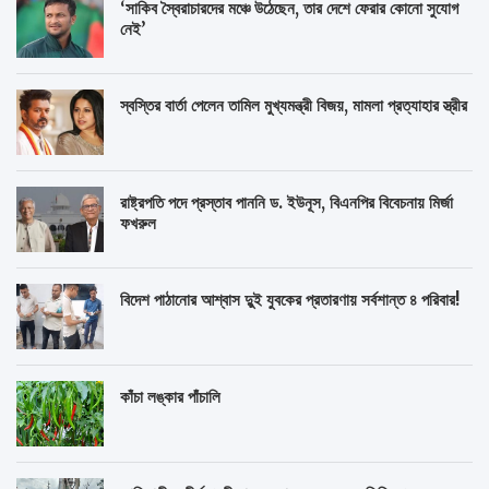
‘সাকিব স্বৈরাচারদের মঞ্চে উঠেছেন, তার দেশে ফেরার কোনো সুযোগ
নেই’
স্বস্তির বার্তা পেলেন তামিল মুখ্যমন্ত্রী বিজয়, মামলা প্রত্যাহার স্ত্রীর
রাষ্ট্রপতি পদে প্রস্তাব পাননি ড. ইউনূস, বিএনপির বিবেচনায় মির্জা
ফখরুল
বিদেশ পাঠানোর আশ্বাস দুুই যুবকের প্রতারণায় সর্বশান্ত ৪ পরিবার!
কাঁচা লঙ্কার পাঁচালি