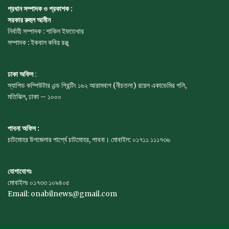
প্রধান সম্পাদক ও প্রকাশক :
সরকার রুহুল আমীন
নির্বাহী সম্পাদক : শাকিল ইফতেখার
সম্পাদক : ইকবাল কবির রঞ্জু
ঢাকা অফিস
:
স্যাপিড কম্পিউটার এন্ড প্রিন্টিং ১৬২ আরামবাগ (নীচতলা) রয়েল একাডেমির গলি,
মতিঝিল, ঢাকা – ১০০০
পাবনা অফিস :
চাটমোহর উপজেলার পার্শ্বে চাটমোহর, পাবনা। মোবাইল: ০১৭১১ ১১১৭৩৬
যোগাযোগঃ
মোবাইলঃ ০১৭৩৩ ১০৯৪০৫
Email: onabilnews@gmail.com