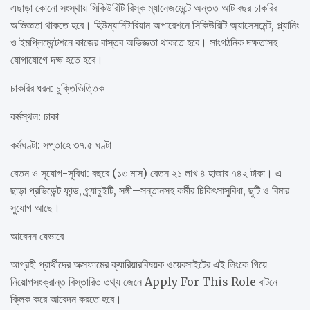
এছাড়া কোনো সংস্থায় সিকিউরিটি রিস্ক ম্যানেজমেন্টে অন্তত আট বছর চাকরির
অভিজ্ঞতা থাকতে হবে। হিউম্যানিটারিয়ান অপারেশনে সিকিউরিটি অ্যাসেসমেন্ট, প্ল্যানিং
ও ইমপ্লিমেন্টেশনে কাজের বাস্তব অভিজ্ঞতা থাকতে হবে। সাংগঠনিক দক্ষতাসহ
যোগাযোগে দক্ষ হতে হবে।
চাকরির ধরন: চুক্তিভিত্তিক
কর্মস্থল: ঢাকা
কর্মঘণ্টা: সপ্তাহে ৩৭.৫ ঘণ্টা
বেতন ও সুযোগ-সুবিধা: বছরে (১৩ মাস) বেতন ২১ লাখ ৪ হাজার ৭৪২ টাকা। এ
ছাড়া প্রভিডেন্ট ফান্ড, গ্র্যাচুইটি, সঙ্গী–সন্তানসহ কর্মীর চিকিৎসাসুবিধা, ছুটি ও বিমার
সুযোগ আছে।
আবেদন যেভাবে
আগ্রহী প্রার্থীদের অক্সফামের ক্যারিয়ারবিষয়ক ওয়েবসাইটের এই লিংকে গিয়ে
নিয়োগসংক্রান্ত বিস্তারিত তথ্য জেনে Apply For This Role বাটনে
ক্লিক করে আবেদন করতে হবে।