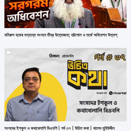
মনিরুল হকের মন্তব্যে সংসদে তীব্র উত্তেজনা; হট্টগোল ও তর্কে অধিবেশন উত্তপ্
সংসদের ইশকুল ও কথাখেলাপি বিএনপি | পর্ব ৩৭ | উচিত কথা | খালেদ মুহিউদ্দীন