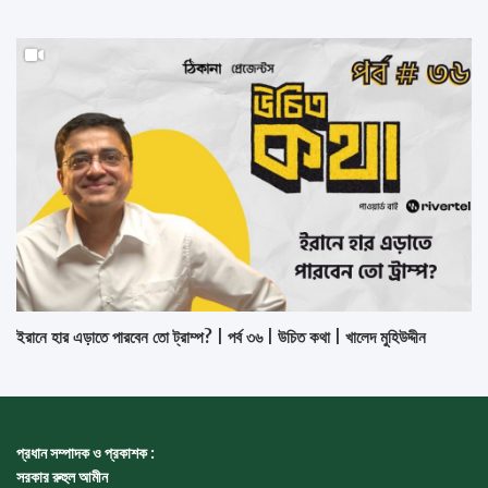
ইরানে হার এড়াতে পারবেন তো ট্রাম্প? | পর্ব ৩৬ | উচিত কথা | খালেদ মুহিউদ্দীন
প্রধান সম্পাদক ও প্রকাশক :
সরকার রুহুল আমীন