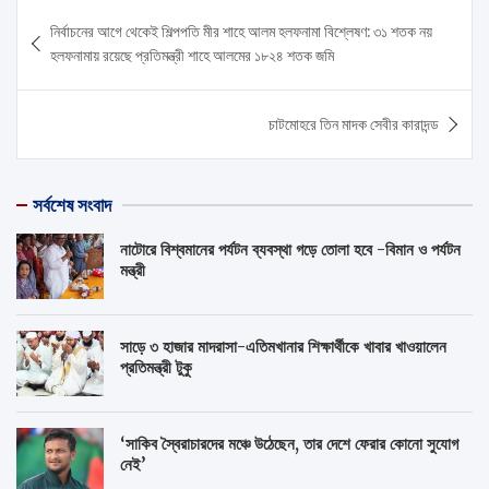
Post
নির্বাচনের আগে থেকেই শিল্পপতি মীর শাহে আলম হলফনামা বিশ্লেষণ: ৩১ শতক নয়
navigation
হলফনামায় রয়েছে প্রতিমন্ত্রী শাহে আলমের ১৮২৪ শতক জমি
চাটমোহরে তিন মাদক সেবীর কারাদন্ড
সর্বশেষ সংবাদ
নাটোরে বিশ্বমানের পর্যটন ব্যবস্থা গড়ে তোলা হবে -বিমান ও পর্যটন
মন্ত্রী
সাড়ে ৩ হাজার মাদরাসা-এতিমখানার শিক্ষার্থীকে খাবার খাওয়ালেন
প্রতিমন্ত্রী টুকু
‘সাকিব স্বৈরাচারদের মঞ্চে উঠেছেন, তার দেশে ফেরার কোনো সুযোগ
নেই’