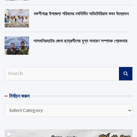
বকশীগঞ্জে উপজেলা পরিষদের নবনির্মিত অডিটোরিয়াম ভবন উদ্বোধন
লালমনিরহাটের জেলা ছাত্রলীগের যুগ্ন সাধারণ সম্পাদক গ্রেফতার
S
e
a
r
নির্বাচন করুন
c
h
নির্বাচন
করুন