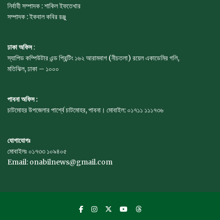
নির্বাহী সম্পাদক : শাকিল ইফতেখার
সম্পাদক : ইকবাল কবির রঞ্জু
ঢাকা অফিস
:
স্যাপিড কম্পিউটার এন্ড প্রিন্টিং ১৬২ আরামবাগ (নীচতলা) রয়েল একাডেমির গলি,
মতিঝিল, ঢাকা – ১০০০
পাবনা অফিস :
চাটমোহর উপজেলার পার্শ্বে চাটমোহর, পাবনা। মোবাইল: ০১৭১১ ১১১৭৩৬
যোগাযোগঃ
মোবাইলঃ ০১৭৩৩ ১০৯৪০৫
Email: onabilnews@gmail.com