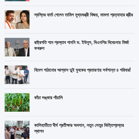
স্বস্তির বার্তা পেলেন তামিল মুখ্যমন্ত্রী বিজয়, মামলা প্রত্যাহার স্ত্রীর
রাষ্ট্রপতি পদে প্রস্তাব পাননি ড. ইউনূস, বিএনপির বিবেচনায় মির্জা
ফখরুল
বিদেশ পাঠানোর আশ্বাস দুুই যুবকের প্রতারণায় সর্বশান্ত ৪ পরিবার!
কাঁচা লঙ্কার পাঁচালি
কালিহাতীতে দীর্ঘ প্রতীক্ষার অবসান, নতুন সেতুর ভিত্তিপ্রস্তর
স্থাপন