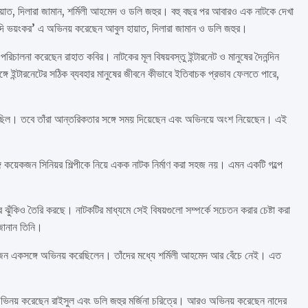
য়াত, দিলারা জামান, শর্মিলী আহমেদ ও ডলি জহুর। বহু বছর পর আবারও এক নাটকে দেখা
‘দাদি ভয়ংকর’ এ অভিনয় করেছেন আবুল হায়াত, দিলারা জামান ও ডলি জহুর।
রিচালনা করেছেন রাহাত কবির। নাটকের মূল বিষয়বস্তু ইন্টারনেট ও মানুষের দৈনন্দিন
ে ইন্টারনেটের সঠিক ব্যবহার মানুষের জীবনে কীভাবে ইতিবাচক প্রভাব ফেলতে পারে,
ঠিন ছিল। তবে তাঁরা আন্তরিকতার সঙ্গে সময় দিয়েছেন এবং অভিনয়ে অংশ নিয়েছেন। এই
ে কয়েকজন সিনিয়র শিল্পীকে নিয়ে একক নাটক নির্মাণ করা সহজ নয়। এমন একটি গল্পে
 ঝুঁকিও তৈরি করছে। নাটকটির মাধ্যমে সেই বিষয়গুলো সম্পর্কে সচেতন করার চেষ্টা করা
জানান তিনি।
ারজন একসঙ্গে অভিনয় করেছিলেন। তাঁদের মধ্যে শর্মিলী আহমেদ আর বেঁচে নেই। এত
।
অভিনয় করেছেন রাইসুল এবং ডলি জহুর মর্জিনা চরিত্রে। আরও অভিনয় করেছেন নাদের