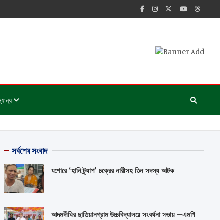
্যান্য
সর্বশেষ সংবাদ
যশোরে ‘হানি ট্র্যাপ’ চক্রের নারীসহ তিন সদস্য আটক
আদমদীঘির ছাতিয়ানগ্রাম উচ্চবিদ্যালয়ে সংবর্ধনা সভায় –এমপি