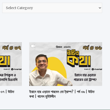
h
নির্বাচন
করুন
ব ৩৭ | উচিত
ইরানে হার এড়াতে পারবেন তো ট্রাম্প? | পর্ব ৩৬ | উচিত
কথা | খালেদ মুহিউদ্দীন