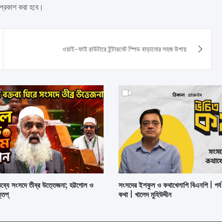
 প্রকাশ করা হবে।
ওয়াই-ফাই রাউটারে ইন্টারনেট স্পিড বাড়ানোর সহজ উপায়
ব্যে সংসদে তীব্র উত্তেজনা; হট্টগোল ও
সংসদের ইশকুল ও কথাখেলাপি বিএনপি | পর্
্তপ্
কথা | খালেদ মুহিউদ্দীন