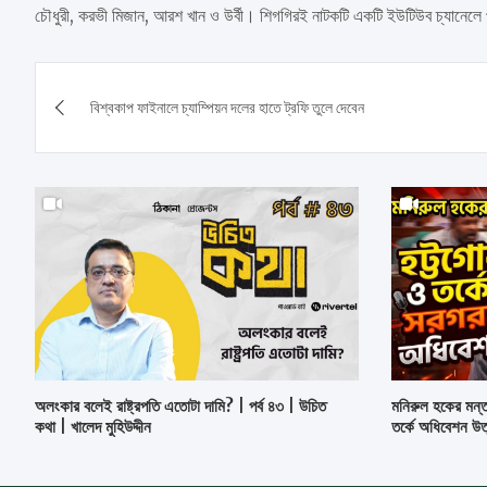
চৌধুরী, করভী মিজান, আরশ খান ও উর্বী। শিগগিরই নাটকটি একটি ইউটিউব চ্যানেলে
Post
বিশ্বকাপ ফাইনালে চ্যাম্পিয়ন দলের হাতে ট্রফি তুলে দেবেন
navigation
অলংকার বলেই রাষ্ট্রপতি এতোটা দামি? | পর্ব ৪৩ | উচিত
মনিরুল হকের মন্ত
কথা | খালেদ মুহিউদ্দীন
তর্কে অধিবেশন উত