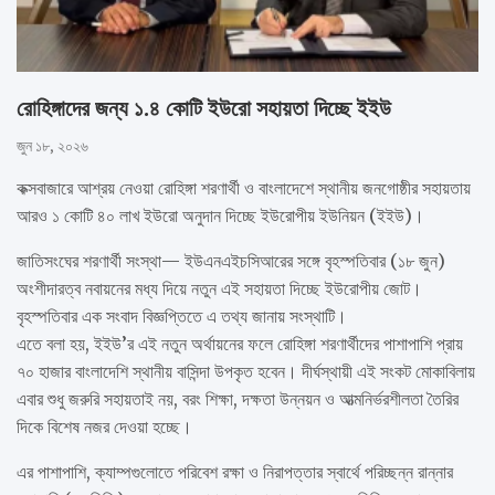
রোহিঙ্গাদের জন্য ১.৪ কোটি ইউরো সহায়তা দিচ্ছে ইইউ
জুন ১৮, ২০২৬
কক্সবাজারে আশ্রয় নেওয়া রোহিঙ্গা শরণার্থী ও বাংলাদেশে স্থানীয় জনগোষ্ঠীর সহায়তায়
আরও ১ কোটি ৪০ লাখ ইউরো অনুদান দিচ্ছে ইউরোপীয় ইউনিয়ন (ইইউ)।
জাতিসংঘের শরণার্থী সংস্থা— ইউএনএইচসিআরের সঙ্গে বৃহস্পতিবার (১৮ জুন)
অংশীদারত্ব নবায়নের মধ্য দিয়ে নতুন এই সহায়তা দিচ্ছে ইউরোপীয় জোট।
বৃহস্পতিবার এক সংবাদ বিজ্ঞপ্তিতে এ তথ্য জানায় সংস্থাটি।
এতে বলা হয়, ইইউ’র এই নতুন অর্থায়নের ফলে রোহিঙ্গা শরণার্থীদের পাশাপাশি প্রায়
৭০ হাজার বাংলাদেশি স্থানীয় বাসিন্দা উপকৃত হবেন। দীর্ঘস্থায়ী এই সংকট মোকাবিলায়
এবার শুধু জরুরি সহায়তাই নয়, বরং শিক্ষা, দক্ষতা উন্নয়ন ও আত্মনির্ভরশীলতা তৈরির
দিকে বিশেষ নজর দেওয়া হচ্ছে।
এর পাশাপাশি, ক্যাম্পগুলোতে পরিবেশ রক্ষা ও নিরাপত্তার স্বার্থে পরিচ্ছন্ন রান্নার