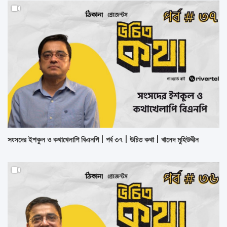
সংসদের ইশকুল ও কথাখেলাপি বিএনপি | পর্ব ৩৭ | উচিত কথা | খালেদ মুহিউদ্দীন