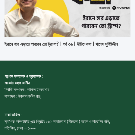
ইরানে হার এড়াতে পারবেন তো ট্রাম্প? | পর্ব ৩৬ | উচিত কথা | খালেদ মুহিউদ্দীন
প্রধান সম্পাদক ও প্রকাশক :
সরকার রুহুল আমীন
নির্বাহী সম্পাদক : শাকিল ইফতেখার
সম্পাদক : ইকবাল কবির রঞ্জু
ঢাকা অফিস
:
স্যাপিড কম্পিউটার এন্ড প্রিন্টিং ১৬২ আরামবাগ (নীচতলা) রয়েল একাডেমির গলি,
মতিঝিল, ঢাকা – ১০০০