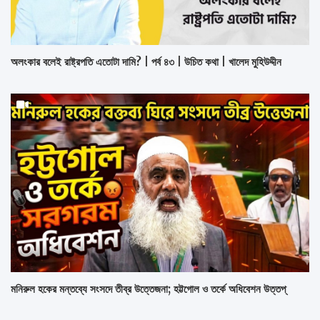
অলংকার বলেই রাষ্ট্রপতি এতোটা দামি? | পর্ব ৪৩ | উচিত কথা | খালেদ মুহিউদ্দীন
মনিরুল হকের মন্তব্যে সংসদে তীব্র উত্তেজনা; হট্টগোল ও তর্কে অধিবেশন উত্তপ্