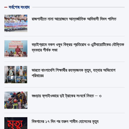
সর্বশেষ সংবাদ
রাজশাহীতে নানা আয়োজনে আন্তর্জাতিক আদিবাসী দিবস পালিত
বড়াইগ্রামে নকল ওষুধ বিক্রয় প্রতিরোধ ও এন্টিবায়োটিকের যৌক্তিক
ব্যবহার শীর্ষক সভা
ভারতে বাংলাদেশি শিক্ষার্থীর রহস্যজনক মৃত্যু, হত্যার অভিযোগ
পরিবারের
বগুড়ায় ফ্লাইওভারে দুই ট্রাকের সংঘর্ষে নিহত – ৩
বিষপানের ১৭ দিন পর তরুন শামীম হোসেনের মৃত্যু