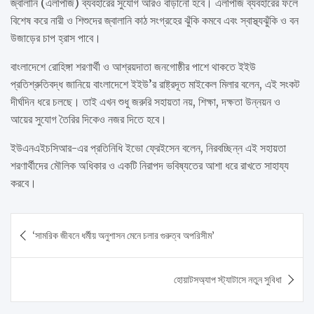
জ্বালানি (এলপিজি) ব্যবহারের সুযোগ আরও বাড়ানো হবে। এলপিজি ব্যবহারের ফলে
বিশেষ করে নারী ও শিশুদের জ্বালানি কাঠ সংগ্রহের ঝুঁকি কমবে এবং স্বাস্থ্যঝুঁকি ও বন
উজাড়ের চাপ হ্রাস পাবে।
বাংলাদেশে রোহিঙ্গা শরণার্থী ও আশ্রয়দাতা জনগোষ্ঠীর পাশে থাকতে ইইউ
প্রতিশ্রুতিবদ্ধ জানিয়ে বাংলাদেশে ইইউ’র রাষ্ট্রদূত মাইকেল মিলার বলেন, এই সংকট
দীর্ঘদিন ধরে চলছে। তাই এখন শুধু জরুরি সহায়তা নয়, শিক্ষা, দক্ষতা উন্নয়ন ও
আয়ের সুযোগ তৈরির দিকেও নজর দিতে হবে।
ইউএনএইচসিআর-এর প্রতিনিধি ইভো ফ্রেইসেন বলেন, নিরবচ্ছিন্ন এই সহায়তা
শরণার্থীদের মৌলিক অধিকার ও একটি নিরাপদ ভবিষ্যতের আশা ধরে রাখতে সাহায্য
করবে।
Post
‘সামরিক জীবনে ধর্মীয় অনুশাসন মেনে চলার গুরুত্ব অপরিসীম’
navigation
হোয়াটসঅ্যাপ স্ট্যাটাসে নতুন সুবিধা