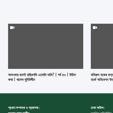
অলংকার বলেই রাষ্ট্রপতি এতোটা দামি? | পর্ব ৪৩ | উচিত
মনিরুল হকের মন্ত
কথা | খালেদ মুহিউদ্দীন
তর্কে অধিবেশন উত
প্রধান সম্পাদক ও প্রকাশক :
ঢাকা অফিস
: