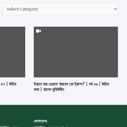
h
নির্বাচন
করুন
ব ৩৭ | উচিত
ইরানে হার এড়াতে পারবেন তো ট্রাম্প? | পর্ব ৩৬ | উচিত
কথা | খালেদ মুহিউদ্দীন
যোগাযোগঃ