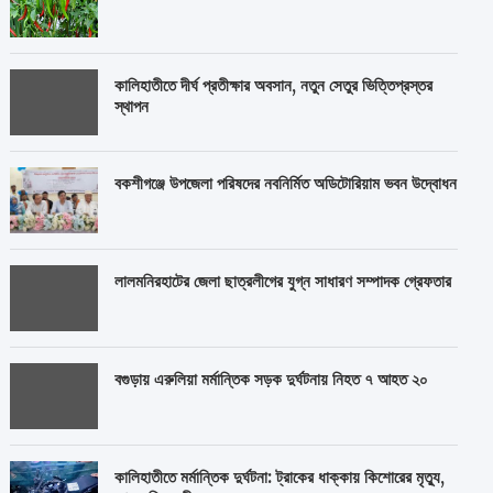
কালিহাতীতে দীর্ঘ প্রতীক্ষার অবসান, নতুন সেতুর ভিত্তিপ্রস্তর
স্থাপন
বকশীগঞ্জে উপজেলা পরিষদের নবনির্মিত অডিটোরিয়াম ভবন উদ্বোধন
লালমনিরহাটের জেলা ছাত্রলীগের যুগ্ন সাধারণ সম্পাদক গ্রেফতার
বগুড়ায় এরুলিয়া মর্মান্তিক সড়ক দুর্ঘটনায় নিহত ৭ আহত ২০
কালিহাতীতে মর্মান্তিক দুর্ঘটনা: ট্রাকের ধাক্কায় কিশোরের মৃত্যু,