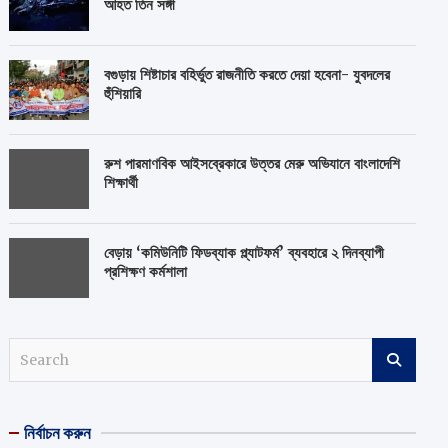
আহত তিন সঙ্গী
বগুড়ায় শিষ্টাচার বহির্ভুত রাজনীতি করতে দেয়া হবেনা- যুবদলের
হুঁশিয়ারি
রুশ পারমাণবিক আইসব্রেকারে উত্তর মেরু অভিযানে বাংলাদেশি
শিক্ষার্থী
বেড়ায় ‘কমিউনিটি ফিডব্যাক প্ল্যাটফর্ম’ ব্যবহারে ২ দিনব্যাপী
প্রশিক্ষণ কর্মশালা
S
e
a
r
নির্বাচন করুন
c