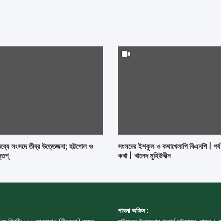
ব্যে সংসদে তীব্র উত্তেজনা; হট্টগোল ও
সংসদের ইশকুল ও কথাখেলাপি বিএনপি | পর্
্তপ্
কথা | খালেদ মুহিউদ্দীন
পাবনা অফিস :