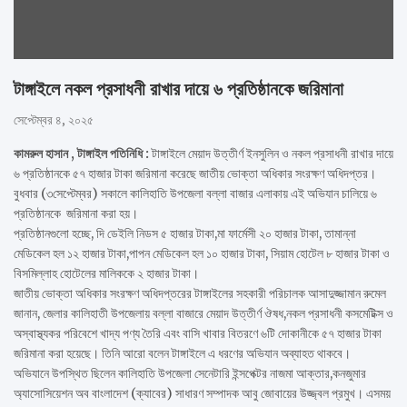
টাঙ্গাইলে নকল প্রসাধনী রাখার দায়ে ৬ প্রতিষ্ঠানকে জরিমানা
সেপ্টেম্বর ৪, ২০২৫
কামরুল হাসান , টাঙ্গাইল পতিনিধি :
টাঙ্গাইলে মেয়াদ উত্তীর্ণ ইনসুলিন ও নকল প্রসাধনী রাখার দায়ে
৬ প্রতিষ্ঠানকে ৫৭ হাজার টাকা জরিমানা করেছে জাতীয় ভোক্তা অধিকার সংরক্ষণ অধিদপ্তর।
বুধবার (৩সেপ্টেম্বর) সকালে কালিহাতি উপজেলা বল্লা বাজার এলাকায় এই অভিযান চালিয়ে ৬
প্রতিষ্ঠানকে জরিমানা করা হয়।
প্রতিষ্ঠানগুলো হচ্ছে, দি ডেইলি নিডস ৫ হাজার টাকা,মা ফার্মেসী ২০ হাজার টাকা, তামান্না
মেডিকেল হল ১২ হাজার টাকা,পাপন মেডিকেল হল ১০ হাজার টাকা, সিয়াম হোটেল ৮ হাজার টাকা ও
বিসমিল্লাহ হোটেলের মালিককে ২ হাজার টাকা।
জাতীয় ভোক্তা অধিকার সংরক্ষণ অধিদপ্তরের টাঙ্গাইলের সহকারী পরিচালক আসাদুজ্জামান রুমেল
জানান, জেলার কালিহাতী উপজেলায় বল্লা বাজারে মেয়াদ উত্তীর্ণ ঔষধ,নকল প্রসাধনী কসমেটিক্স ও
অস্বাস্থ্যকর পরিবেশে খাদ্য পণ্য তৈরি এবং বাসি খাবার বিতরণে ৬টি দোকানীকে ৫৭ হাজার টাকা
জরিমানা করা হয়েছে। তিনি আরো বলেন টাঙ্গাইলে এ ধরণের অভিযান অব্যাহত থাকবে।
অভিযানে উপস্থিত ছিলেন কালিহাতি উপজেলা সেনেটারি ইন্সপেক্টর নাজমা আক্তার,কনজুমার
অ্যাসোসিয়েশন অব বাংলাদেশ (ক্যাবের) সাধারণ সম্পাদক আবু জোবায়ের উজ্জ্বল প্রমুখ। এসময়