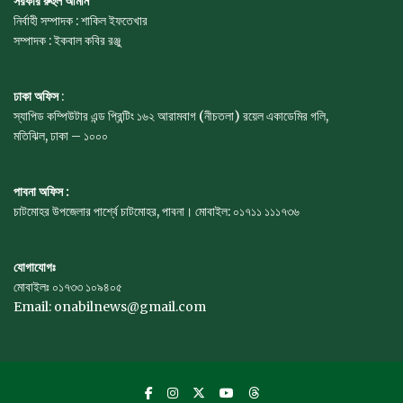
সরকার রুহুল আমীন
নির্বাহী সম্পাদক : শাকিল ইফতেখার
সম্পাদক : ইকবাল কবির রঞ্জু
ঢাকা অফিস
:
স্যাপিড কম্পিউটার এন্ড প্রিন্টিং ১৬২ আরামবাগ (নীচতলা) রয়েল একাডেমির গলি,
মতিঝিল, ঢাকা – ১০০০
পাবনা অফিস :
চাটমোহর উপজেলার পার্শ্বে চাটমোহর, পাবনা। মোবাইল: ০১৭১১ ১১১৭৩৬
যোগাযোগঃ
মোবাইলঃ ০১৭৩৩ ১০৯৪০৫
Email: onabilnews@gmail.com