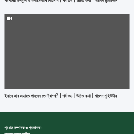
সংসদের ইশকুল ও কথাখেলাপি বিএনপি | পর্ব ৩৭ | উচিত কথা | খালেদ মুহিউদ্দীন
ইরানে হার এড়াতে পারবেন তো ট্রাম্প? | পর্ব ৩৬ | উচিত কথা | খালেদ মুহিউদ্দীন
প্রধান সম্পাদক ও প্রকাশক :