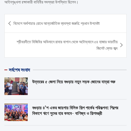
আইনশৃঙ্খলা রক্ষাকারী বাহিনীর সদস্যরা উপস্থিত ছিলেন।
Post
বিদেশে অর্থপাচার রোধে আন্তর্জাতিক ব্যবস্থা জরুরি: প্রধান উপদেষ্টা
navigation
শ্রীবরদীতে বিজিবির অভিযানে রাবার বাগান থেকে অটোভ্যানে ৫৪ হাজার ভারতীয়
জিলেট ব্লেড জব্দ
সর্বশেষ সংবাদ
উত্তরের ৫ জেলা নিয়ে বগুড়ায় নতুন সড়ক জোনের যাত্রা শুরু
বগুড়ায় ৪’শ একর জায়গায় বিসিক শিল্প পার্কের পরিকল্পনা: শিল্পের
বিকাশে ঋণে সুদের হার কমবে- বাণিজ্য ও শিল্পমন্ত্রী