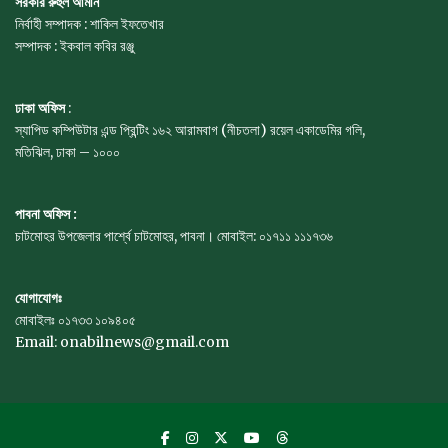
সরকার রুহুল আমীন
নির্বাহী সম্পাদক : শাকিল ইফতেখার
সম্পাদক : ইকবাল কবির রঞ্জু
ঢাকা অফিস
:
স্যাপিড কম্পিউটার এন্ড প্রিন্টিং ১৬২ আরামবাগ (নীচতলা) রয়েল একাডেমির গলি,
মতিঝিল, ঢাকা – ১০০০
পাবনা অফিস :
চাটমোহর উপজেলার পার্শ্বে চাটমোহর, পাবনা। মোবাইল: ০১৭১১ ১১১৭৩৬
যোগাযোগঃ
মোবাইলঃ ০১৭৩৩ ১০৯৪০৫
Email: onabilnews@gmail.com