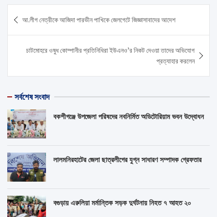
Post
আ.লীগ নেত্রীকে আজিদা পারভীন পাখিকে জেলগেটে জিজ্ঞাসাবাদের আদেশ
navigation
চাটমোহরে ওষুধ কোম্পানীর প্রতিনিধিরা ইউএনও’র নিকট দেওয়া তাদের অভিযোগ
প্রত্যাহার করলেন
সর্বশেষ সংবাদ
বকশীগঞ্জে উপজেলা পরিষদের নবনির্মিত অডিটোরিয়াম ভবন উদ্বোধন
লালমনিরহাটের জেলা ছাত্রলীগের যুগ্ন সাধারণ সম্পাদক গ্রেফতার
বগুড়ায় এরুলিয়া মর্মান্তিক সড়ক দুর্ঘটনায় নিহত ৭ আহত ২০