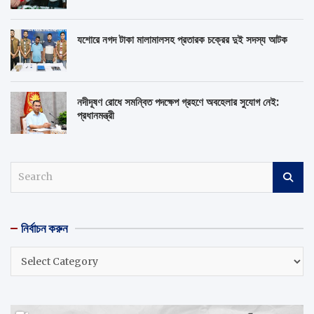
যশোরে নগদ টাকা মালামালসহ প্রতারক চক্রের দুই সদস্য আটক
নদীদূষণ রোধে সমন্বিত পদক্ষেপ গ্রহণে অবহেলার সুযোগ নেই:
প্রধানমন্ত্রী
S
e
a
r
নির্বাচন করুন
c
h
নির্বাচন
করুন