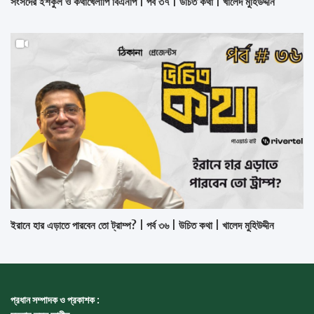
সংসদের ইশকুল ও কথাখেলাপি বিএনপি | পর্ব ৩৭ | উচিত কথা | খালেদ মুহিউদ্দীন
ইরানে হার এড়াতে পারবেন তো ট্রাম্প? | পর্ব ৩৬ | উচিত কথা | খালেদ মুহিউদ্দীন
প্রধান সম্পাদক ও প্রকাশক :