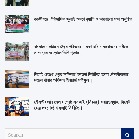
বকশীগঞ্জে ঐতিহাসিক জুলাই স্মরণে র‍্যালি ও আলোচনা সভা অনুষ্ঠিত
বাংলাদেশ হরিজন ঐক্য পরিষদের ৭ দফা দাবি বাস্তবায়নের দাবীতে
মানবন্ধন ও স্বারকলিপি প্রদান
সিলেট রেঞ্জের শ্রেষ্ঠ অফিসার ইনচার্জ নির্বাচিত হলেন মৌলভীবাজার
মডেল থানার অফিসার ইনচার্জ সাইফুল।
মৌলভীবাজার জেলার শ্রেষ্ঠ এসআই (নিরস্ত্র) ওবায়দুল্লাহ, সিলেট
রেঞ্জেরও শ্রেষ্ঠ এসআই নির্বাচিত।
S
e