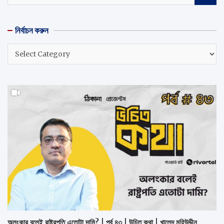
a
r
নির্বাচন করুন
c
h
নির্বাচন
করুন
অলংকার বলেই রাষ্ট্রপতি এতোটা দামি? | পর্ব ৪৩ | উচিত কথা | খালেদ মুহিউদ্দীন