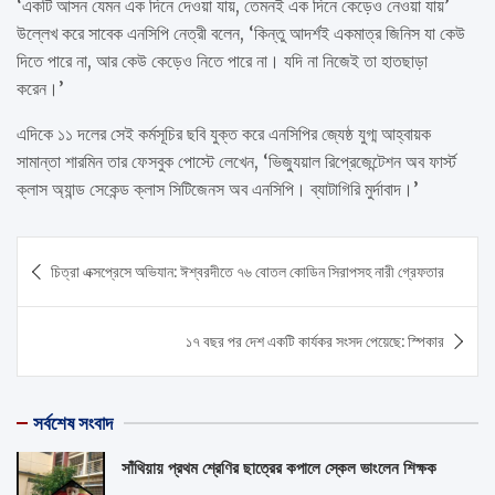
‘একটি আসন যেমন এক দিনে দেওয়া যায়, তেমনই এক দিনে কেড়েও নেওয়া যায়’
উল্লেখ করে সাবেক এনসিপি নেত্রী বলেন, ‘কিন্তু আদর্শই একমাত্র জিনিস যা কেউ
দিতে পারে না, আর কেউ কেড়েও নিতে পারে না। যদি না নিজেই তা হাতছাড়া
করেন।’
এদিকে ১১ দলের সেই কর্মসূচির ছবি যুক্ত করে এনসিপির জ্যেষ্ঠ যুগ্ম আহ্বায়ক
সামান্তা শারমিন তার ফেসবুক পোস্টে লেখেন, ‘ভিজ্যুয়াল রিপ্রেজেন্টেশন অব ফার্স্ট
ক্লাস অ্যান্ড সেকেন্ড ক্লাস সিটিজেনস অব এনসিপি। ব্যাটাগিরি মুর্দাবাদ।’
Post
চিত্রা এক্সপ্রেসে অভিযান: ঈশ্বরদীতে ৭৬ বোতল কোডিন সিরাপসহ নারী গ্রেফতার
navigation
১৭ বছর পর দেশ একটি কার্যকর সংসদ পেয়েছে: স্পিকার
সর্বশেষ সংবাদ
সাঁথিয়ায় প্রথম শ্রেণির ছাত্রের কপালে স্কেল ভাংলেন শিক্ষক