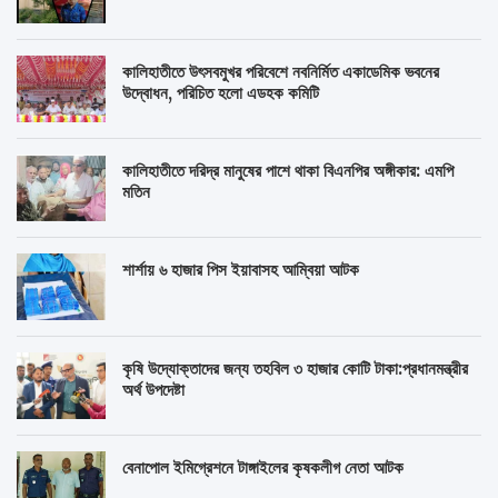
কালিহাতীতে উৎসবমুখর পরিবেশে নবনির্মিত একাডেমিক ভবনের
উদ্বোধন, পরিচিত হলো এডহক কমিটি
কালিহাতীতে দরিদ্র মানুষের পাশে থাকা বিএনপির অঙ্গীকার: এমপি
মতিন
শার্শায় ৬ হাজার পিস ইয়াবাসহ আম্বিয়া আটক
কৃষি উদ্যোক্তাদের জন্য তহবিল ৩ হাজার কোটি টাকা:প্রধানমন্ত্রীর
অর্থ উপদেষ্টা
বেনাপোল ইমিগ্রেশনে টাঙ্গাইলের কৃষকলীগ নেতা আটক