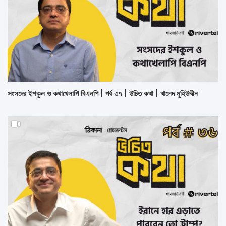
সংসদের ইশকুল ও কথাখেলাপি বিএনপি | পর্ব ৩৭ | উচিত কথা | খালেদ মুহিউদ্দীন