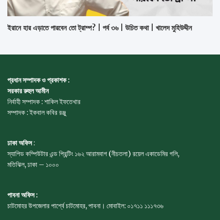
ইরানে হার এড়াতে পারবেন তো ট্রাম্প? | পর্ব ৩৬ | উচিত কথা | খালেদ মুহিউদ্দীন
প্রধান সম্পাদক ও প্রকাশক :
সরকার রুহুল আমীন
নির্বাহী সম্পাদক : শাকিল ইফতেখার
সম্পাদক : ইকবাল কবির রঞ্জু
ঢাকা অফিস
:
স্যাপিড কম্পিউটার এন্ড প্রিন্টিং ১৬২ আরামবাগ (নীচতলা) রয়েল একাডেমির গলি,
মতিঝিল, ঢাকা – ১০০০
পাবনা অফিস :
চাটমোহর উপজেলার পার্শ্বে চাটমোহর, পাবনা। মোবাইল: ০১৭১১ ১১১৭৩৬