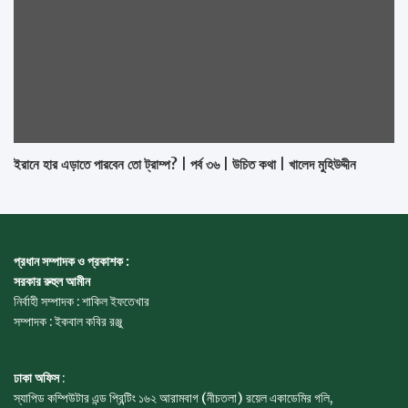
ইরানে হার এড়াতে পারবেন তো ট্রাম্প? | পর্ব ৩৬ | উচিত কথা | খালেদ মুহিউদ্দীন
প্রধান সম্পাদক ও প্রকাশক :
সরকার রুহুল আমীন
নির্বাহী সম্পাদক : শাকিল ইফতেখার
সম্পাদক : ইকবাল কবির রঞ্জু
ঢাকা অফিস
:
স্যাপিড কম্পিউটার এন্ড প্রিন্টিং ১৬২ আরামবাগ (নীচতলা) রয়েল একাডেমির গলি,