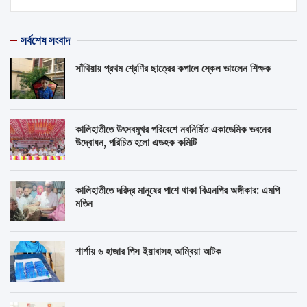
সর্বশেষ সংবাদ
সাঁথিয়ায় প্রথম শ্রেণির ছাত্রের কপালে স্কেল ভাংলেন শিক্ষক
কালিহাতীতে উৎসবমুখর পরিবেশে নবনির্মিত একাডেমিক ভবনের
উদ্বোধন, পরিচিত হলো এডহক কমিটি
কালিহাতীতে দরিদ্র মানুষের পাশে থাকা বিএনপির অঙ্গীকার: এমপি
মতিন
শার্শায় ৬ হাজার পিস ইয়াবাসহ আম্বিয়া আটক