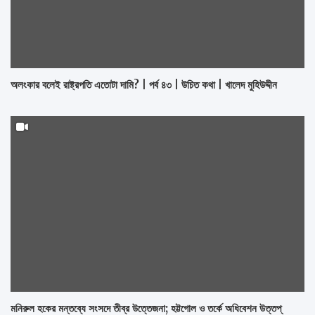
অলংকার বলেই রাষ্ট্রপতি এতোটা দামি? | পর্ব ৪৩ | উচিত কথা | খালেদ মুহিউদ্দীন
মনিরুল হকের মন্তব্যে সংসদে তীব্র উত্তেজনা; হট্টগোল ও তর্কে অধিবেশন উত্তপ্