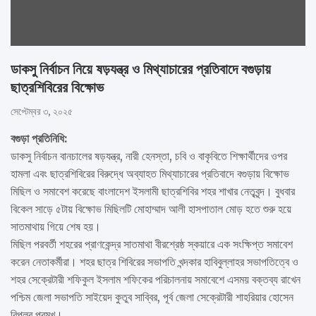
ডাকসু নির্বাচন নিয়ে ষড়যন্ত্র ও মিথ্যাচারের প্রতিবাদে বগুড়ায়
ছাত্রশিবিরের বিক্ষোভ
সেপ্টেম্বর ৩, ২০২৫
বগুড়া প্রতিনিধি:
ডাকসু নির্বাচন বানচালের ষড়যন্ত্র, নারী হেনস্তা, চবি ও বাকৃবিতে শিক্ষার্থীদের ওপর
হামলা এবং ছাত্রশিবিরের বিরুদ্ধে অব্যাহত মিথ্যাচারের প্রতিবাদে বগুড়ায় বিক্ষোভ
মিছিল ও সমাবেশ করেছে বাংলাদেশ ইসলামী ছাত্রশিবির শহর শাখার নেতৃবৃন্দ। বুধবার
বিকেল সাড়ে ৫টায় বিক্ষোভ মিছিলটি মোহাম্মাদ আলী হাসপাতাল মোড় হতে শুরু হয়ে
সাতমাথায় গিয়ে শেষ হয়।
মিছিল পরবর্তী শহরের প্রাণকেন্দ্র সাতমাথা বীরশ্রেষ্ঠ স্কয়ারে এক সংক্ষিপ্ত সমাবেশ
করেন নেতাকর্মীরা। শহর ছাত্র শিবিরের সভাপতি খন্দকার হাবিবুল্লাহর সভাপতিত্বে ও
শহর সেক্রেটারী শফিকুল ইসলাম শফিকের পরিচালনায় সমাবেশে এসময় বক্তব্য রাখেন
পশ্চিম জেলা সভাপতি সাইয়েদ কুতুব সাব্বির, পূর্ব জেলা সেক্রেটারী শাহরিয়ার হোসেন
বিপ্লব প্রমুখ।