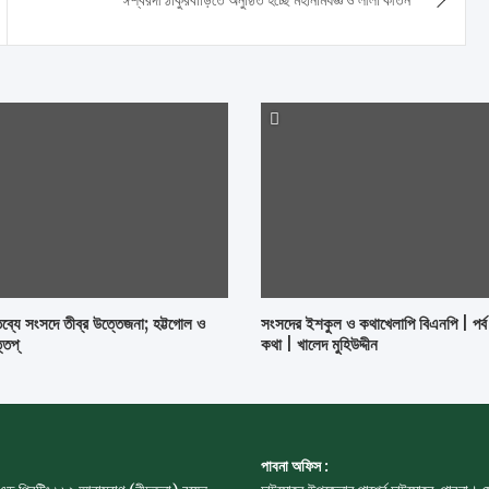
ব্যে সংসদে তীব্র উত্তেজনা; হট্টগোল ও
সংসদের ইশকুল ও কথাখেলাপি বিএনপি | পর্
্তপ্
কথা | খালেদ মুহিউদ্দীন
পাবনা অফিস :