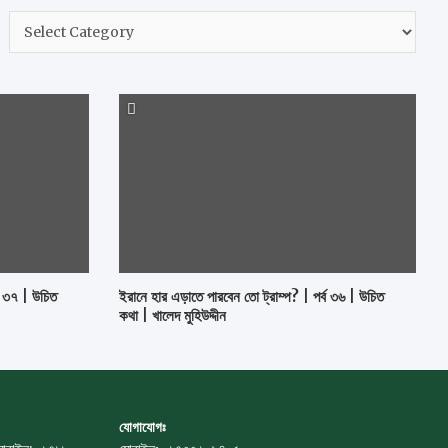
h
নির্বাচন
করুন
ব ৩৭ | উচিত
ইরানে হার এড়াতে পারবেন তো ট্রাম্প? | পর্ব ৩৬ | উচিত
কথা | খালেদ মুহিউদ্দীন
যোগাযোগঃ