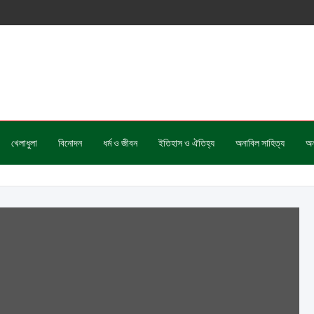
খেলাধুলা
বিনোদন
ধর্ম ও জীবন
ইতিহাস ও ঐতিহ্য
অনাবিল সাহিত্য
অন