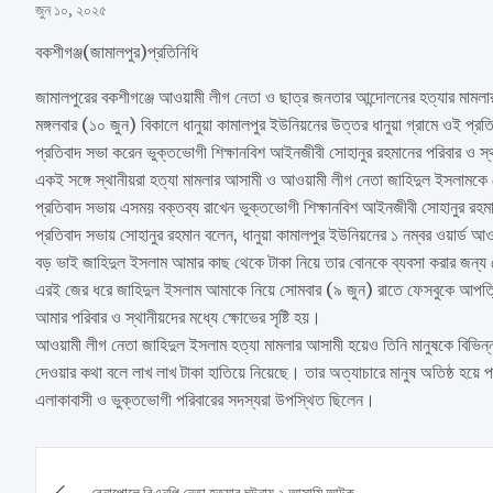
জুন ১০, ২০২৫
বকশীগঞ্জ(জামালপুর)প্রতিনিধি
জামালপুরের বকশীগঞ্জে আওয়ামী লীগ নেতা ও ছাত্র জনতার আন্দোলনের হত্যার মামলার
মঙ্গলবার (১০ জুন) বিকালে ধানুয়া কামালপুর ইউনিয়নের উত্তর ধানুয়া গ্রামে ওই প্রত
প্রতিবাদ সভা করেন ভুক্তভোগী শিক্ষানবিশ আইনজীবী সোহানুর রহমানের পরিবার ও স
একই সঙ্গে স্থানীয়রা হত্যা মামলার আসামী ও আওয়ামী লীগ নেতা জাহিদুল ইসলামকে গ
প্রতিবাদ সভায় এসময় বক্তব্য রাখেন ভুক্তভোগী শিক্ষানবিশ আইনজীবী সোহানুর রহ
প্রতিবাদ সভায় সোহানুর রহমান বলেন, ধানুয়া কামালপুর ইউনিয়নের ১ নম্বর ওয়ার্ড 
বড় ভাই জাহিদুল ইসলাম আমার কাছ থেকে টাকা নিয়ে তার বোনকে ব্যবসা করার জন্য
এরই জের ধরে জাহিদুল ইসলাম আমাকে নিয়ে সোমবার (৯ জুন) রাতে ফেসবুকে আপত্ত
আমার পরিবার ও স্থানীয়দের মধ্যে ক্ষোভের সৃষ্টি হয়।
আওয়ামী লীগ নেতা জাহিদুল ইসলাম হত্যা মামলার আসামী হয়েও তিনি মানুষকে বিভিন্
দেওয়ার কথা বলে লাখ লাখ টাকা হাতিয়ে নিয়েছে। তার অত্যাচারে মানুষ অতিষ্ঠ হয়ে 
এলাকাবাসী ও ভুক্তভোগী পরিবারের সদস্যরা উপস্থিত ছিলেন।
Post
বেনাপোলে বিএনপি নেতা হত্যার ঘটনায় ২ আসামি আটক