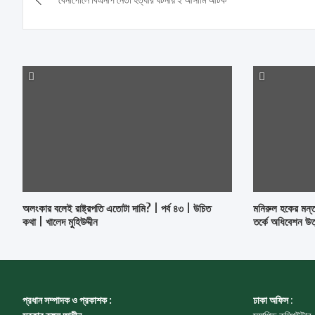
navigation
অলংকার বলেই রাষ্ট্রপতি এতোটা দামি? | পর্ব ৪৩ | উচিত
মনিরুল হকের মন্ত
কথা | খালেদ মুহিউদ্দীন
তর্কে অধিবেশন উত
প্রধান সম্পাদক ও প্রকাশক :
ঢাকা অফিস
: