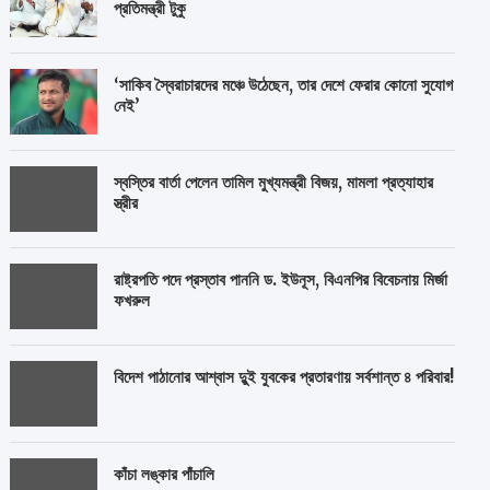
প্রতিমন্ত্রী টুকু
‘সাকিব স্বৈরাচারদের মঞ্চে উঠেছেন, তার দেশে ফেরার কোনো সুযোগ
নেই’
স্বস্তির বার্তা পেলেন তামিল মুখ্যমন্ত্রী বিজয়, মামলা প্রত্যাহার
স্ত্রীর
রাষ্ট্রপতি পদে প্রস্তাব পাননি ড. ইউনূস, বিএনপির বিবেচনায় মির্জা
ফখরুল
বিদেশ পাঠানোর আশ্বাস দুুই যুবকের প্রতারণায় সর্বশান্ত ৪ পরিবার!
কাঁচা লঙ্কার পাঁচালি