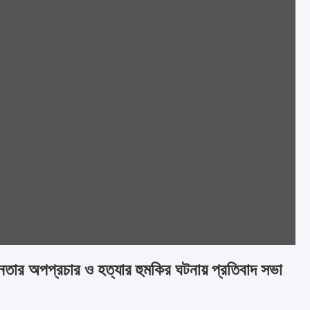
েতার অপপ্রচার ও হত্যার হুমকির ঘটনায় প্রতিবাদ সভা