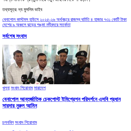
তথ্যসূত্র: দ্য মুসলিম ভাইব
Post
বেনাপোল কাস্টমস হাউসে ২০২৫-২৬ অর্থবছরে রাজস্ব ঘাটতি ৪ হাজার ৭৩১ কোটি টাকা
দেশের ৯ অঞ্চলে ঝড়ের শঙ্কা নদীবন্দরে সতর্কতা
navigation
সর্বশেষ সংবাদ
খুলনা
সংবাদ শিরোনাম
সারাদেশ
বেনাপোল আন্তর্জাতিক চেকপোস্ট ইমিগ্রেশন পরিদর্শনে এসবি প্রধান
সারদার নুরুল আমিন
চলনবিল
সংবাদ শিরোনাম