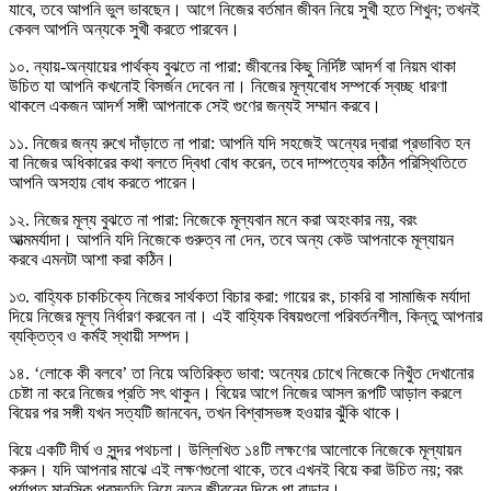
যাবে, তবে আপনি ভুল ভাবছেন। আগে নিজের বর্তমান জীবন নিয়ে সুখী হতে শিখুন; তখনই
কেবল আপনি অন্যকে সুখী করতে পারবেন।
১০. ন্যায়-অন্যায়ের পার্থক্য বুঝতে না পারা: জীবনের কিছু নির্দিষ্ট আদর্শ বা নিয়ম থাকা
উচিত যা আপনি কখনোই বিসর্জন দেবেন না। নিজের মূল্যবোধ সম্পর্কে স্বচ্ছ ধারণা
থাকলে একজন আদর্শ সঙ্গী আপনাকে সেই গুণের জন্যই সম্মান করবে।
১১. নিজের জন্য রুখে দাঁড়াতে না পারা: আপনি যদি সহজেই অন্যের দ্বারা প্রভাবিত হন
বা নিজের অধিকারের কথা বলতে দ্বিধা বোধ করেন, তবে দাম্পত্যের কঠিন পরিস্থিতিতে
আপনি অসহায় বোধ করতে পারেন।
১২. নিজের মূল্য বুঝতে না পারা: নিজেকে মূল্যবান মনে করা অহংকার নয়, বরং
আত্মমর্যাদা। আপনি যদি নিজেকে গুরুত্ব না দেন, তবে অন্য কেউ আপনাকে মূল্যায়ন
করবে এমনটা আশা করা কঠিন।
১৩. বাহ্যিক চাকচিক্যে নিজের সার্থকতা বিচার করা: গায়ের রং, চাকরি বা সামাজিক মর্যাদা
দিয়ে নিজের মূল্য নির্ধারণ করবেন না। এই বাহ্যিক বিষয়গুলো পরিবর্তনশীল, কিন্তু আপনার
ব্যক্তিত্ব ও কর্মই স্থায়ী সম্পদ।
১৪. ‘লোকে কী বলবে’ তা নিয়ে অতিরিক্ত ভাবা: অন্যের চোখে নিজেকে নিখুঁত দেখানোর
চেষ্টা না করে নিজের প্রতি সৎ থাকুন। বিয়ের আগে নিজের আসল রূপটি আড়াল করলে
বিয়ের পর সঙ্গী যখন সত্যটি জানবেন, তখন বিশ্বাসভঙ্গ হওয়ার ঝুঁকি থাকে।
বিয়ে একটি দীর্ঘ ও সুন্দর পথচলা। উল্লিখিত ১৪টি লক্ষণের আলোকে নিজেকে মূল্যায়ন
করুন। যদি আপনার মাঝে এই লক্ষণগুলো থাকে, তবে এখনই বিয়ে করা উচিত নয়; বরং
পর্যাপ্ত মানসিক প্রস্তুতি নিয়ে নতুন জীবনের দিকে পা বাড়ান।