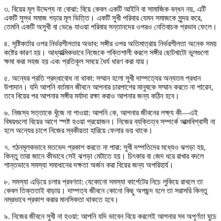
৩. বিয়ের মূল উদ্দেশ্য না বোঝা: বিয়ে কেবল একটি আইনি বা সামাজিক বন্ধন নয়, এটি
একটি সুস্থ সমাজ গড়ার মূল ভিত্তি। একটি সুখী পরিবার যেমন সমাজকে সুন্দর করে,
তেমনি একটি অসুখী বা ভেঙে যাওয়া পরিবার সন্তানদের ওপরও নেতিবাচক প্রভাব ফেলে।
৪. সৃষ্টিকর্তার ওপর নির্ভরশীলতার অভাব: সঙ্গীর ওপর অতিমাত্রায় নির্ভরশীলতা অনেক সময়
কষ্টের কারণ হয়। আধ্যাত্মিকভাবে নিজেকে শক্তিশালী করলে সঙ্গীর ছোটখাটো ভুলগুলো
ক্ষমা করা সহজ হয় এবং প্রতিকূল সময়ে ধৈর্য ধারণ করা যায়।
৫. অন্যের প্রতি শ্রদ্ধাবোধ না থাকা: সম্মান হলো সুখী দাম্পত্যের অন্যতম প্রধান
উপাদান। যদি আপনি বর্তমান জীবনে আপনার চারপাশের মানুষকে সম্মান করতে না পারেন,
তবে বিয়ের পর আপনার সঙ্গীর মর্যাদা রক্ষা করাও আপনার জন্য কঠিন হবে।
৬. নিজস্ব সত্তাকে খুঁজে না পাওয়া: আপনি কে, আপনার জীবনের লক্ষ্য কী—এই
বিষয়গুলো বিয়ের আগে স্পষ্ট হওয়া প্রয়োজন। নিজের ব্যক্তিত্ব সম্পর্কে আত্মবিশ্বাসী না
হলে অন্যের চাপে নিজের স্বকীয়তা হারিয়ে ফেলার ভয় থাকে।
৭. গঠনমূলকভাবে মতভেদ প্রকাশ করতে না পারা: সুখী দম্পতিদের মধ্যেও ঝগড়া হয়,
কিন্তু তারা জানে কীভাবে সেই ঝগড়া মেটাতে হয়। চিৎকার বা জেদ ধরে রাখার বদলে
শান্তভাবে সমস্যা সমাধানের দক্ষতা অর্জন করা বিয়ের জন্য অপরিহার্য।
৮. সমস্যা এড়িয়ে চলার প্রবণতা: যেকোনো সমস্যা কার্পেটের নিচে লুকিয়ে রাখলে তা
কেবল তিক্ততাই বাড়ায়। দাম্পত্য জীবনে কোনো কিছু অপছন্দ হলে তা সরাসরি কিন্তু
নম্রভাবে প্রকাশ করার মানসিকতা থাকতে হবে।
৯. নিজের জীবনে সুখী না হওয়া: আপনি যদি ভাবেন বিয়ে করলেই আপনার সব অপূর্ণতা ঘুচে