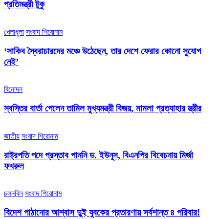
প্রতিমন্ত্রী টুকু
খেলাধুলা
সংবাদ শিরোনাম
‘সাকিব স্বৈরাচারদের মঞ্চে উঠেছেন, তার দেশে ফেরার কোনো সুযোগ
নেই’
বিনোদন
স্বস্তির বার্তা পেলেন তামিল মুখ্যমন্ত্রী বিজয়, মামলা প্রত্যাহার স্ত্রীর
জাতীয়
সংবাদ শিরোনাম
রাষ্ট্রপতি পদে প্রস্তাব পাননি ড. ইউনূস, বিএনপির বিবেচনায় মির্জা
ফখরুল
চলনবিল
সংবাদ শিরোনাম
বিদেশ পাঠানোর আশ্বাস দুুই যুবকের প্রতারণায় সর্বশান্ত ৪ পরিবার!