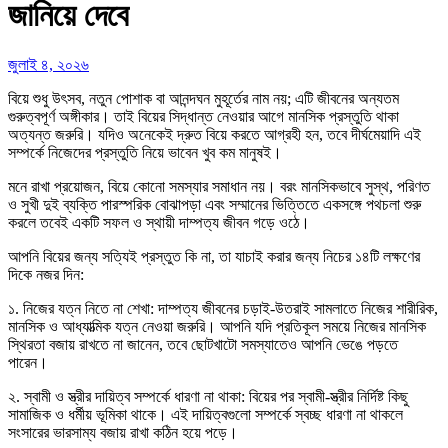
জানিয়ে দেবে
জুলাই ৪, ২০২৬
বিয়ে শুধু উৎসব, নতুন পোশাক বা আনন্দঘন মুহূর্তের নাম নয়; এটি জীবনের অন্যতম
গুরুত্বপূর্ণ অঙ্গীকার। তাই বিয়ের সিদ্ধান্ত নেওয়ার আগে মানসিক প্রস্তুতি থাকা
অত্যন্ত জরুরি। যদিও অনেকেই দ্রুত বিয়ে করতে আগ্রহী হন, তবে দীর্ঘমেয়াদি এই
সম্পর্কে নিজেদের প্রস্তুতি নিয়ে ভাবেন খুব কম মানুষই।
মনে রাখা প্রয়োজন, বিয়ে কোনো সমস্যার সমাধান নয়। বরং মানসিকভাবে সুস্থ, পরিণত
ও সুখী দুই ব্যক্তি পারস্পরিক বোঝাপড়া এবং সম্মানের ভিত্তিতে একসঙ্গে পথচলা শুরু
করলে তবেই একটি সফল ও স্থায়ী দাম্পত্য জীবন গড়ে ওঠে।
আপনি বিয়ের জন্য সত্যিই প্রস্তুত কি না, তা যাচাই করার জন্য নিচের ১৪টি লক্ষণের
দিকে নজর দিন:
১. নিজের যত্ন নিতে না শেখা: দাম্পত্য জীবনের চড়াই-উতরাই সামলাতে নিজের শারীরিক,
মানসিক ও আধ্যাত্মিক যত্ন নেওয়া জরুরি। আপনি যদি প্রতিকূল সময়ে নিজের মানসিক
স্থিরতা বজায় রাখতে না জানেন, তবে ছোটখাটো সমস্যাতেও আপনি ভেঙে পড়তে
পারেন।
২. স্বামী ও স্ত্রীর দায়িত্ব সম্পর্কে ধারণা না থাকা: বিয়ের পর স্বামী-স্ত্রীর নির্দিষ্ট কিছু
সামাজিক ও ধর্মীয় ভূমিকা থাকে। এই দায়িত্বগুলো সম্পর্কে স্বচ্ছ ধারণা না থাকলে
সংসারের ভারসাম্য বজায় রাখা কঠিন হয়ে পড়ে।