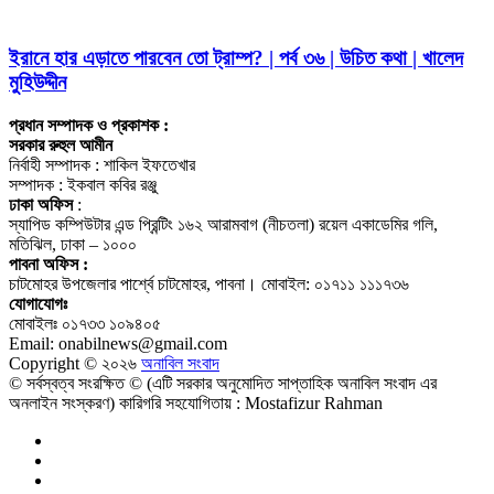
ইরানে হার এড়াতে পারবেন তো ট্রাম্প? | পর্ব ৩৬ | উচিত কথা | খালেদ
মুহিউদ্দীন
প্রধান সম্পাদক ও প্রকাশক :
সরকার রুহুল আমীন
নির্বাহী সম্পাদক : শাকিল ইফতেখার
সম্পাদক : ইকবাল কবির রঞ্জু
ঢাকা অফিস
:
স্যাপিড কম্পিউটার এন্ড প্রিন্টিং ১৬২ আরামবাগ (নীচতলা) রয়েল একাডেমির গলি,
মতিঝিল, ঢাকা – ১০০০
পাবনা অফিস :
চাটমোহর উপজেলার পার্শ্বে চাটমোহর, পাবনা। মোবাইল: ০১৭১১ ১১১৭৩৬
যোগাযোগঃ
মোবাইলঃ ০১৭৩৩ ১০৯৪০৫
Email: onabilnews@gmail.com
Copyright © ২০২৬
অনাবিল সংবাদ
© সর্বস্বত্ব সংরক্ষিত © (এটি সরকার অনুমোদিত সাপ্তাহিক অনাবিল সংবাদ এর
অনলাইন সংস্করণ) কারিগরি সহযোগিতায় : Mostafizur Rahman