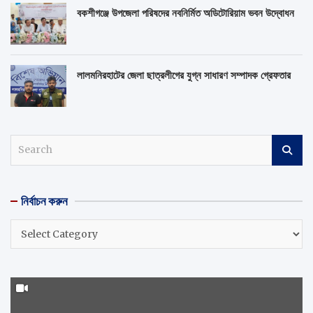
বকশীগঞ্জে উপজেলা পরিষদের নবনির্মিত অডিটোরিয়াম ভবন উদ্বোধন
লালমনিরহাটের জেলা ছাত্রলীগের যুগ্ন সাধারণ সম্পাদক গ্রেফতার
S
e
a
r
নির্বাচন করুন
c
h
নির্বাচন
করুন