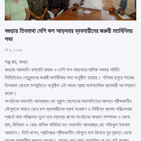
বগুড়ায় তিনমাথা দেশি ফল আড়ৎদার ব্যবসায়ীদের জরুরী মতবিনিময়
সভা
মে ২, ২০২৬
সঞ্জু রায়, বগুড়া:
বগুড়ায় আমদানি-রপ্তানি কারক ও দেশি ফল আড়ৎদার মালিক সমবায় সমিতি
লিমিটেডের নেতৃবৃন্দদের জরুরী মতবিনিময় সভা অনুষ্ঠিত হয়েছে। শনিবার দুপুরে শহরের
তিনমাথা রেহেনা ফলমন্ডিতে অনুষ্ঠিত এই সভায় প্রায় অর্ধশতাধিক ব্যবসায়ী অংশগ্রহণ
করেন।
সংগঠনের সভাপতি আলহাজ্ব মো: মুকুল হোসেনের সভাপতিত্বে আসন্ন গ্রীষ্মকালীন
মৌসুমকে সামনে রেখে ফল ব্যবসায়ীদের স্বার্থ সংরক্ষণ ও নির্বিঘ্নে ব্যবসা পরিচালনার
স্বার্থে নানা পরিকল্পনা তুলে ধরে বক্তব্য রাখেন সংগঠনের সাধারণ সম্পাদক ও জেলা
বাস, মিনিবাস ও কোচ মালিক সমিতির সহ-সভাপতি আলহাজ্ব মো: শফিকুল ইসলাম
আরফান। তিনি বলেন, প্রতিবছর গ্রীষ্মকালীন মৌসুমে ফল কিনতে দূর দূরান্ত থেকে
অনেক ব্যাপারীরা বগুড়ায় আসেন। তাদের যেন কোন ভোগান্তি না হয় সেই লক্ষ্যে