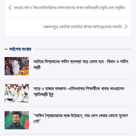
Post
বগুড়ায় নার্স ও মিডওয়াইফারিদের কর্মসংস্থানের লক্ষ্যে ব্যতিক্রমী চাকুরি মেলা অনুষ্ঠিত
navigation
গুরুদাসপুুরে একাধিক ডাকাতির ঘটনায় আইনশৃঙ্খলার অবনতি
সর্বশেষ সংবাদ
নাটোরে বিশ্বমানের পর্যটন ব্যবস্থা গড়ে তোলা হবে -বিমান ও পর্যটন
মন্ত্রী
সাড়ে ৩ হাজার মাদরাসা-এতিমখানার শিক্ষার্থীকে খাবার খাওয়ালেন
প্রতিমন্ত্রী টুকু
‘সাকিব স্বৈরাচারদের মঞ্চে উঠেছেন, তার দেশে ফেরার কোনো সুযোগ
নেই’