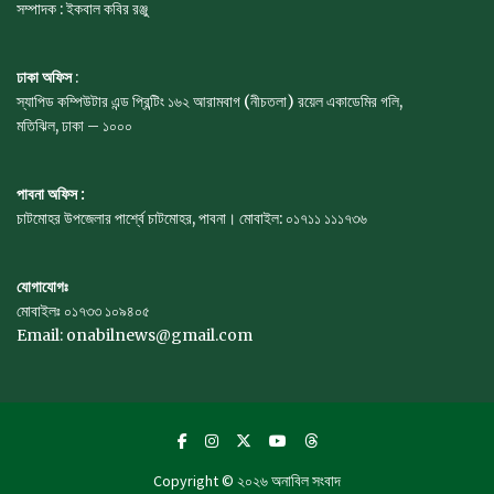
সম্পাদক : ইকবাল কবির রঞ্জু
ঢাকা অফিস
:
স্যাপিড কম্পিউটার এন্ড প্রিন্টিং ১৬২ আরামবাগ (নীচতলা) রয়েল একাডেমির গলি,
মতিঝিল, ঢাকা – ১০০০
পাবনা অফিস :
চাটমোহর উপজেলার পার্শ্বে চাটমোহর, পাবনা। মোবাইল: ০১৭১১ ১১১৭৩৬
যোগাযোগঃ
মোবাইলঃ ০১৭৩৩ ১০৯৪০৫
Email: onabilnews@gmail.com
Copyright © ২০২৬
অনাবিল সংবাদ