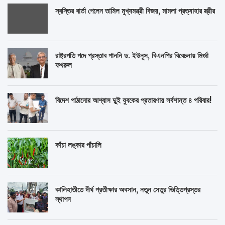
স্বস্তির বার্তা পেলেন তামিল মুখ্যমন্ত্রী বিজয়, মামলা প্রত্যাহার স্ত্রীর
রাষ্ট্রপতি পদে প্রস্তাব পাননি ড. ইউনূস, বিএনপির বিবেচনায় মির্জা
ফখরুল
বিদেশ পাঠানোর আশ্বাস দুুই যুবকের প্রতারণায় সর্বশান্ত ৪ পরিবার!
কাঁচা লঙ্কার পাঁচালি
কালিহাতীতে দীর্ঘ প্রতীক্ষার অবসান, নতুন সেতুর ভিত্তিপ্রস্তর
স্থাপন