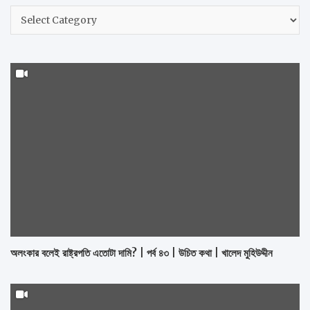
h
নির্বাচন
করুন
অলংকার বলেই রাষ্ট্রপতি এতোটা দামি? | পর্ব ৪৩ | উচিত কথা | খালেদ মুহিউদ্দীন