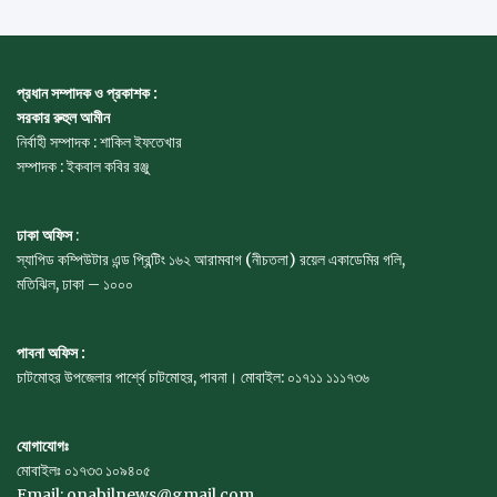
প্রধান সম্পাদক ও প্রকাশক :
সরকার রুহুল আমীন
নির্বাহী সম্পাদক : শাকিল ইফতেখার
সম্পাদক : ইকবাল কবির রঞ্জু
ঢাকা অফিস
:
স্যাপিড কম্পিউটার এন্ড প্রিন্টিং ১৬২ আরামবাগ (নীচতলা) রয়েল একাডেমির গলি,
মতিঝিল, ঢাকা – ১০০০
পাবনা অফিস :
চাটমোহর উপজেলার পার্শ্বে চাটমোহর, পাবনা। মোবাইল: ০১৭১১ ১১১৭৩৬
যোগাযোগঃ
মোবাইলঃ ০১৭৩৩ ১০৯৪০৫
Email: onabilnews@gmail.com