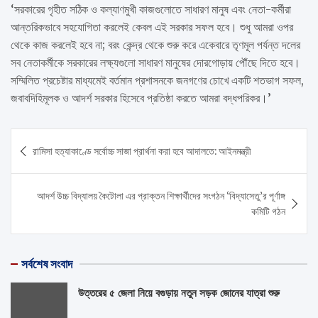
‘সরকারের গৃহীত সঠিক ও কল্যাণমুখী কাজগুলোতে সাধারণ মানুষ এবং নেতা-কর্মীরা
আন্তরিকভাবে সহযোগিতা করলেই কেবল এই সরকার সফল হবে। শুধু আমরা ওপর
থেকে কাজ করলেই হবে না; বরং কেন্দ্র থেকে শুরু করে একেবারে তৃণমূল পর্যন্ত দলের
সব নেতাকর্মীকে সরকারের লক্ষ্যগুলো সাধারণ মানুষের দোরগোড়ায় পৌঁছে দিতে হবে।
সম্মিলিত প্রচেষ্টার মাধ্যমেই বর্তমান প্রশাসনকে জনগণের চোখে একটি শতভাগ সফল,
জবাবদিহিমূলক ও আদর্শ সরকার হিসেবে প্রতিষ্ঠা করতে আমরা বদ্ধপরিকর।’
Post
রামিসা হত্যাকাণ্ডে সর্বোচ্চ সাজা প্রার্থনা করা হবে আদালতে: আইনমন্ত্রী
navigation
আদর্শ উচ্চ বিদ্যালয় কৈটোলা এর প্রাক্তন শিক্ষার্থীদের সংগঠন ‘বিদ্যাসেতু’র পূর্ণাঙ্গ
কমিটি গঠন
সর্বশেষ সংবাদ
উত্তরের ৫ জেলা নিয়ে বগুড়ায় নতুন সড়ক জোনের যাত্রা শুরু