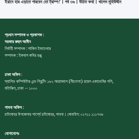
ইরানে হার এড়াতে পারবেন তো ট্রাম্প? | পর্ব ৩৬ | উচিত কথা | খালেদ মুহিউদ্দীন
প্রধান সম্পাদক ও প্রকাশক :
সরকার রুহুল আমীন
নির্বাহী সম্পাদক : শাকিল ইফতেখার
সম্পাদক : ইকবাল কবির রঞ্জু
ঢাকা অফিস
:
স্যাপিড কম্পিউটার এন্ড প্রিন্টিং ১৬২ আরামবাগ (নীচতলা) রয়েল একাডেমির গলি,
মতিঝিল, ঢাকা – ১০০০
পাবনা অফিস :
চাটমোহর উপজেলার পার্শ্বে চাটমোহর, পাবনা। মোবাইল: ০১৭১১ ১১১৭৩৬
যোগাযোগঃ