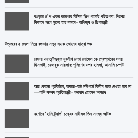
বগুড়ায় ৪’শ একর জায়গায় বিসিক শিল্প পার্কের পরিকল্পনা: শিল্পের
বিকাশে ঋণে সুদের হার কমবে- বাণিজ্য ও শিল্পমন্ত্রী
উত্তরের ৫ জেলা নিয়ে বগুড়ায় নতুন সড়ক জোনের যাত্রা শুরু
বেড়ায় ওয়ারেন্টভুক্ত যুবলীগ নেতা সোহেল কে গ্রেপ্তারের সময়
ছিনতাই, ফেসবুক সায়লাব: পুলিশের ওপর হামলা, আসামি চম্পট
আর কোনো প্রতিষ্ঠান, বাজার-ঘাট নদীগর্ভে বিলীন হতে দেওয়া হবে না
—পানি সম্পদ প্রতিমন্ত্রী- ফরহাদ হোসেন আজাদ
যশোরে ‘হানি ট্র্যাপ’ চক্রের নারীসহ তিন সদস্য আটক