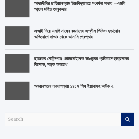
আদমদীঘির ছাতিয়ানগ্রাম উচ্চবিদ্যালয়ে সংবর্ধনা সভায় –এমপি
আব্দুল মহিত তালুকদার
এআই দিয়ে এমপি নাসের রহমানের অশ্লীল ভিডিও ছড়ানোর
অভিযোগে সাভার থেকে আসামি গ্রেপ্তার
ছাতকের গোবিন্দগঞ্জে মোটরসাইকেল ভাঙচুরের প্রতিবাদে ছাত্রদলের
বিক্ষোভ, সড়ক অবরোধ
অভয়নগরের নওয়াপাড়ায় ১৪১৭ পিস ইয়াবাসহ আটক ২
S
e
a
r