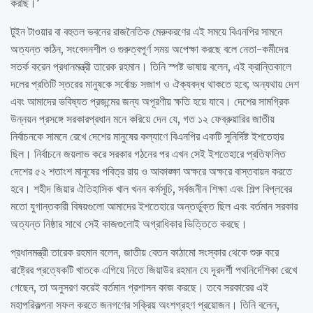
করছি।’
টুইন টাওয়ার বা বহুতল ভবনের রাজনৈতিক মেরুকরণের এই সময়ে বিএনপির সামনে
অত্যন্ত কঠিন, সংবেদনশীল ও গুরুত্বপূর্ণ সময় অপেক্ষা করছে বলে নেতা-কর্মীদের
সতর্ক করেন প্রধানমন্ত্রী তারেক রহমান। তিনি স্পষ্ট ভাষায় বলেন, এই ক্রান্তিকালে
দলের প্রতিটি স্তরের মানুষকে সর্বোচ্চ সজাগ ও ঐক্যবদ্ধ থাকতে হবে; অন্যথায় দেশ
এবং আমাদের ভবিষ্যত প্রজন্মের জন্য অপূরণীয় ক্ষতি হয়ে যাবে। দেশের সামগ্রিক
উন্নয়ন প্রসঙ্গে সরকারপ্রধান মনে করিয়ে দেন যে, গত ১২ ফেব্রুয়ারির জাতীয়
নির্বাচনকে সামনে রেখে দেশের মানুষের কল্যাণে বিএনপির একটি সুনির্দিষ্ট ইশতেহার
ছিল। নির্বাচনে জয়লাভ করে সরকার গঠনের পর এখন সেই ইশতেহারে প্রতিফলিত
দেশের ৫২ শতাংশ মানুষের পবিত্র রায় ও আকাঙ্ক্ষা অক্ষরে অক্ষরে বাস্তবায়ন করতে
হবে। শহীদ জিয়ার ঐতিহাসিক খাল খনন কর্মসূচি, সর্বজনীন শিক্ষা এবং শিল্প বিপ্লবের
মতো যুগান্তকারী বিষয়গুলো আমাদের ইশতেহারে অন্তর্ভুক্ত ছিল এবং বর্তমান সরকার
অত্যন্ত নিষ্ঠার সাথে সেই কাজগুলোই অগ্রাধিকার ভিত্তিতে করছে।
প্রধানমন্ত্রী তারেক রহমান বলেন, জাতীয় বেতন কাঠামো সংস্কার থেকে শুরু করে
রাষ্ট্রের প্রত্যেকটি খাতকে এগিয়ে নিতে জিয়াউর রহমান যে দূরদর্শী পথনির্দেশিকা রেখে
গেছেন, তা অনুসরণ করেই বর্তমান প্রশাসন কাজ করছে। তবে সরকারের এই
মহাপরিকল্পনা সফল করতে জনগণের সক্রিয় অংশগ্রহণ প্রয়োজন। তিনি বলেন,