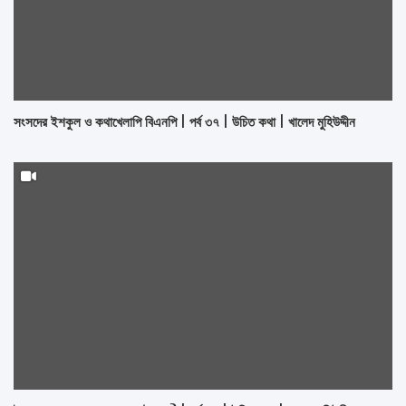
সংসদের ইশকুল ও কথাখেলাপি বিএনপি | পর্ব ৩৭ | উচিত কথা | খালেদ মুহিউদ্দীন