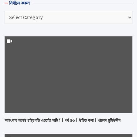
নির্বাচন করুন
c
h
নির্বাচন
করুন
অলংকার বলেই রাষ্ট্রপতি এতোটা দামি? | পর্ব ৪৩ | উচিত কথা | খালেদ মুহিউদ্দীন