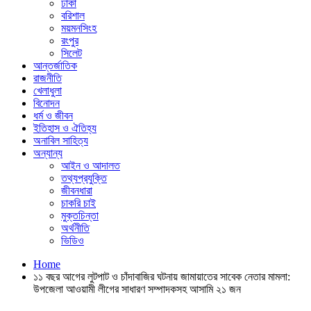
ঢাকা
বরিশাল
ময়মনসিংহ
রংপুর
সিলেট
আন্তর্জাতিক
রাজনীতি
খেলাধুলা
বিনোদন
ধর্ম ও জীবন
ইতিহাস ও ঐতিহ্য
অনাবিল সাহিত্য
অন্যান্য
আইন ও আদালত
তথ্যপ্রযুক্তি
জীবনধারা
চাকরি চাই
মুক্তচিন্তা
অর্থনীতি
ভিডিও
Home
১১ বছর আগের লুটপাট ও চাঁদাবাজির ঘটনায় জামায়াতের সাবেক নেতার মামলা:
উপজেলা আওয়ামী লীগের সাধারণ সম্পাদকসহ আসামি ২১ জন