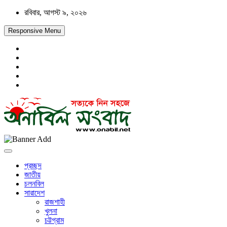
Skip
রবিবার, আগস্ট ৯, ২০২৬
to
content
Responsive Menu
সত্যকে নিন সহজে
অনাবিল সংবাদ
প্রচ্ছদ
জাতীয়
চলনবিল
সারাদেশ
রাজশাহী
খুলনা
চট্টগ্রাম