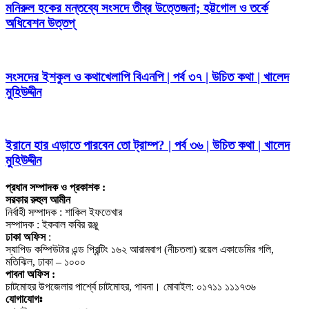
মনিরুল হকের মন্তব্যে সংসদে তীব্র উত্তেজনা; হট্টগোল ও তর্কে
অধিবেশন উত্তপ্
সংসদের ইশকুল ও কথাখেলাপি বিএনপি | পর্ব ৩৭ | উচিত কথা | খালেদ
মুহিউদ্দীন
ইরানে হার এড়াতে পারবেন তো ট্রাম্প? | পর্ব ৩৬ | উচিত কথা | খালেদ
মুহিউদ্দীন
প্রধান সম্পাদক ও প্রকাশক :
সরকার রুহুল আমীন
নির্বাহী সম্পাদক : শাকিল ইফতেখার
সম্পাদক : ইকবাল কবির রঞ্জু
ঢাকা অফিস
:
স্যাপিড কম্পিউটার এন্ড প্রিন্টিং ১৬২ আরামবাগ (নীচতলা) রয়েল একাডেমির গলি,
মতিঝিল, ঢাকা – ১০০০
পাবনা অফিস :
চাটমোহর উপজেলার পার্শ্বে চাটমোহর, পাবনা। মোবাইল: ০১৭১১ ১১১৭৩৬
যোগাযোগঃ