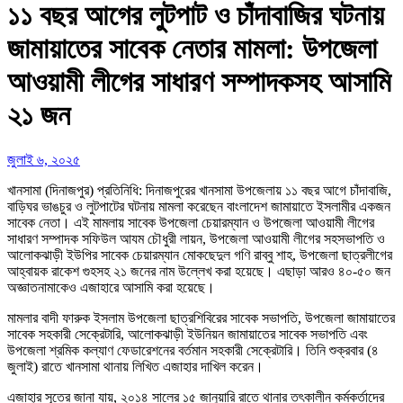
১১ বছর আগের লুটপাট ও চাঁদাবাজির ঘটনায়
জামায়াতের সাবেক নেতার মামলা: উপজেলা
আওয়ামী লীগের সাধারণ সম্পাদকসহ আসামি
২১ জন
জুলাই ৬, ২০২৫
খানসামা (দিনাজপুর) প্রতিনিধি: দিনাজপুরের খানসামা উপজেলায় ১১ বছর আগে চাঁদাবাজি,
বাড়িঘর ভাঙচুর ও লুটপাটের ঘটনায় মামলা করেছেন বাংলাদেশ জামায়াতে ইসলামীর একজন
সাবেক নেতা। এই মামলায় সাবেক উপজেলা চেয়ারম্যান ও উপজেলা আওয়ামী লীগের
সাধারণ সম্পাদক সফিউল আযম চৌধুরী লায়ন, উপজেলা আওয়ামী লীগের সহসভাপতি ও
আলোকঝাড়ী ইউপির সাবেক চেয়ারম্যান মোকছেদুল গণি রাব্বু শাহ, উপজেলা ছাত্রলীগের
আহ্বায়ক রাকেশ গুহসহ ২১ জনের নাম উল্লেখ করা হয়েছে। এছাড়া আরও ৪০-৫০ জন
অজ্ঞাতনামাকেও এজাহারে আসামি করা হয়েছে।
মামলার বাদী ফারুক ইসলাম উপজেলা ছাত্রশিবিরের সাবেক সভাপতি, উপজেলা জামায়াতের
সাবেক সহকারী সেক্রেটারি, আলোকঝাড়ী ইউনিয়ন জামায়াতের সাবেক সভাপতি এবং
উপজেলা শ্রমিক কল্যাণ ফেডারেশনের বর্তমান সহকারী সেক্রেটারি। তিনি শুক্রবার (৪
জুলাই) রাতে খানসামা থানায় লিখিত এজাহার দাখিল করেন।
এজাহার সূত্রে জানা যায়, ২০১৪ সালের ১৫ জানুয়ারি রাতে থানার তৎকালীন কর্মকর্তাদের