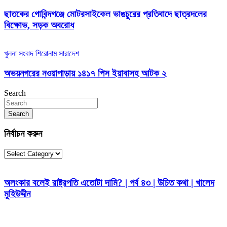
ছাতকের গোবিন্দগঞ্জে মোটরসাইকেল ভাঙচুরের প্রতিবাদে ছাত্রদলের
বিক্ষোভ, সড়ক অবরোধ
খুলনা
সংবাদ শিরোনাম
সারাদেশ
অভয়নগরের নওয়াপাড়ায় ১৪১৭ পিস ইয়াবাসহ আটক ২
Search
Search
নির্বাচন করুন
নির্বাচন
করুন
অলংকার বলেই রাষ্ট্রপতি এতোটা দামি? | পর্ব ৪৩ | উচিত কথা | খালেদ
মুহিউদ্দীন