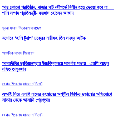
আর কোনো প্রতিষ্ঠান, বাজার-ঘাট নদীগর্ভে বিলীন হতে দেওয়া হবে না —
পানি সম্পদ প্রতিমন্ত্রী- ফরহাদ হোসেন আজাদ
খুলনা
সংবাদ শিরোনাম
সারাদেশ
যশোরে ‘হানি ট্র্যাপ’ চক্রের নারীসহ তিন সদস্য আটক
আঞ্চলিক
সংবাদ শিরোনাম
আদমদীঘির ছাতিয়ানগ্রাম উচ্চবিদ্যালয়ে সংবর্ধনা সভায় –এমপি আব্দুল
মহিত তালুকদার
সংবাদ শিরোনাম
সারাদেশ
সিলেট
এআই দিয়ে এমপি নাসের রহমানের অশ্লীল ভিডিও ছড়ানোর অভিযোগে
সাভার থেকে আসামি গ্রেপ্তার
সংবাদ শিরোনাম
সারাদেশ
সিলেট