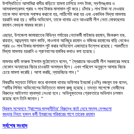
উপস্থিতিতে আসামিরা বাদীর বাড়িতে হামলা চালিয়ে নগদ টাকা, স্বর্ণালঙ্কার ও
আসবাবপত্রসহ প্রায় ৭ লাখ টাকার মালামাল লুট করে। চাঁদার ১ লাখ টাকা না দেওয়ায়
তাকে সাদা কাগজে স্বাক্ষর করানো হয়, লাঠিপেটা করা হয় এবং একাধিক মিথ্যা মামলায়
হয়রানি করা হয়। বাদীর অভিযোগ, তাকে থানায় এনে আওয়ামী লীগ নেতা মোকছেদার
রহমান বেধড়ক মারধর করেন।
এছাড়া, উপজেলা জামায়াতের বিভিন্ন পর্যায়ের নেতাকর্মী মাইজার রহমান, জিকরুল হক,
রায়হান, আব্দুল্লাহ আল কাফি, মাওলানা আনিছুর রহমান ও মজিবর রহমানের বাড়ি থেকেও
প্রায় ৩০ লাখ টাকার মালামাল লুট করার অভিযোগ এজাহারে উল্লেখ রয়েছে। পরবর্তীতে
মিথ্যা মামলায় হয়রানি ও প্রাণনাশের হুমকির কথাও বলা হয়েছে।
মামলার বাদী ফারুক ইসলাম মুঠোফোনে বলেন, “ স্বৈরাচার আওয়ামী লীগ সরকারের সময়ে
যেকোন অন্যায়ের বিচার চাওয়াটা অসম্ভব ছিল। এখন পরিবেশ অনুকূলে আসায় বিচার
চেয়ে মামলা করেছি। আশা করছি, ন্যায়বিচার পাব।”
বিষয়টির সত্যতা নিশ্চিত করে খানসামা থানার অফিসার ইনচার্জ (ওসি) নজমূল হক বলেন,
“বাদীর লিখিত অভিযোগের ভিত্তিতে মামলা রুজু হয়েছে। তদন্ত সাপেক্ষে দোষীদের
বিরুদ্ধে আইনগত ব্যবস্থা নেওয়া হবে। অভিযুক্তদের গ্রেফতারে অভিযান চলমান
রয়েছে বলে তিনি জানান। ”
Post
ব্রিকস সম্মেলনে ‘ট্রাম্পের শুল্কনীতির’ বিরুদ্ধে বার্তা দেবে সদস্য দেশগুলো
বগুড়ায় নিহত যুবদল কর্মী ইমরানের পরিবারের পাশে তারেক রহমান
navigation
সর্বশেষ সংবাদ