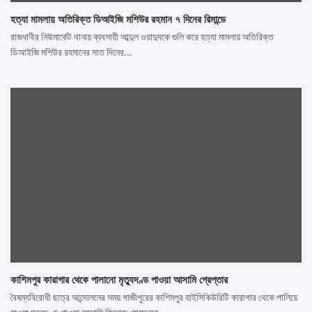
হত্যা মামলায় অতিরিক্ত ডিআইজি মশিউর রহমান ৭ দিনের রিমান্ডে
রাজধানীর নিউমার্কেট থানায় ব্যবসায়ী আব্দুল ওয়াদুদকে গুলি করে হত্যা মামলায় অতিরিক্ত
ডিআইজি মশিউর রহমানের সাত দিনের…
কাশিমপুর কারাগার থেকে পালানো মৃত্যুদণ্ড পাওয়া আসামি গ্রেপ্তার
বৈষম্যবিরোধী ছাত্র আন্দোলনের সময় গাজীপুরের কাশিমপুর হাইসিকিউরিটি কারাগার থেকে পালিয়ে