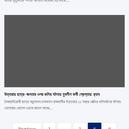
যাওয়া মৃত্যুদণ্ড পাওয়া আসামি ফিরোজ হোসেনকে…
উত্তরায় ছাত্র-জনতার ওপর গুলির ঘটনায় যুবলীগ কর্মী গ্রেপ্তার: র‍্যাব
বৈষম্যবিরোধী ছাত্র আন্দোলন চলাকালে রাজধানীর উত্তরার ১১ নম্বর সেক্টরে গুলিবর্ষণের ঘটনায়
দেলোয়ার হোসেন ওরফে রুবেল নামের…
Posts
Previous
1
…
7
8
9