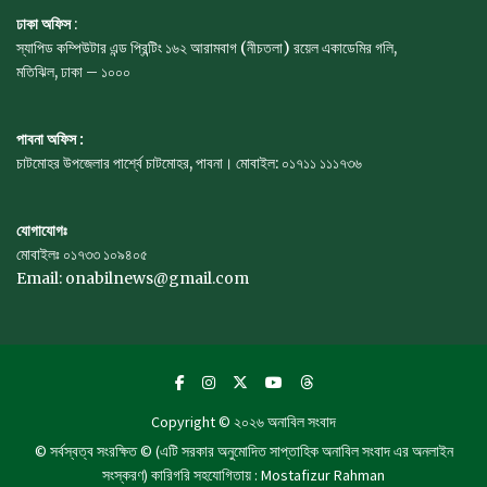
ঢাকা অফিস
:
স্যাপিড কম্পিউটার এন্ড প্রিন্টিং ১৬২ আরামবাগ (নীচতলা) রয়েল একাডেমির গলি,
মতিঝিল, ঢাকা – ১০০০
পাবনা অফিস :
চাটমোহর উপজেলার পার্শ্বে চাটমোহর, পাবনা। মোবাইল: ০১৭১১ ১১১৭৩৬
যোগাযোগঃ
মোবাইলঃ ০১৭৩৩ ১০৯৪০৫
Email: onabilnews@gmail.com
Copyright © ২০২৬
অনাবিল সংবাদ
© সর্বস্বত্ব সংরক্ষিত © (এটি সরকার অনুমোদিত সাপ্তাহিক অনাবিল সংবাদ এর অনলাইন
সংস্করণ) কারিগরি সহযোগিতায় : Mostafizur Rahman