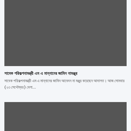
সাবেক পরিকল্পনামন্ত্রী এম এ মান্নানের জামিন নামঞ্জুর
সাবেক পরিকল্পনামন্ত্রী এম এ মান্নানের জামিন আবেদন না মঞ্জুর করেছেন আদালত। আজ সোমবার
(২৩ সেপ্টেম্বর) বেলা…