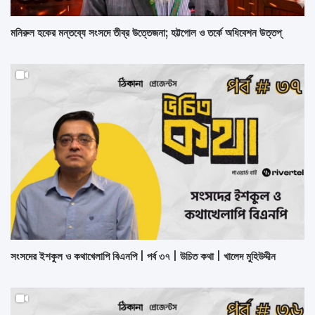
মনিরুল হকের মন্তব্যে সংসদে তীব্র উত্তেজনা; হট্টগোল ও তর্কে অধিবেশন উত্তপ্
সংসদের ইশকুল ও কথাখেলাপি বিএনপি | পর্ব ৩৭ | উচিত কথা | খালেদ মুহিউদ্দীন