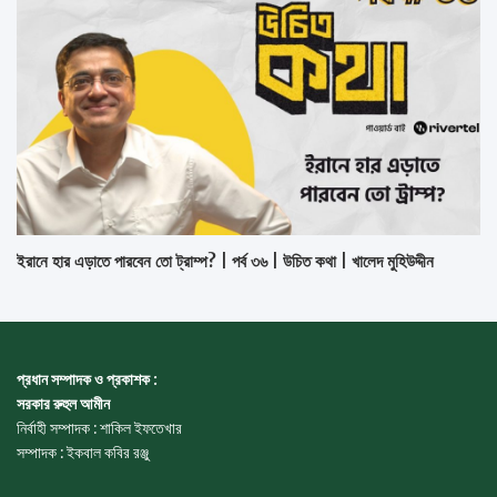
ইরানে হার এড়াতে পারবেন তো ট্রাম্প? | পর্ব ৩৬ | উচিত কথা | খালেদ মুহিউদ্দীন
প্রধান সম্পাদক ও প্রকাশক :
সরকার রুহুল আমীন
নির্বাহী সম্পাদক : শাকিল ইফতেখার
সম্পাদক : ইকবাল কবির রঞ্জু