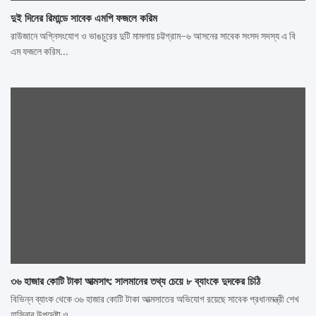
দুই দিনের রিমান্ডে সাবেক এমপি ফজলে করিম
রাউজানে অগ্নিসংযোগ ও ভাঙচুরের দুটি মামলায় চট্টগ্রাম-৬ আসনের সাবেক সংসদ সদস্য এ বি
এম ফজলে করিম…
৩৬ হাজার কোটি টাকা আত্মসাৎ: সালমানের তথ্য চেয়ে ৮ ব্যাংকে দুদকের চিঠি
বিভিন্ন ব্যাংক থেকে ৩৬ হাজার কোটি টাকা আত্মসাতের অভিযোগ রয়েছে সাবেক প্রধানমন্ত্রী শেখ
হাসিনার উপদেষ্টা ও…