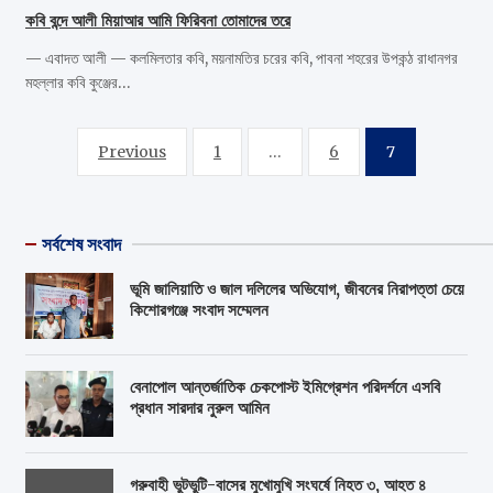
কবি বন্দে আলী মিয়াআর আমি ফিরিবনা তোমাদের তরে
— এবাদত আলী — কলমিলতার কবি, ময়নামতির চরের কবি, পাবনা শহরের উপকন্ঠ রাধানগর
মহল্লার কবি কুঞ্জের…
Posts
Previous
1
…
6
7
pagination
সর্বশেষ সংবাদ
ভূমি জালিয়াতি ও জাল দলিলের অভিযোগ, জীবনের নিরাপত্তা চেয়ে
কিশোরগঞ্জে সংবাদ সম্মেলন
বেনাপোল আন্তর্জাতিক চেকপোস্ট ইমিগ্রেশন পরিদর্শনে এসবি
প্রধান সারদার নুরুল আমিন
গরুবাহী ভুটভুটি-বাসের মুখোমুখি সংঘর্ষে নিহত ৩, আহত ৪