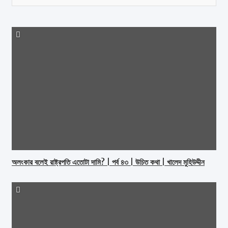
করুন
অলংকার বলেই রাষ্ট্রপতি এতোটা দামি? | পর্ব ৪৩ | উচিত কথা | খালেদ মুহিউদ্দীন