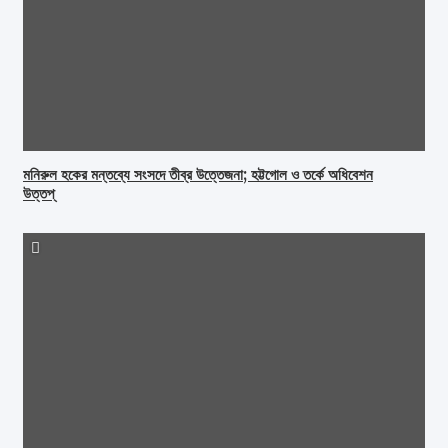
মনিরুল হকের মন্তব্যে সংসদে তীব্র উত্তেজনা; হট্টগোল ও তর্কে অধিবেশন
উত্তপ্