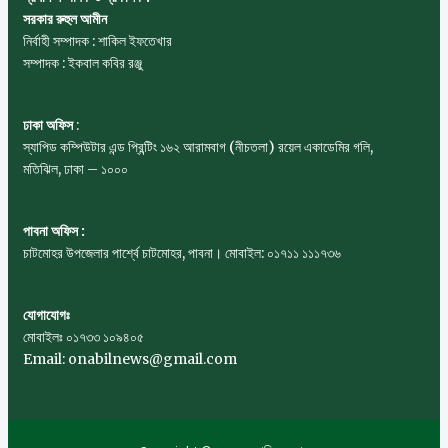
সরকার রুহুল আমীন
নির্বাহী সম্পাদক : শাকিল ইফতেখার
সম্পাদক : ইকবাল কবির রঞ্জু
ঢাকা অফিস
:
স্যাপিড কম্পিউটার এন্ড প্রিন্টিং ১৬২ আরামবাগ (নীচতলা) রয়েল একাডেমির গলি,
মতিঝিল, ঢাকা – ১০০০
পাবনা অফিস :
চাটমোহর উপজেলার পার্শ্বে চাটমোহর, পাবনা। মোবাইল: ০১৭১১ ১১১৭৩৬
যোগাযোগঃ
মোবাইলঃ ০১৭৩৩ ১০৯৪০৫
Email: onabilnews@gmail.com