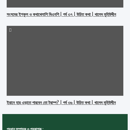
সংসদের ইশকুল ও কথাখেলাপি বিএনপি | পর্ব ৩৭ | উচিত কথা | খালেদ মুহিউদ্দীন
ইরানে হার এড়াতে পারবেন তো ট্রাম্প? | পর্ব ৩৬ | উচিত কথা | খালেদ মুহিউদ্দীন
প্রধান সম্পাদক ও প্রকাশক :