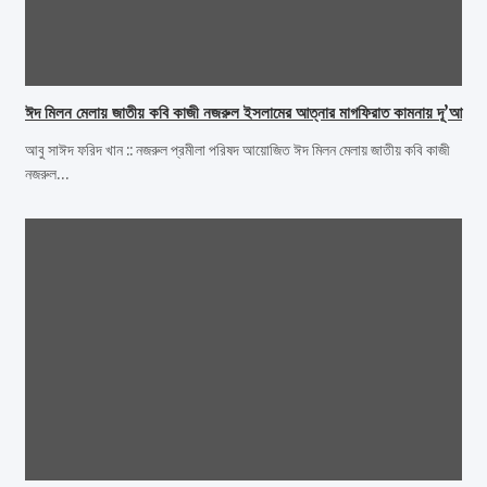
ঈদ মিলন মেলায় জাতীয় কবি কাজী নজরুল ইসলামের আত্নার মাগফিরাত কামনায় দূ’আ
আবু সাঈদ ফরিদ খান :: নজরুল প্রমীলা পরিষদ আয়োজিত ঈদ মিলন মেলায় জাতীয় কবি কাজী
নজরুল…