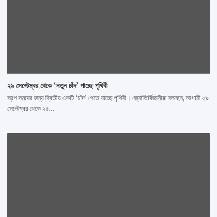
২৯ সেপ্টেম্বর থেকে ‘নতুন চাঁদ’ পাচ্ছে পৃথিবী
স্বল্প সময়ের জন্য দ্বিতীয় একটি ‘চাঁদ’ পেতে যাচ্ছে পৃথিবী। জ্যোতির্বিজ্ঞানীরা বলছেন, আগামী ২৯
সেপ্টেম্বর থেকে ২৫…