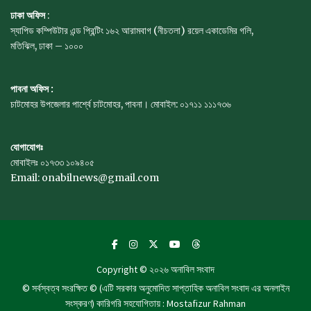
ঢাকা অফিস
:
স্যাপিড কম্পিউটার এন্ড প্রিন্টিং ১৬২ আরামবাগ (নীচতলা) রয়েল একাডেমির গলি,
মতিঝিল, ঢাকা – ১০০০
পাবনা অফিস :
চাটমোহর উপজেলার পার্শ্বে চাটমোহর, পাবনা। মোবাইল: ০১৭১১ ১১১৭৩৬
যোগাযোগঃ
মোবাইলঃ ০১৭৩৩ ১০৯৪০৫
Email: onabilnews@gmail.com
Copyright © ২০২৬
অনাবিল সংবাদ
© সর্বস্বত্ব সংরক্ষিত © (এটি সরকার অনুমোদিত সাপ্তাহিক অনাবিল সংবাদ এর অনলাইন
সংস্করণ) কারিগরি সহযোগিতায় : Mostafizur Rahman