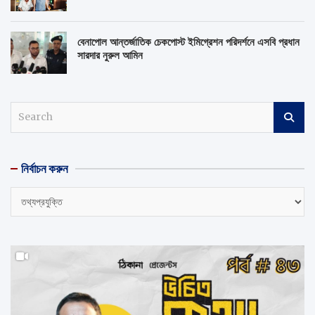
বেনাপোল আন্তর্জাতিক চেকপোস্ট ইমিগ্রেশন পরিদর্শনে এসবি প্রধান
সারদার নুরুল আমিন
S
e
a
r
নির্বাচন করুন
c
h
নির্বাচন
করুন