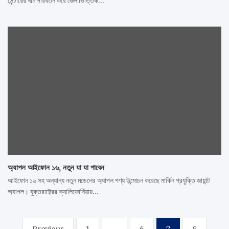
সেন্টারের নাম পরিবর্তন করে জেলাভিত্তিক…
অ্যাপল আইফোন ১৬, নতুন যা যা পাবেন
আইফোন ১৬ সহ অন্যান্য নতুন মডেলের অ্যাপল পণ্য উন্মোচন করেছে মার্কিন প্রযুক্তি জায়ান্ট
অ্যাপল। যুক্তরাষ্ট্রের ক্যালিফোর্নিয়ায়…
Posts
Previous
1
…
6
7
8