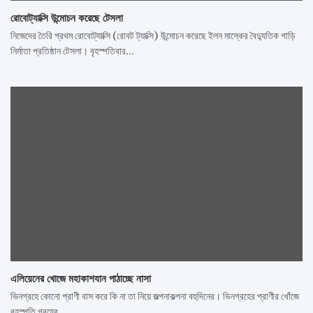
রোবোট্যাক্সি উন্মোচন করেছে টেসলা
নিজেদের তৈরি প্রথম রোবোট্যাক্সি (রোবট ট্যাক্সি) উন্মোচন করেছে ইলন মাস্কের বৈদ্যুতিক গাড়ি
নির্মাতা প্রতিষ্ঠান টেসলা। বৃহস্পতিবার…
এলিয়েনের খোজে মহাকাশযান পাঠাচ্ছে নাসা
ভিনগ্রহে কোনো প্রাণী বাস করে কি না তা নিয়ে জল্পনাকল্পনা বহুদিনের। ভিনগ্রহের প্রাণীর খোঁজে
বৃহস্পতি গ্রহের…