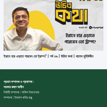
ইরানে হার এড়াতে পারবেন তো ট্রাম্প? | পর্ব ৩৬ | উচিত কথা | খালেদ মুহিউদ্দীন
প্রধান সম্পাদক ও প্রকাশক :
সরকার রুহুল আমীন
নির্বাহী সম্পাদক : শাকিল ইফতেখার
সম্পাদক : ইকবাল কবির রঞ্জু