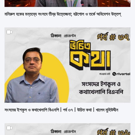
মনিরুল হকের মন্তব্যে সংসদে তীব্র উত্তেজনা; হট্টগোল ও তর্কে অধিবেশন উত্তপ্
সংসদের ইশকুল ও কথাখেলাপি বিএনপি | পর্ব ৩৭ | উচিত কথা | খালেদ মুহিউদ্দীন