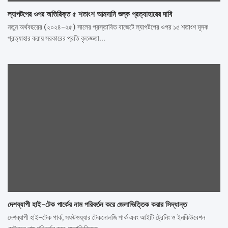
ল্যাপটপের ওপর অতিরিক্ত ৫ শতাংশ আমদানি শুল্ক প্রত্যাহারের দাবি
নতুন অর্থবছরের (২০২৪-২৫) সালের প্রস্তাবিত বাজেটে ল্যাপটপের ওপর ১৫ শতাংশ মূসক
প্রত্যাহার করায় সরকারের প্রতি কৃতজ্ঞতা…
দেশব্যাপী হাই-টেক পার্কের নাম পরিবর্তন করে জেলাভিত্তিক করার সিদ্ধান্ত
দেশব্যাপী হাই-টেক পার্ক, সফটওয়্যার টেকনোলজি পার্ক এবং আইটি ট্রেনিং ও ইনকিউবেশন