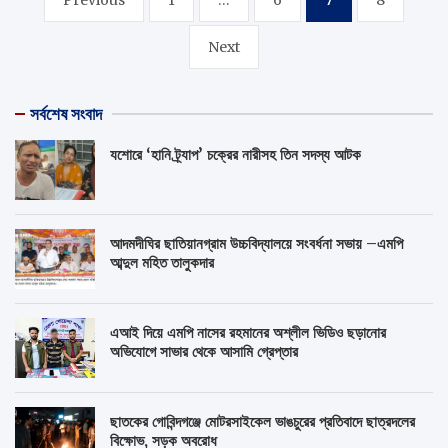
pagination
Next
সর্বশেষ সংবাদ
যশোরে ‘হানি ট্র্যাপ’ চক্রের নারীসহ তিন সদস্য আটক
আদমদীঘির ছাতিয়ানগ্রাম উচ্চবিদ্যালয়ে সংবর্ধনা সভায় –এমপি
আব্দুল মহিত তালুকদার
এআই দিয়ে এমপি নাসের রহমানের অশ্লীল ভিডিও ছড়ানোর
অভিযোগে সাভার থেকে আসামি গ্রেপ্তার
ছাতকের গোবিন্দগঞ্জে মোটরসাইকেল ভাঙচুরের প্রতিবাদে ছাত্রদলের
বিক্ষোভ, সড়ক অবরোধ