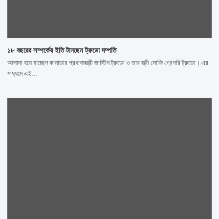
১৮ বছরের সম্পর্কের ইতি টানছেন ট্রুডো দম্পতি
আলাদা হয়ে যাচ্ছেন কানাডার প্রধানমন্ত্রী জাস্টিন ট্রুডো ও তার স্ত্রী সোফি গ্রেগরি ট্রুডো। এর
মাধ্যমে এই…