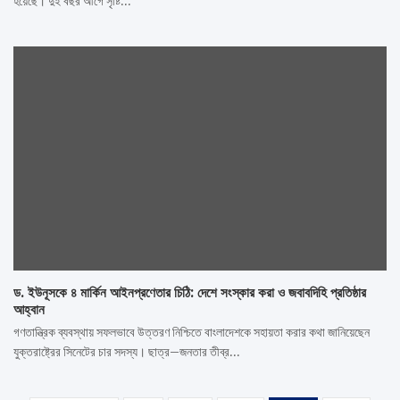
হয়েছে। দুই বছর আগে সৃষ্টি…
ড. ইউনূসকে ৪ মার্কিন আইনপ্রণেতার চিঠি: দেশে সংস্কার করা ও জবাবদিহি প্রতিষ্ঠার
আহ্বান
গণতান্ত্রিক ব্যবস্থায় সফলভাবে উত্তরণ নিশ্চিতে বাংলাদেশকে সহায়তা করার কথা জানিয়েছেন
যুক্তরাষ্ট্রের সিনেটের চার সদস্য। ছাত্র–জনতার তীব্র…