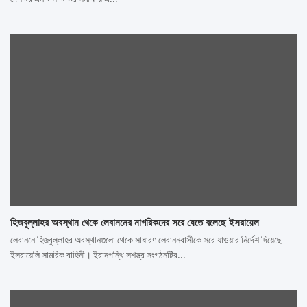
হিজবুল্লাহর অবস্থান থেকে লেবাননের নাগরিকদের সরে যেতে বলেছে ইসরায়েল
লেবাননে হিজবুল্লাহর অবস্থানগুলো থেকে সাধারণ লেবাননবাসীকে সরে যাওয়ার নির্দেশ দিয়েছে
ইসরায়েলি সামরিক বাহিনী। ইরানপন্থি সশস্ত্র সংগঠনটির…