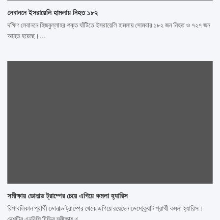
লেবাননে ইসরায়েলি হামলায় নিহত ১৮২
দক্ষিণ লেবাননে হিজবুল্লাহর শক্ত ঘাঁটিতে ইসরায়েলি হামলায় সোমবার ১৮২ জন নিহত ও ৭২৭ জন
আহত হয়েছে।…
সমীক্ষায় ডোনাল্ড ট্রাম্পের চেয়ে এগিয়ে কমলা হ্যারিস
রিপাবলিকান প্রার্থী ডোনাল্ড ট্রাম্পের থেকে এগিয়ে রয়েছেন ডেমোক্র্যাট প্রার্থী কমলা হ্যারিস।
দেশটির এনবিসি টিভির সমীক্ষায় এ…