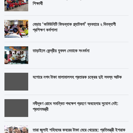
শিক্ষার্থী
বেড়ায় ‘কমিউনিটি ফিডব্যাক প্ল্যাটফর্ম’ ব্যবহারে ২ দিনব্যাপী
প্রশিক্ষণ কর্মশালা
তাড়াইলে কেন্দ্রীয় যুবদল নেতাকে সংবর্ধনা
যশোরে নগদ টাকা মালামালসহ প্রতারক চক্রের দুই সদস্য আটক
নদীদূষণ রোধে সমন্বিত পদক্ষেপ গ্রহণে অবহেলার সুযোগ নেই:
প্রধানমন্ত্রী
তারা জুলাই শহিদদের কবরের টাকা মেরে খেয়েছে: প্রতিমন্ত্রী ইশরাক