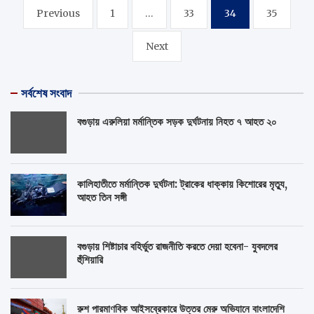
Posts
Previous
1
…
33
34
35
pagination
Next
সর্বশেষ সংবাদ
বগুড়ায় এরুলিয়া মর্মান্তিক সড়ক দুর্ঘটনায় নিহত ৭ আহত ২০
কালিহাতীতে মর্মান্তিক দুর্ঘটনা: ট্রাকের ধাক্কায় কিশোরের মৃত্যু,
আহত তিন সঙ্গী
বগুড়ায় শিষ্টাচার বহির্ভুত রাজনীতি করতে দেয়া হবেনা- যুবদলের
হুঁশিয়ারি
রুশ পারমাণবিক আইসব্রেকারে উত্তর মেরু অভিযানে বাংলাদেশি