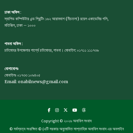
ঢাকা অফিস
:
স্যাপিড কম্পিউটার এন্ড প্রিন্টিং ১৬২ আরামবাগ (নীচতলা) রয়েল একাডেমির গলি,
মতিঝিল, ঢাকা – ১০০০
পাবনা অফিস :
চাটমোহর উপজেলার পার্শ্বে চাটমোহর, পাবনা। মোবাইল: ০১৭১১ ১১১৭৩৬
যোগাযোগঃ
মোবাইলঃ ০১৭৩৩ ১০৯৪০৫
Email: onabilnews@gmail.com
Copyright © ২০২৬
অনাবিল সংবাদ
© সর্বস্বত্ব সংরক্ষিত © (এটি সরকার অনুমোদিত সাপ্তাহিক অনাবিল সংবাদ এর অনলাইন